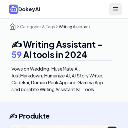
DokeyAI
Open 
Categories & Tags
Writing Assistant
✍️
Writing Assistant
-
59
AI tools in 2024
Vows on Wedding, MuseMate AI,
JustMarkdown, Humanize AI, AI Story Writer,
Cudekai, Domain Rank App und Gamma App
sind beliebte Writing Assistant KI-Tools.
✍️
Produkte