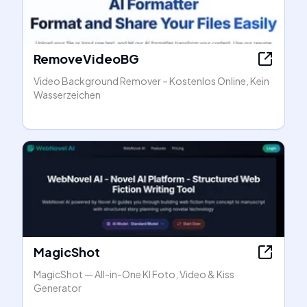
RemoveVideoBG
Video Background Remover – Kostenlos Online, Kein
Wasserzeichen
MagicShot
MagicShot — All-in-One KI Foto, Video & Kiss
Generator