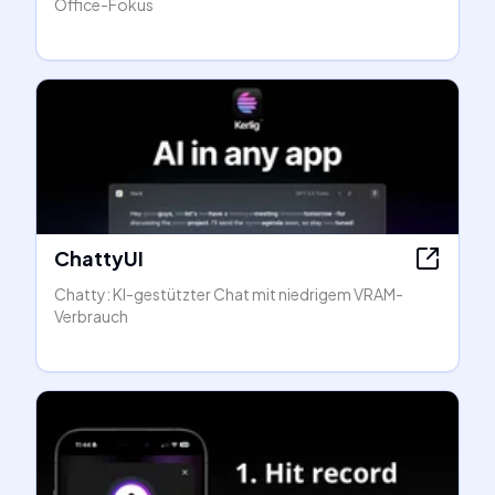
Office-Fokus
ChattyUI
Chatty: KI-gestützter Chat mit niedrigem VRAM-
Verbrauch