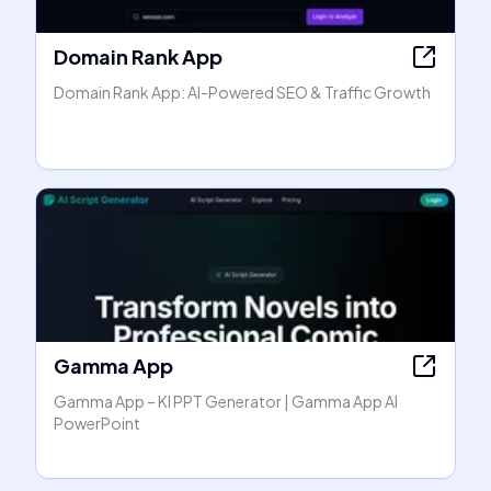
Domain Rank App
Domain Rank App: AI-Powered SEO & Traffic Growth
Gamma App
Gamma App – KI PPT Generator | Gamma App AI
PowerPoint