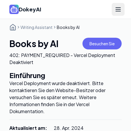
DokeyAI
Open 
Writing Assistant
Books by AI
Books by AI
Besuchen Sie
402: PAYMENT_REQUIRED - Vercel Deployment
Deaktiviert
Einführung
Vercel Deployment wurde deaktiviert. Bitte
kontaktieren Sie den Website-Besitzer oder
versuchen Sie es später erneut. Weitere
Informationen finden Sie in der Vercel
Dokumentation.
Aktualisiert am
:
28. Apr. 2024