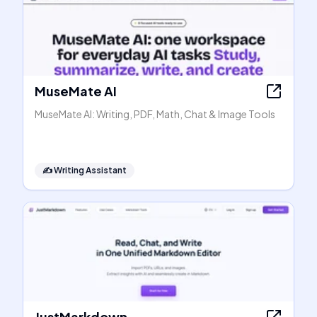
MuseMate AI
MuseMate AI: Writing, PDF, Math, Chat & Image Tools
✍️
Writing Assistant
JustMarkdown