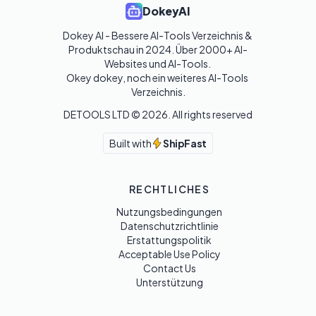
DokeyAI
Dokey AI - Bessere AI-Tools Verzeichnis & 
Produktschau in 2024. Über 2000+ AI-
Websites und AI-Tools. 

Okey dokey, noch ein weiteres AI-Tools 
Verzeichnis.
DETOOLS LTD ©
2026
. All rights reserved
Built with
ShipFast
RECHTLICHES
Nutzungsbedingungen
Datenschutzrichtlinie
Erstattungspolitik
Acceptable Use Policy
Contact Us
Unterstützung