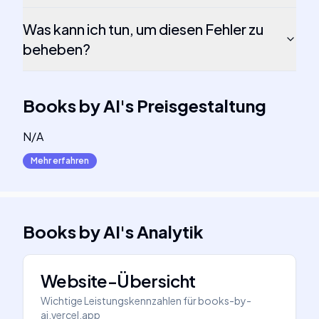
Was kann ich tun, um diesen Fehler zu
beheben?
Books by AI
's
Preisgestaltung
N/A
Mehr erfahren
Books by AI
's
Analytik
Website-Übersicht
Wichtige Leistungskennzahlen für
books-by-
ai.vercel.app