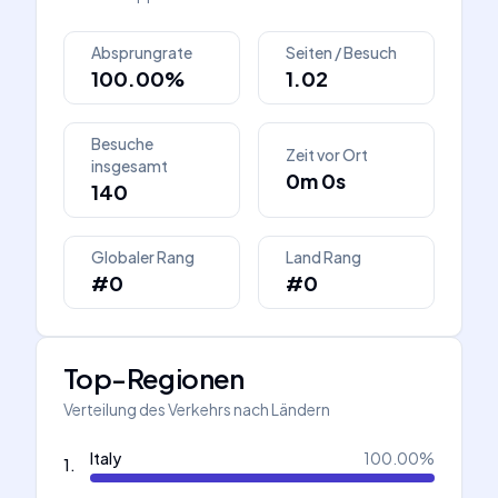
Absprungrate
Seiten / Besuch
100.00%
1.02
Besuche
Zeit vor Ort
insgesamt
0m 0s
140
Globaler Rang
Land Rang
#0
#0
Top-Regionen
Verteilung des Verkehrs nach Ländern
Italy
100.00
%
1
.