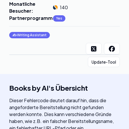
Monatliche
140
Besucher
:
Partnerprogramm
:
Yes
✍️
Writing Assistant
Update-Tool
Books by AI
's
Übersicht
Dieser Fehlercode deutet darauf hin, dass die
angeforderte Bereitstellung nicht gefunden
werden konnte. Dies kann verschiedene Gründe
haben, wie z.B. ein falscher Bereitstellungsname,
ein fehlerhafter URL-Pfad oder ein