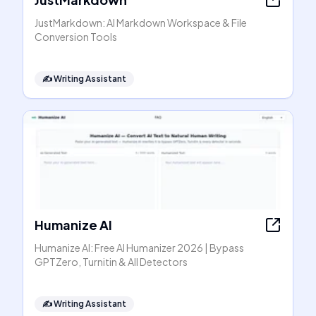
JustMarkdown: AI Markdown Workspace & File
Conversion Tools
✍️
Writing Assistant
Humanize AI
Humanize AI: Free AI Humanizer 2026 | Bypass
GPTZero, Turnitin & All Detectors
✍️
Writing Assistant