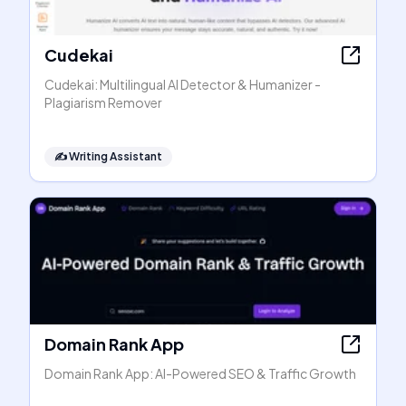
Cudekai
Cudekai: Multilingual AI Detector & Humanizer -
Plagiarism Remover
✍️
Writing Assistant
Domain Rank App
Domain Rank App: AI-Powered SEO & Traffic Growth