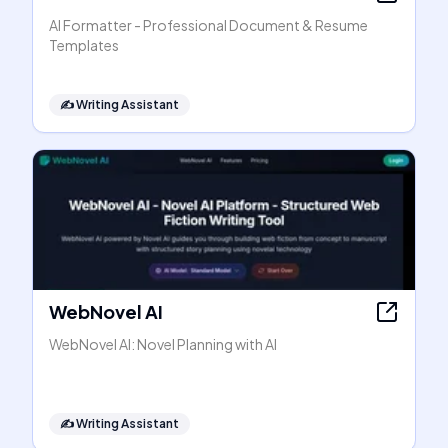
AI Formatter - Professional Document & Resume
Templates
✍️
Writing Assistant
WebNovel AI
WebNovel AI: Novel Planning with AI
✍️
Writing Assistant