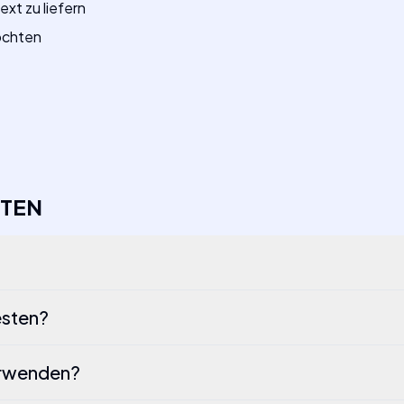
xt zu liefern
möchten
TEN
esten?
verwenden?