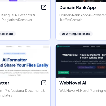
i
Domain Rank App
ltilingual AI Detector &
Domain Rank App: AI-Powere
- Plagiarism Remover
Traffic Growth
 Assistant
✍️
Writing Assistant
atter
WebNovel AI
er - Professional Document &
WebNovel AI: Novel Planning wi
mplates