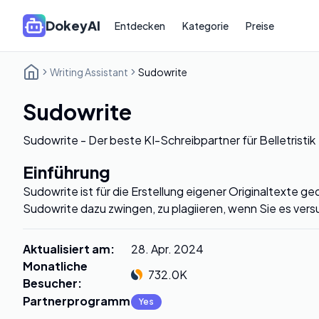
DokeyAI
Entdecken
Kategorie
Preise
Writing Assistant
Sudowrite
Sudowrite
Sudowrite - Der beste KI-Schreibpartner für Belletristik
Einführung
Sudowrite ist für die Erstellung eigener Originaltexte g
Sudowrite dazu zwingen, zu plagiieren, wenn Sie es versu
Aktualisiert am
:
28. Apr. 2024
Monatliche
732.0K
Besucher
:
Partnerprogramm
:
Yes