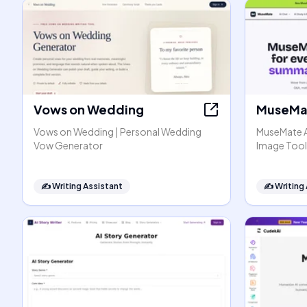
Vows on Wedding
MuseMat
Vows on Wedding | Personal Wedding
MuseMate AI
Vow Generator
Image Tool
✍️
Writing Assistant
✍️
Writing