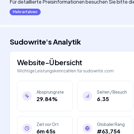
Für detaillierte Preisinformationen besuchen Sie bitte
Mehr erfahren
Sudowrite
's
Analytik
Website-Übersicht
Wichtige Leistungskennzahlen für
sudowrite.com
Absprungrate
Seiten / Besuch
29.84%
6.35
Zeit vor Ort
Globaler Rang
6m 45s
#63,754