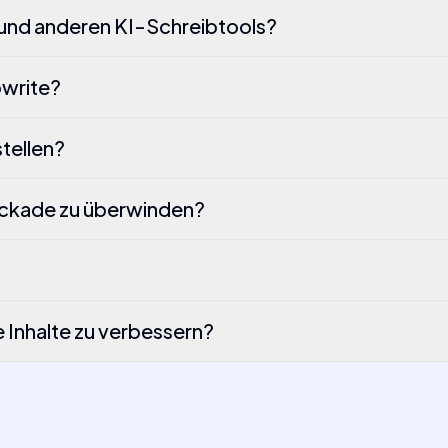
 und anderen KI-Schreibtools?
owrite?
tellen?
ockade zu überwinden?
 Inhalte zu verbessern?