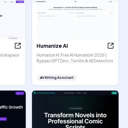
Humanize AI
Workspace
Humanize AI: Free AI Humanizer 2026 |
Bypass GPTZero, Turnitin & All Detectors
✍️
Writing Assistant