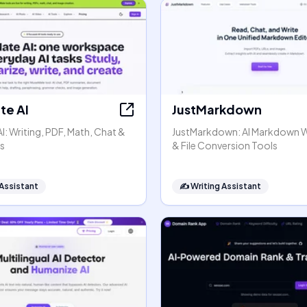
e AI
JustMarkdown
: Writing, PDF, Math, Chat &
JustMarkdown: AI Markdown 
s
& File Conversion Tools
 Assistant
✍️
Writing Assistant