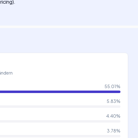
icing).
Ländern
55.01
%
5.83
%
4.40
%
3.78
%