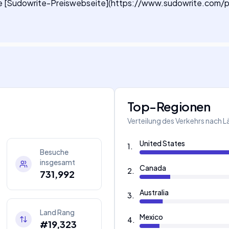
 die [Sudowrite-Preiswebseite](https://www.sudowrite.com/pr
Top-Regionen
Verteilung des Verkehrs nach 
United States
1
.
Besuche
insgesamt
Canada
2
.
731,992
Australia
3
.
Land Rang
Mexico
4
.
#19,323