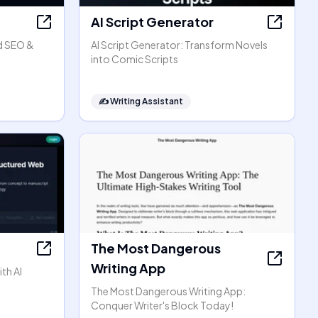
AI Script Generator
d SEO &
AI Script Generator: Transform Novels
into Comic Scripts
✍️
Writing Assistant
The Most Dangerous
Writing App
th AI
The Most Dangerous Writing App:
Conquer Writer's Block Today!