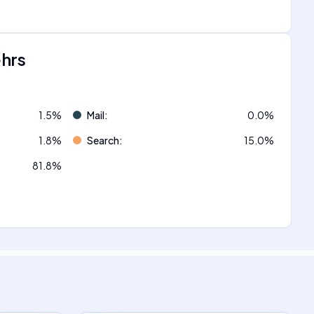
ehrs
1.5
%
Mail
:
0.0
%
1.8
%
Search
:
15.0
%
81.8
%