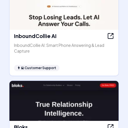
InboundCollie AI
InboundCollie AI: Smart Phone Answering & Lead
Capture
👨‍💻
Customer Support
Bloks