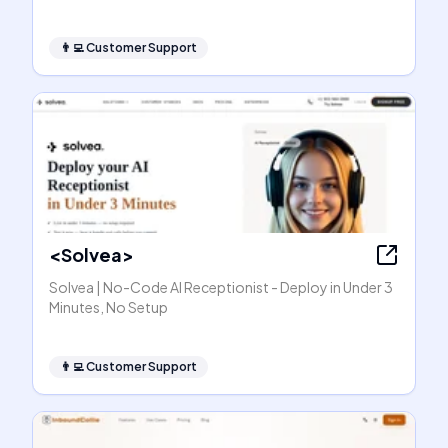
👨‍💻
Customer Support
<Solvea>
Solvea | No-Code AI Receptionist - Deploy in Under 3
Minutes, No Setup
👨‍💻
Customer Support