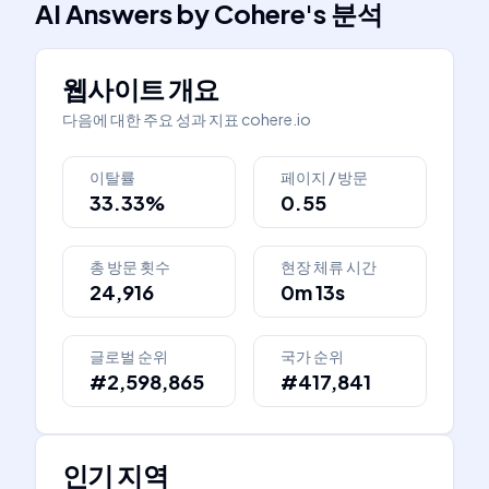
AI Answers by Cohere
's
분석
웹사이트 개요
다음에 대한 주요 성과 지표
cohere.io
이탈률
페이지 / 방문
33.33%
0.55
총 방문 횟수
현장 체류 시간
24,916
0m 13s
글로벌 순위
국가 순위
#2,598,865
#417,841
인기 지역