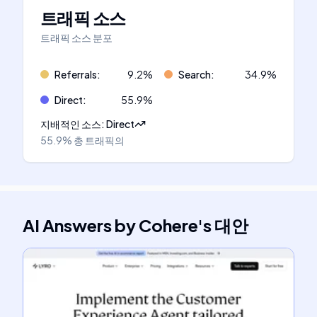
트래픽 소스
트래픽 소스 분포
Referrals
:
9.2
%
Search
:
34.9
%
Direct
:
55.9
%
지배적인 소스
:
Direct
55.9%
총 트래픽의
AI Answers by Cohere
's
대안