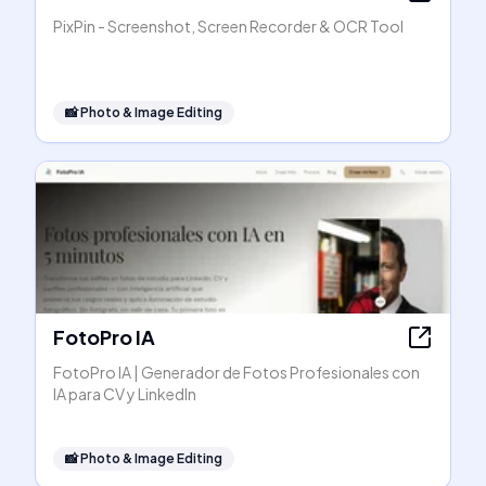
PixPin - Screenshot, Screen Recorder & OCR Tool
📸
Photo & Image Editing
FotoPro IA
FotoPro IA | Generador de Fotos Profesionales con
IA para CV y LinkedIn
📸
Photo & Image Editing