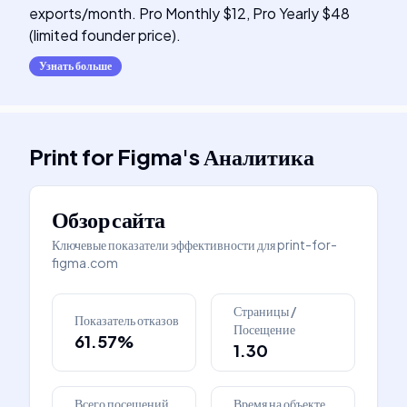
exports/month. Pro Monthly $12, Pro Yearly $48
(limited founder price).
Узнать больше
Print for Figma
's
Аналитика
Обзор сайта
Ключевые показатели эффективности для
print-for-
figma.com
Страницы /
Показатель отказов
Посещение
61.57%
1.30
Всего посещений
Время на объекте