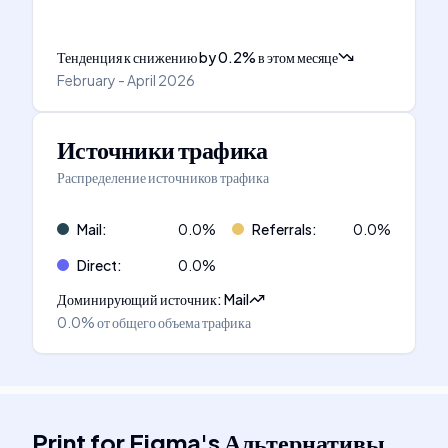
Тенденция к снижению
by
0.2
%
в этом месяце
February - April 2026
Источники трафика
Распределение источников трафика
Mail
:
0.0
%
Referrals
:
0.0
%
Direct
:
0.0
%
Доминирующий источник
:
Mail
0.0%
от общего объема трафика
Print for Figma
's
Альтернативы