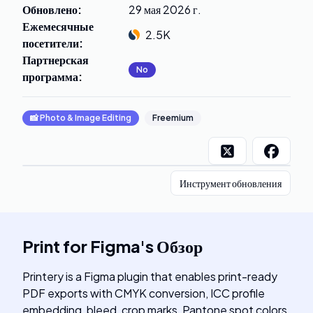
Обновлено
:
29 мая 2026 г.
Ежемесячные
2.5K
посетители
:
Партнерская
No
программа
:
📸
Photo & Image Editing
Freemium
Инструмент обновления
Print for Figma
's
Обзор
Printery is a Figma plugin that enables print-ready
PDF exports with CMYK conversion, ICC profile
embedding, bleed, crop marks, Pantone spot colors,