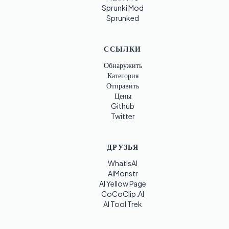
Sprunki Mod
Sprunked
ССЫЛКИ
Обнаружить
Категория
Отправить
Цены
Github
Twitter
ДРУЗЬЯ
WhatIsAI
AIMonstr
AI Yellow Page
CoCoClip.AI
AI Tool Trek