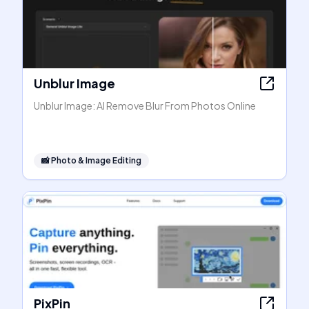
Unblur Image
Unblur Image: AI Remove Blur From Photos Online
📸
Photo & Image Editing
PixPin