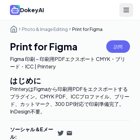
DokeyAI
Open 
Photo & Image Editing
Print for Figma
Print for Figma
訪問
Figma 印刷 – 印刷用PDFエクスポート CMYK・ブリ
ード・ICC | Printery
はじめに
PrinteryはFigmaから印刷用PDFをエクスポートする
プラグイン。CMYK PDF、ICCプロファイル、ブリー
ド、カットマーク、300 DPI対応で印刷準備完了。
InDesign不要。
ソーシャル＆Eメー
ル
: