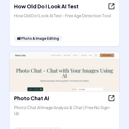
How Old Do I Look AI Test
How Old Do I Look AI Test - Free Age Detection Tool
📸
Photo & Image Editing
Photo Chat AI
Photo Chat AI Image Analysis & Chat | Free No Sign-
Up