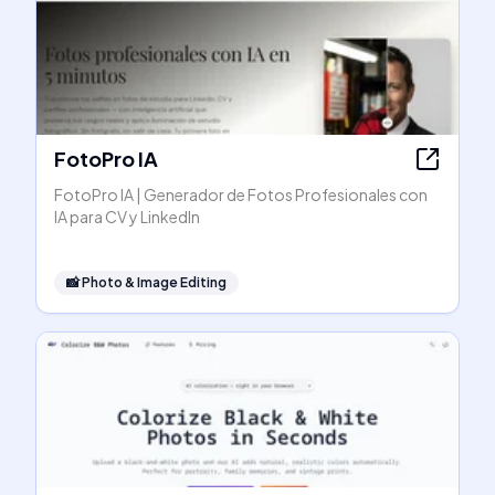
FotoPro IA
FotoPro IA | Generador de Fotos Profesionales con
IA para CV y LinkedIn
📸
Photo & Image Editing