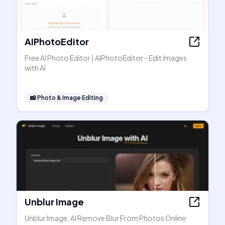
AIPhotoEditor
Free AI Photo Editor | AIPhotoEditor - Edit Images
with AI
📸
Photo & Image Editing
Unblur Image
Unblur Image: AI Remove Blur From Photos Online