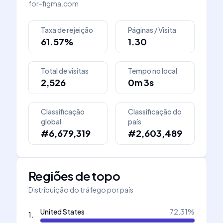
for-figma.com
Taxa de rejeição
Páginas / Visita
61.57%
1.30
Total de visitas
Tempo no local
2,526
0m 3s
Classificação
Classificação do
global
país
#6,679,319
#2,603,489
Regiões de topo
Distribuição do tráfego por país
United States
72.31
%
1
.