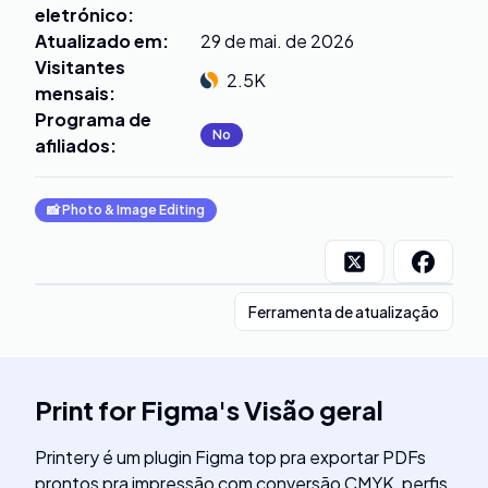
eletrónico
:
Atualizado em
:
29 de mai. de 2026
Visitantes
2.5K
mensais
:
Programa de
No
afiliados
:
📸
Photo & Image Editing
Ferramenta de atualização
Print for Figma
's
Visão geral
Printery é um plugin Figma top pra exportar PDFs
prontos pra impressão com conversão CMYK, perfis