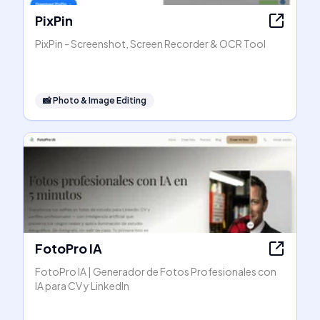
PixPin
PixPin - Screenshot, Screen Recorder & OCR Tool
📸
Photo & Image Editing
FotoPro IA
FotoPro IA | Generador de Fotos Profesionales con
IA para CV y LinkedIn