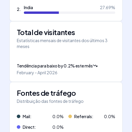
India
27.69
%
2
.
Total de visitantes
Estatísticas mensais de visitantes dos últimos 3
meses
Tendência para baixo
by
0.2
%
este mês
February - April 2026
Fontes de tráfego
Distribuição das fontes de tráfego
Mail
:
0.0
%
Referrals
:
0.0
%
Direct
:
0.0
%