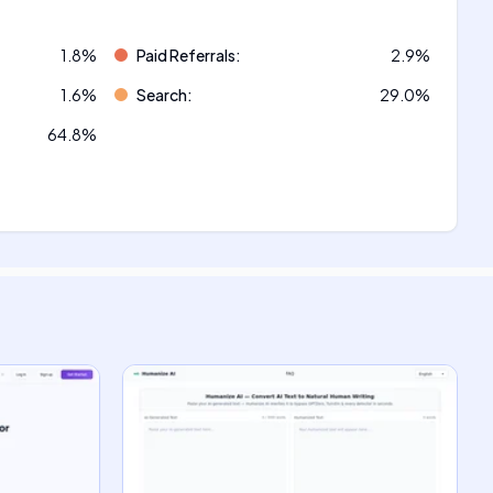
1.8
%
Paid Referrals
:
2.9
%
1.6
%
Search
:
29.0
%
64.8
%