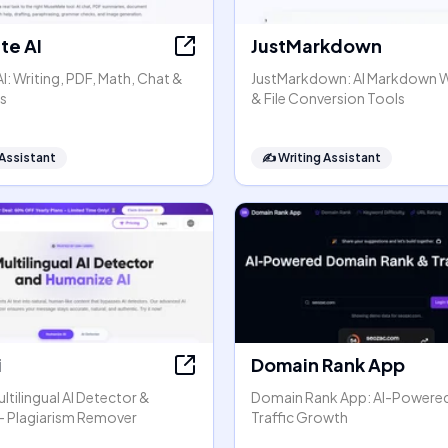
e AI
JustMarkdown
: Writing, PDF, Math, Chat &
JustMarkdown: AI Markdown 
s
& File Conversion Tools
 Assistant
✍️
Writing Assistant
i
Domain Rank App
ltilingual AI Detector &
Domain Rank App: AI-Powere
- Plagiarism Remover
Traffic Growth