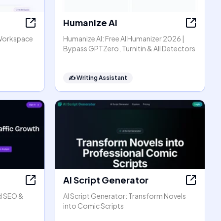
Humanize AI
Workspace
Humanize AI: Free AI Humanizer 2026 |
Bypass GPTZero, Turnitin & All Detectors
✍️
Writing Assistant
AI Script Generator
d SEO &
AI Script Generator: Transform Novels
into Comic Scripts