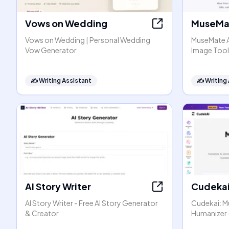
Vows on Wedding
MuseMat
Vows on Wedding | Personal Wedding
MuseMate AI
Vow Generator
Image Tool
✍️
Writing Assistant
✍️
Writing
AI Story Writer
Cudeka
AI Story Writer - Free AI Story Generator
Cudekai: Mu
& Creator
Humanizer 