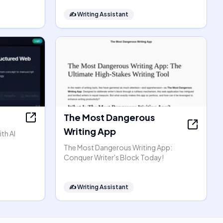
✍️
Writing Assistant
The Most Dangerous
Writing App
th AI
The Most Dangerous Writing App:
Conquer Writer's Block Today!
✍️
Writing Assistant