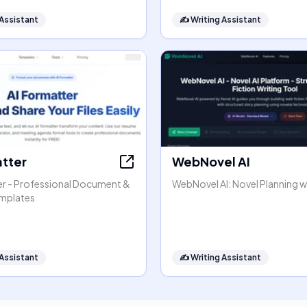
 Assistant
✍️
Writing Assistant
atter
WebNovel AI
er - Professional Document &
WebNovel AI: Novel Planning wi
mplates
 Assistant
✍️
Writing Assistant