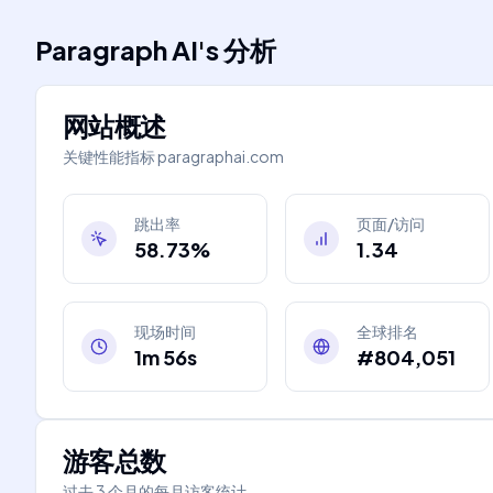
Paragraph AI
's
分析
网站概述
关键性能指标
paragraphai.com
跳出率
页面/访问
58.73%
1.34
现场时间
全球排名
1m 56s
#804,051
游客总数
过去 3 个月的每月访客统计