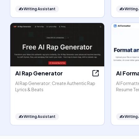
✍️
Writing Assistant
✍️
Writing
AI Rap Generator
AI Form
AI Rap Generator: Create Authentic Rap
AI Formatt
Lyrics & Beats
Resume Te
✍️
Writing Assistant
✍️
Writing