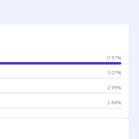
17.97
%
3.07
%
2.99
%
2.84
%