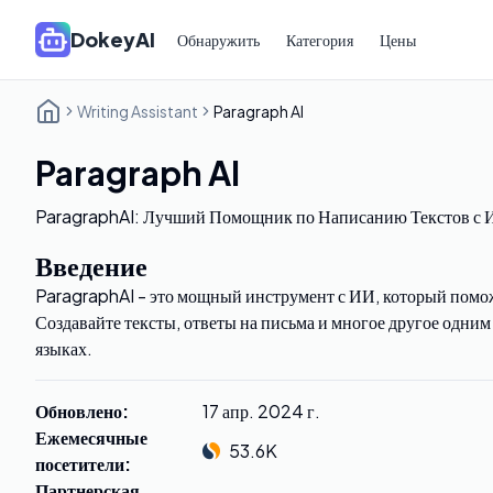
DokeyAI
Обнаружить
Категория
Цены
Writing Assistant
Paragraph AI
Paragraph AI
ParagraphAI: Лучший Помощник по Написанию Текстов с 
Введение
ParagraphAI - это мощный инструмент с ИИ, который помож
Создавайте тексты, ответы на письма и многое другое одни
языках.
Обновлено
:
17 апр. 2024 г.
Ежемесячные
53.6K
посетители
:
Партнерская