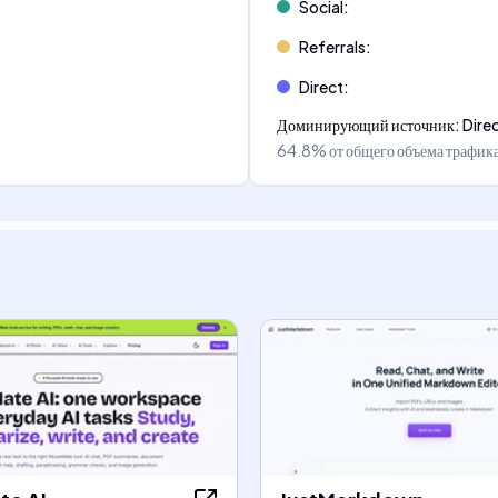
Social
:
Referrals
:
Direct
:
Доминирующий источник
:
Dire
64.8%
от общего объема трафик