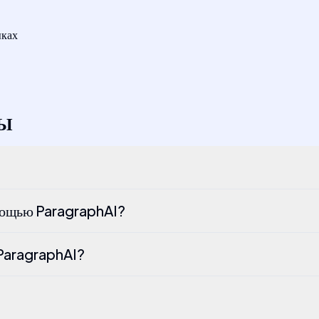
ыках
ТЫ
помощью ParagraphAI?
 ParagraphAI?