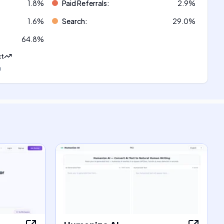
1.8
%
Paid Referrals
:
2.9
%
1.6
%
Search
:
29.0
%
64.8
%
ct
а