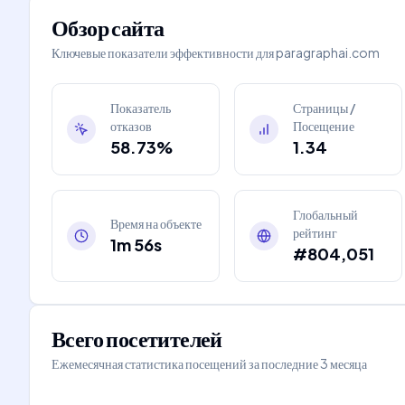
Обзор сайта
Ключевые показатели эффективности для
paragraphai.com
Показатель
Страницы /
отказов
Посещение
58.73%
1.34
Глобальный
Время на объекте
рейтинг
1m 56s
#804,051
Всего посетителей
Ежемесячная статистика посещений за последние 3 месяца