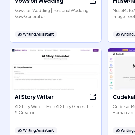
Vows on Wedding
MuseMat
Vows on Wedding | Personal Wedding
MuseMate AI
Vow Generator
Image Tool
✍️
Writing Assistant
✍️
Writing
AI Story Writer
Cudeka
AI Story Writer - Free AI Story Generator
Cudekai: Mu
& Creator
Humanizer 
✍️
Writing Assistant
✍️
Writing