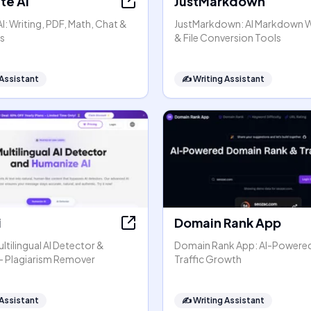
e AI
JustMarkdown
: Writing, PDF, Math, Chat &
JustMarkdown: AI Markdown 
s
& File Conversion Tools
 Assistant
✍️
Writing Assistant
i
Domain Rank App
ltilingual AI Detector &
Domain Rank App: AI-Powere
- Plagiarism Remover
Traffic Growth
 Assistant
✍️
Writing Assistant