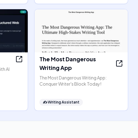
The Most Dangerous
Writing App
th AI
The Most Dangerous Writing App:
Conquer Writer's Block Today!
✍️
Writing Assistant