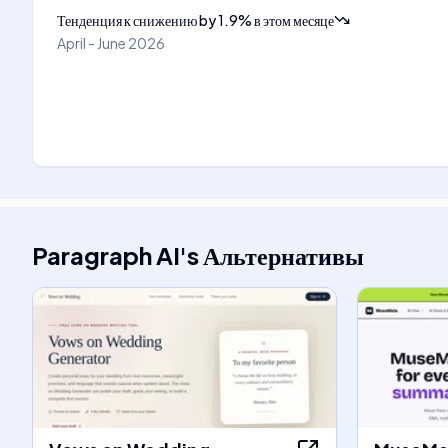
Тенденция к снижению
by
1.9
%
в этом месяце
April - June 2026
Paragraph AI
's
Альтернативы