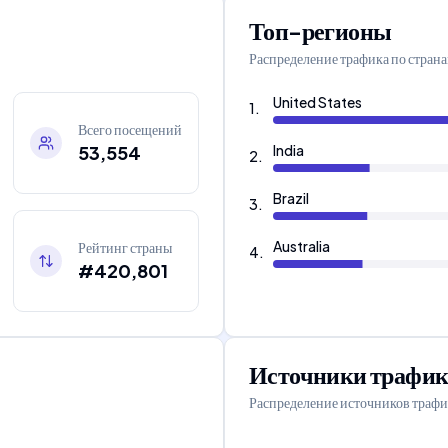
Топ-регионы
Распределение трафика по стран
United States
1
.
Всего посещений
53,554
India
2
.
Brazil
3
.
Australia
Рейтинг страны
4
.
#420,801
Источники трафик
Распределение источников трафи