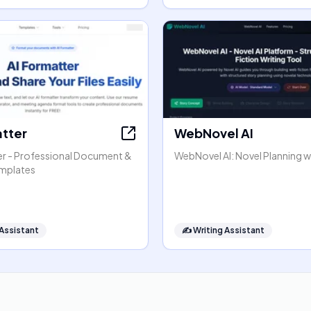
atter
WebNovel AI
er - Professional Document &
WebNovel AI: Novel Planning wi
mplates
 Assistant
✍️
Writing Assistant