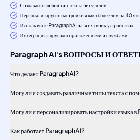
Создавайте любой тип текста без усилий
Персонализируйте настройки языка более чем на 40 яз
Используйте ParagraphAI на всех своих устройствах
Интеграция с другими приложениями и службами
Paragraph AI
's
ВОПРОСЫ И ОТВЕ
Что делает ParagraphAI?
Могу ли я создавать различные типы текста с 
Могу ли я персонализировать настройки языка в
Как работает ParagraphAI?