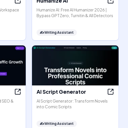
Humanize AI
Workspace
Humanize AI: Free AI Humanizer 2026 |
Bypass GPTZero, Turnitin & All Detectors
✍️
Writing Assistant
AI Script Generator
d SEO &
AI Script Generator: Transform Novels
into Comic Scripts
✍️
Writing Assistant