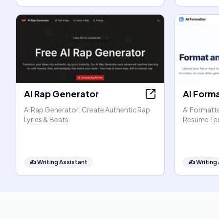
AI Rap Generator
AI Form
AI Rap Generator: Create Authentic Rap
AI Formatt
Lyrics & Beats
Resume Te
✍️
Writing Assistant
✍️
Writing