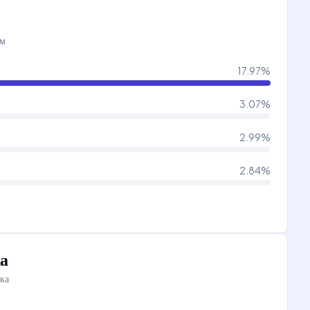
ам
17.97
%
3.07
%
2.99
%
2.84
%
а
ка