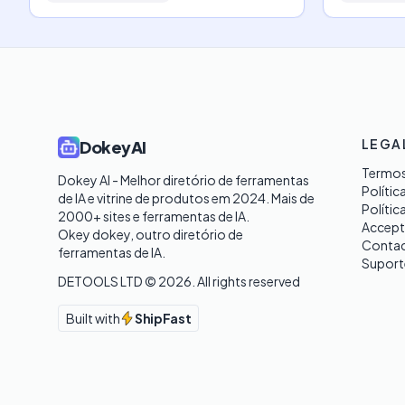
LEGA
DokeyAI
Termos
Dokey AI - Melhor diretório de ferramentas 
Polític
de IA e vitrine de produtos em 2024. Mais de 
Polític
2000+ sites e ferramentas de IA. 

Accept
Okey dokey, outro diretório de 
Contac
ferramentas de IA.
Suport
DETOOLS LTD ©
2026
. All rights reserved
Built with
ShipFast