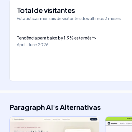
Total de visitantes
Estatísticas mensais de visitantes dos últimos 3 meses
Tendência para baixo
by
1.9
%
este mês
April - June 2026
Paragraph AI
's
Alternativas