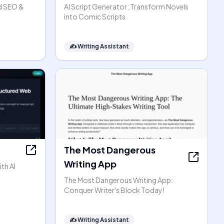
d SEO &
AI Script Generator: Transform Novels
into Comic Scripts
✍️
Writing Assistant
The Most Dangerous
Writing App
th AI
The Most Dangerous Writing App:
Conquer Writer's Block Today!
✍️
Writing Assistant