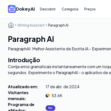
DokeyAI
Descobrir
Categoria
Preços
Writing Assistant
Paragraph AI
Paragraph AI
ParagraphAI: Melhor Assistente de Escrita IA - Experimen
Introdução
Corrija erros gramaticais instantaneamente com um toque
segundos. Experimente o ParagraphAI - o aplicativo de esc
Atualizado em
:
17 de abr. de 2024
Visitantes
53.6K
mensais
:
Programa de
No
afiliados
: