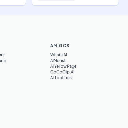
AMIGOS
rir
WhatIsAI
ria
AIMonstr
AI Yellow Page
CoCoClip.AI
AI Tool Trek