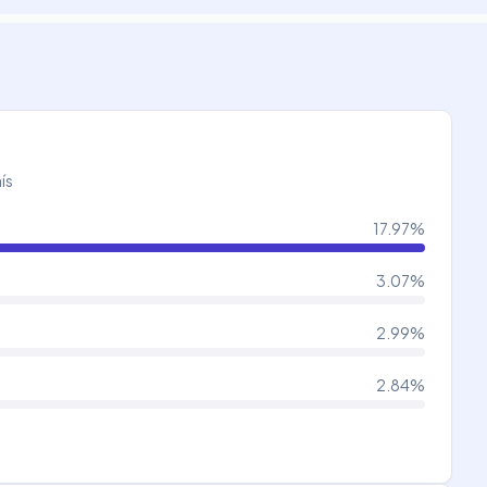
ís
17.97
%
3.07
%
2.99
%
2.84
%