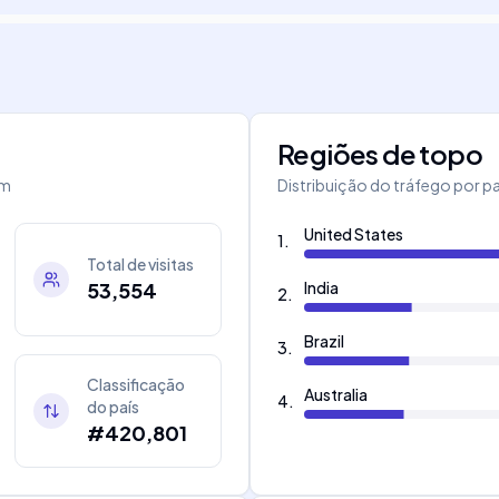
Regiões de topo
om
Distribuição do tráfego por pa
United States
1
.
Total de visitas
53,554
India
2
.
Brazil
3
.
Classificação
Australia
4
.
do país
#420,801