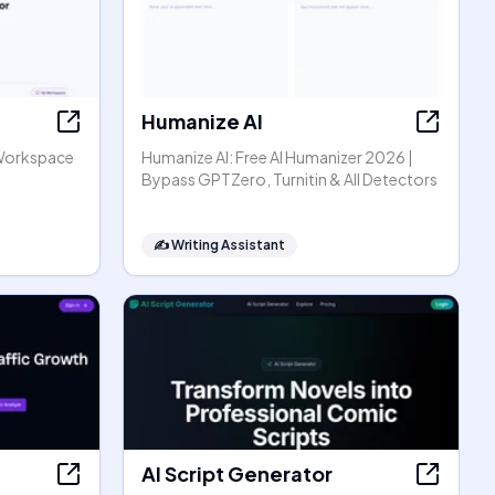
Humanize AI
Workspace
Humanize AI: Free AI Humanizer 2026 |
Bypass GPTZero, Turnitin & All Detectors
✍️
Writing Assistant
AI Script Generator