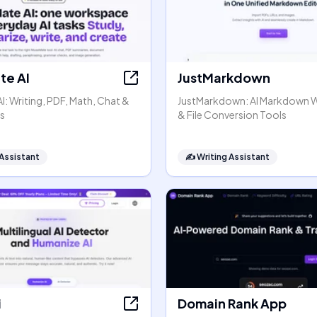
e AI
JustMarkdown
: Writing, PDF, Math, Chat &
JustMarkdown: AI Markdown 
s
& File Conversion Tools
 Assistant
✍️
Writing Assistant
i
Domain Rank App