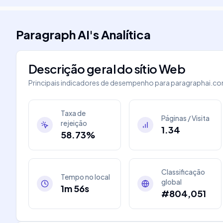
Paragraph AI
's
Analítica
Descrição geral do sítio Web
Principais indicadores de desempenho para
paragraphai.c
Taxa de
Páginas / Visita
rejeição
1.34
58.73%
Classificação
Tempo no local
global
1m 56s
#804,051