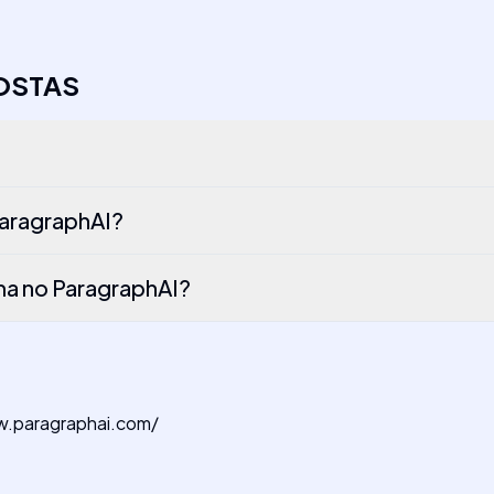
OSTAS
ParagraphAI?
ma no ParagraphAI?
www.paragraphai.com/