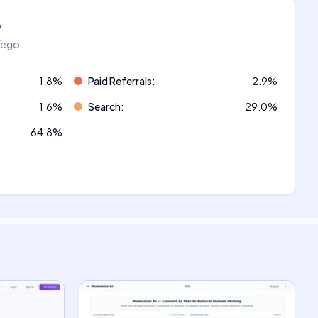
o
áfego
1.8
%
Paid Referrals
:
2.9
%
1.6
%
Search
:
29.0
%
64.8
%