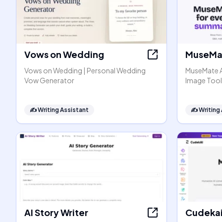
Vows on Wedding
MuseMat
Vows on Wedding | Personal Wedding
MuseMate AI
Vow Generator
Image Tool
✍️
Writing Assistant
✍️
Writing
AI Story Writer
Cudeka