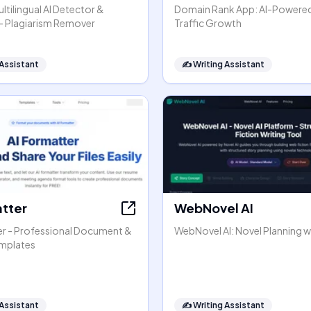
ltilingual AI Detector &
Domain Rank App: AI-Powere
- Plagiarism Remover
Traffic Growth
 Assistant
✍️
Writing Assistant
atter
WebNovel AI
er - Professional Document &
WebNovel AI: Novel Planning wi
mplates
 Assistant
✍️
Writing Assistant