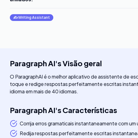
✍️
Writing Assistant
Paragraph AI
's
Visão geral
O ParagraphAI é o melhor aplicativo de assistente de escr
toque e redige respostas perfeitamente escritas instant
idioma em mais de 40 idiomas.
Paragraph AI
's
Características
Corrija erros gramaticais instantaneamente com um
Redija respostas perfeitamente escritas instanta