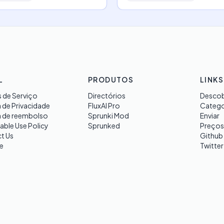
L
PRODUTOS
LINKS
 de Serviço
Directórios
Descob
a de Privacidade
FluxAI Pro
Catego
a de reembolso
Sprunki Mod
Enviar
able Use Policy
Sprunked
Preços
t Us
Github
e
Twitter