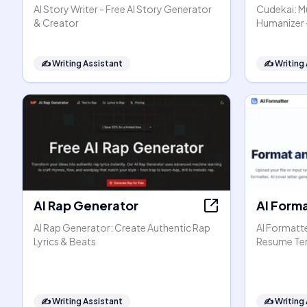
AI Story Writer - Free AI Story Generator
Cudekai: Mu
& Creator
Humanizer 
✍️
Writing Assistant
✍️
Writing
AI Rap Generator
AI Form
AI Rap Generator: Create Authentic Rap
AI Formatt
Lyrics & Beats
Resume Te
✍️
Writing Assistant
✍️
Writing