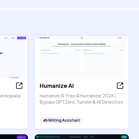
Humanize AI
Workspace
Humanize AI: Free AI Humanizer 2026 |
Bypass GPTZero, Turnitin & All Detectors
✍️
Writing Assistant