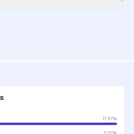
ns
17.97
%
3.07
%