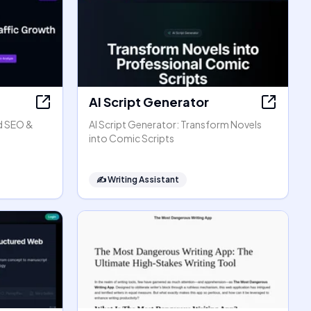
AI Script Generator
d SEO &
AI Script Generator: Transform Novels
into Comic Scripts
✍️
Writing Assistant