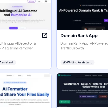
i
Domain Rank App
ltilingual AI Detector &
Domain Rank App: AI-Powere
- Plagiarism Remover
Traffic Growth
 Assistant
✍️
Writing Assistant