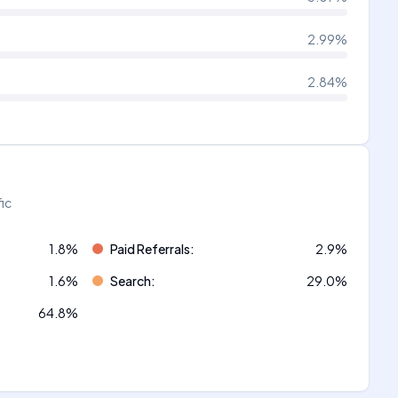
2.99
%
2.84
%
fic
1.8
%
Paid Referrals
:
2.9
%
1.6
%
Search
:
29.0
%
64.8
%