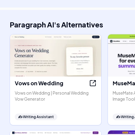
Paragraph AI
's
Alternatives
Vows on Wedding
MuseMat
Vows on Wedding | Personal Wedding
MuseMate AI
Vow Generator
Image Tool
✍️
Writing Assistant
✍️
Writing