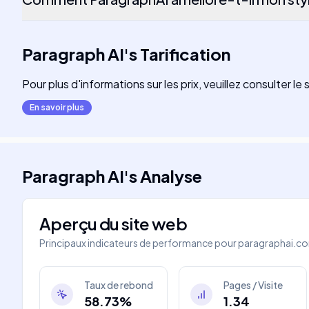
Paragraph AI
's
Tarification
Pour plus d'informations sur les prix, veuillez consulter 
En savoir plus
Paragraph AI
's
Analyse
Aperçu du site web
Principaux indicateurs de performance pour
paragraphai.c
Taux de rebond
Pages / Visite
58.73%
1.34