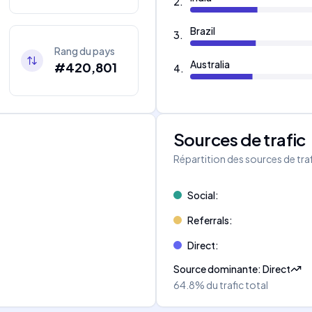
2
.
Brazil
3
.
Rang du pays
Australia
#420,801
4
.
Sources de trafic
s
Répartition des sources de tra
Social
:
Referrals
:
Direct
:
Source dominante
:
Direct
64.8%
du trafic total