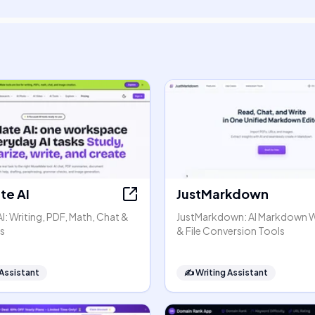
e AI
JustMarkdown
: Writing, PDF, Math, Chat &
JustMarkdown: AI Markdown 
s
& File Conversion Tools
 Assistant
✍️
Writing Assistant