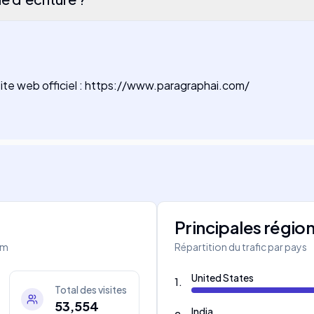
le site web officiel : https://www.paragraphai.com/
Principales régio
om
Répartition du trafic par pays
United States
1
.
Total des visites
53,554
India