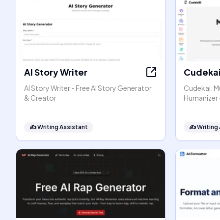
AI Story Writer
Cudeka
AI Story Writer - Free AI Story Generator
Cudekai: Mu
& Creator
Humanizer 
✍️
Writing Assistant
✍️
Writing