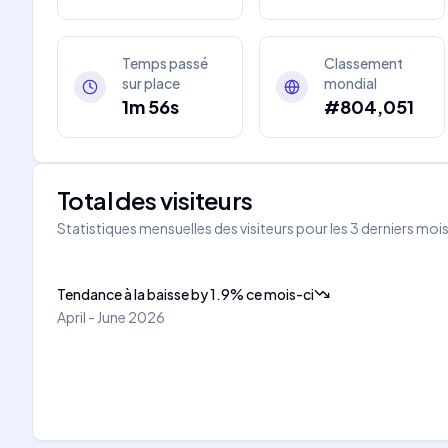
Temps passé
Classement
sur place
mondial
1m 56s
#804,051
Total des visiteurs
Statistiques mensuelles des visiteurs pour les 3 derniers moi
Tendance à la baisse
by
1.9
%
ce mois-ci
April - June 2026