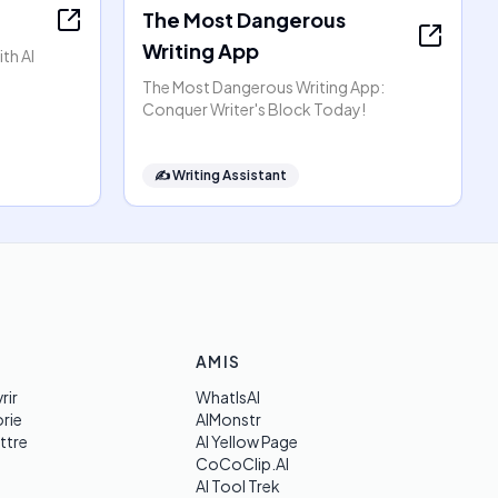
The Most Dangerous
Writing App
th AI
The Most Dangerous Writing App:
Conquer Writer's Block Today!
✍️
Writing Assistant
AMIS
rir
WhatIsAI
rie
AIMonstr
ttre
AI Yellow Page
CoCoClip.AI
AI Tool Trek