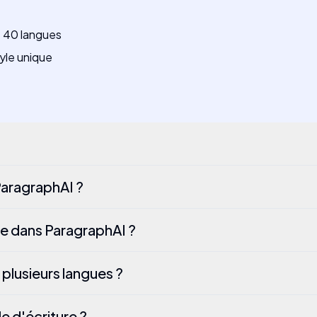
e 40 langues
tyle unique
ParagraphAI ?
ue dans ParagraphAI ?
plusieurs langues ?
 d'écriture ?