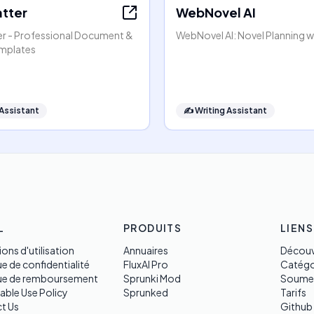
atter
WebNovel AI
er - Professional Document &
WebNovel AI: Novel Planning wi
mplates
 Assistant
✍️
Writing Assistant
L
PRODUITS
LIENS
ons d'utilisation
Annuaires
Découv
ue de confidentialité
FluxAI Pro
Catégo
que de remboursement
Sprunki Mod
Soume
able Use Policy
Sprunked
Tarifs
t Us
Github