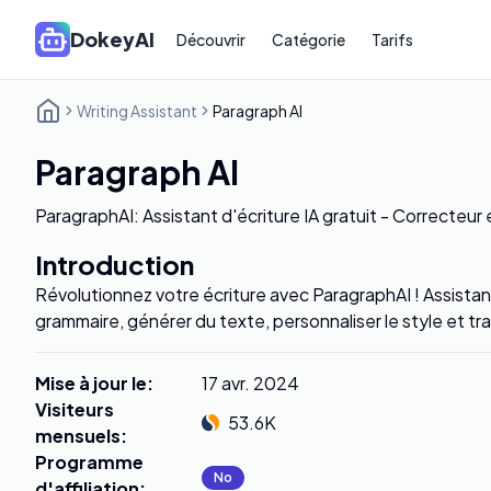
DokeyAI
Découvrir
Catégorie
Tarifs
Writing Assistant
Paragraph AI
Paragraph AI
ParagraphAI: Assistant d'écriture IA gratuit - Correcteur
Introduction
Révolutionnez votre écriture avec ParagraphAI ! Assistant 
grammaire, générer du texte, personnaliser le style et tr
Mise à jour le
:
17 avr. 2024
Visiteurs
53.6K
mensuels
:
Programme
No
d'affiliation
: