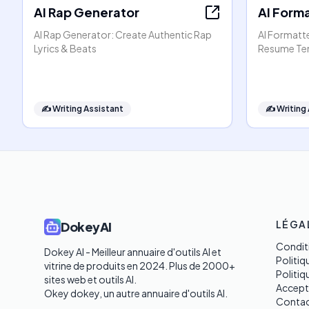
AI Rap Generator
AI Form
AI Rap Generator: Create Authentic Rap
AI Formatt
Lyrics & Beats
Resume Te
✍️
Writing Assistant
✍️
Writing
LÉGA
DokeyAI
Conditi
Dokey AI - Meilleur annuaire d'outils AI et 
Politiq
vitrine de produits en 2024. Plus de 2000+ 
Politi
sites web et outils AI. 

Accept
Okey dokey, un autre annuaire d'outils AI.
Contac