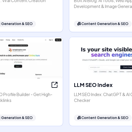
: Viral Content Creation
Bolt AI Blog: AI Tools, Web Ap
Development & Image Genera
 Generation & SEO
📠
Content Generation & SEO
LLM SEO Index
 Profile Builder - Get High-
LLM SEO Index: ChatGPT & AI C
klinks
Checker
 Generation & SEO
📠
Content Generation & SEO