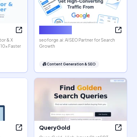
seoforge.ai
tor & X
seoforge.ai: AI SEO Partner for Search
 10x Faster
Growth
📠
Content Generation & SEO
QueryGold