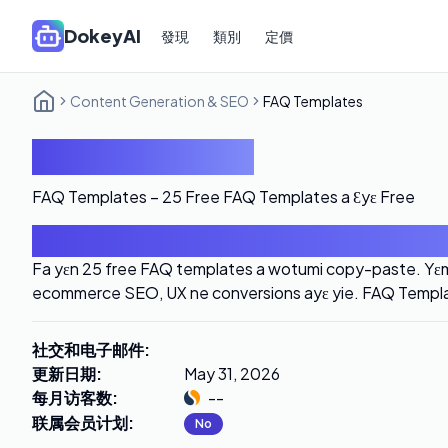
DokeyAI
發現
類別
定價
Content Generation & SEO
FAQ Templates
FAQ Templates
FAQ Templates – 25 Free FAQ Templates a Ɛyɛ Free
导言
Fa yɛn 25 free FAQ templates a wotumi copy-paste. Yɛ
ecommerce SEO, UX ne conversions ayɛ yie. FAQ Templa
社交和电子邮件
:
更新日期
:
May 31, 2026
每月访客数
:
--
联属会员计划
:
No