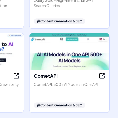
p
QueryGold - High-Intent ChatGPT
tion
Search Queries
📠
Content Generation & SEO
CometAPI
rawlability
CometAPI: 500+ AI Models in One API
📠
Content Generation & SEO