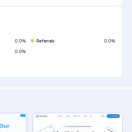
0.0
%
Referrals
:
0.0
%
0.0
%