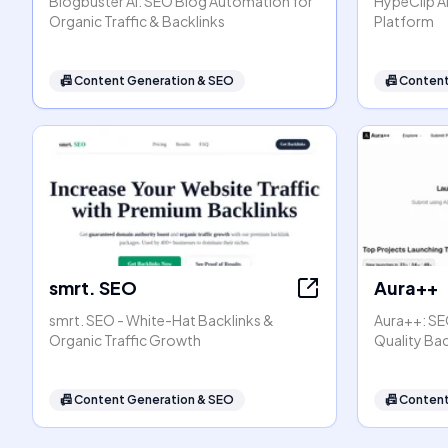
Blogbuster AI: SEO Blog Automation for
HypeClip AI
Organic Traffic & Backlinks
Platform
📠
Content Generation & SEO
📠
Content
smrt. SEO
Aura++
smrt. SEO - White-Hat Backlinks &
Aura++: SEO
Organic Traffic Growth
Quality Bac
📠
Content Generation & SEO
📠
Content