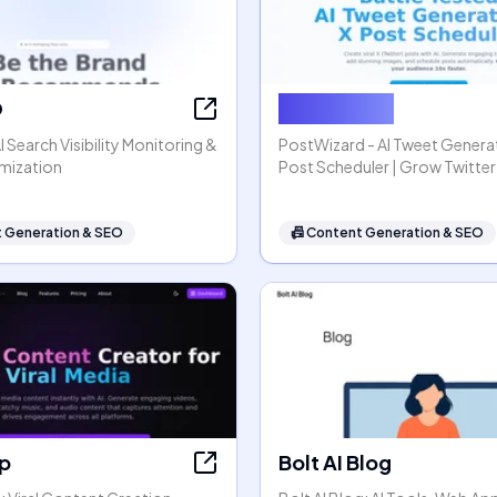
O
PostWizard
 Search Visibility Monitoring &
PostWizard - AI Tweet Genera
mization
Post Scheduler | Grow Twitter
 Generation & SEO
📠
Content Generation & SEO
p
Bolt AI Blog