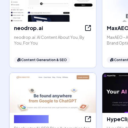
neodrop.ai
MaxAE
neodrop.ai: AI Content About You, By
MaxAEO - AI
You, For You
Brand Opti
📠
Content Generation & SEO
📠
Content
Blogbuster AI
HypeCli