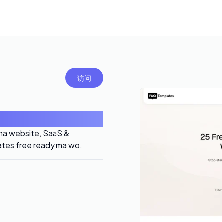
访问
ma website, SaaS &
tes free ready ma wo.