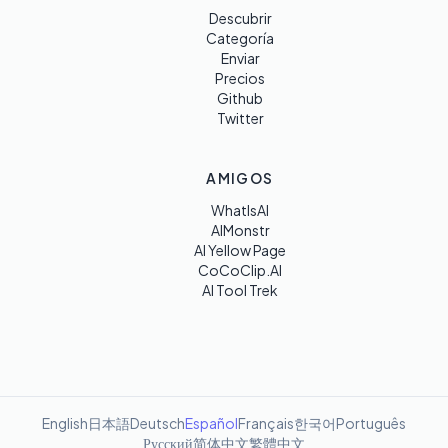
Descubrir
Categoría
Enviar
Precios
Github
Twitter
AMIGOS
WhatIsAI
AIMonstr
AI Yellow Page
CoCoClip.AI
AI Tool Trek
English
日本語
Deutsch
Español
Français
한국어
Português
Русский
简体中文
繁體中文