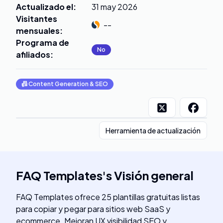
Actualizado el
:
31 may 2026
Visitantes
--
mensuales
:
Programa de
No
afiliados
:
📠
Content Generation & SEO
Herramienta de actualización
FAQ Templates
's
Visión general
FAQ Templates ofrece 25 plantillas gratuitas listas
para copiar y pegar para sitios web SaaS y
ecommerce. Mejoran UX visibilidad SEO y