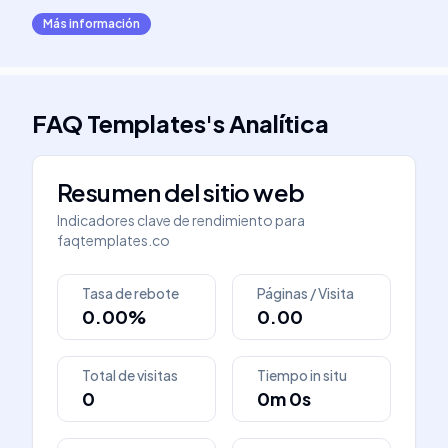
Más información
FAQ Templates
's
Analítica
Resumen del sitio web
Indicadores clave de rendimiento para
faqtemplates.co
Tasa de rebote
Páginas / Visita
0.00%
0.00
Total de visitas
Tiempo in situ
0
0m 0s