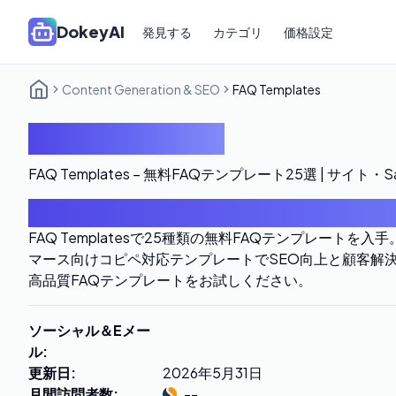
DokeyAI
発見する
カテゴリ
価格設定
Content Generation & SEO
FAQ Templates
FAQ Templates
FAQ Templates – 無料FAQテンプレート25選 | サイト
はじめに
FAQ Templatesで25種類の無料FAQテンプレートを入
マース向けコピペ対応テンプレートでSEO向上と顧客解
高品質FAQテンプレートをお試しください。
ソーシャル＆Eメー
ル
:
更新日
:
2026年5月31日
月間訪問者数
:
--