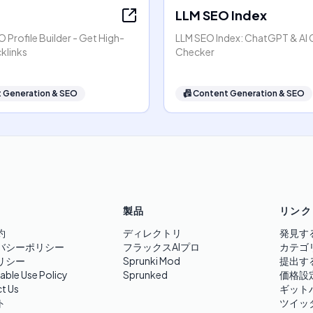
LLM SEO Index
 Profile Builder - Get High-
LLM SEO Index: ChatGPT & AI C
klinks
Checker
 Generation & SEO
📠
Content Generation & SEO
製品
リンク
約
ディレクトリ
発見す
バシーポリシー
フラックスAIプロ
カテゴ
リシー
Sprunki Mod
提出す
able Use Policy
Sprunked
価格設
t Us
ギット
ト
ツイッ