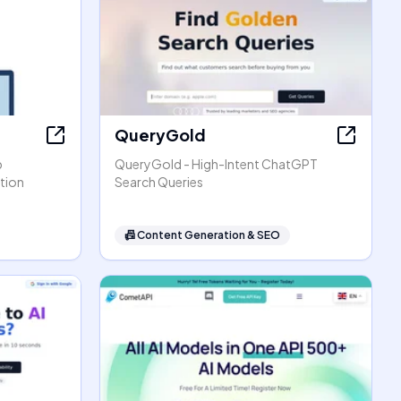
QueryGold
p
QueryGold - High-Intent ChatGPT
tion
Search Queries
📠
Content Generation & SEO