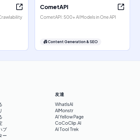
CometAPI
rawlability
CometAPI: 500+ AI Models in One API
📠
Content Generation & SEO
友達
る
WhatIsAI
リ
AIMonstr
る
AI Yellow Page
定
CoCoClip.AI
ハブ
AI Tool Trek
ター