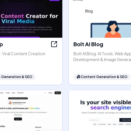
p
Bolt AI Blog
: Viral Content Creation
Bolt AI Blog: AI Tools, Web Ap
Development & Image Genera
 Generation & SEO
📠
Content Generation & SEO