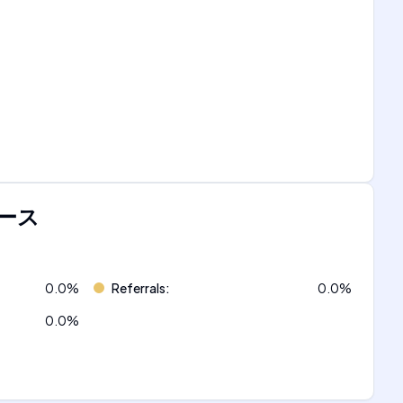
ース
0.0
%
Referrals
:
0.0
%
0.0
%