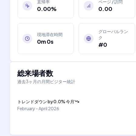
直帰率
ページ / 訪問
0.00%
0.00
グローバルラン
現地滞在時間
ク
0m 0s
#0
総来場者数
過去3ヶ月の月間ビジター統計
トレンドダウン
by
0.0
%
今月
February - April 2026