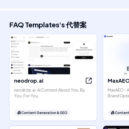
FAQ Templates
's
代替案
neodrop.ai
MaxAE
neodrop.ai: AI Content About You, By
MaxAEO - AI
You, For You
Brand Opti
📠
Content Generation & SEO
📠
Content