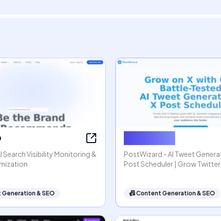
O
PostWizard
 Search Visibility Monitoring &
PostWizard - AI Tweet Genera
mization
Post Scheduler | Grow Twitter
 Generation & SEO
📠
Content Generation & SEO