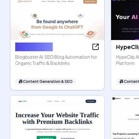
Blogbuster AI
HypeCli
Blogbuster AI: SEO Blog Automation for
HypeClip AI
Organic Traffic & Backlinks
Platform
📠
Content Generation & SEO
📠
Content