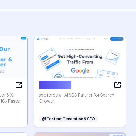
seoforge.ai
tor & X
seoforge.ai: AI SEO Partner for Search
 10x Faster
Growth
📠
Content Generation & SEO