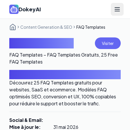
DokeyAI
Open 
Content Generation & SEO
FAQ Templates
FAQ Templates
Visiter
FAQ Templates – FAQ Templates Gratuits, 25 Free
FAQ Templates
Introduction
Découvrez 25 FAQ Templates gratuits pour
websites, SaaS et ecommerce. Modèles FAQ
optimisés SEO, conversion et UX, 100% copiables
pour réduire le support et booster le trafic.
Social & Email
:
Mise à jour le
:
31 mai 2026