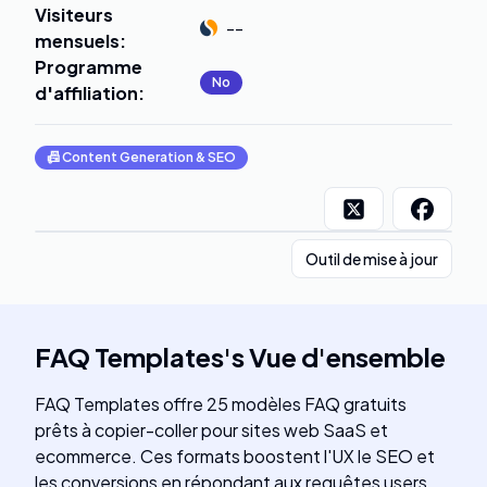
Visiteurs
--
mensuels
:
Programme
No
d'affiliation
:
📠
Content Generation & SEO
Outil de mise à jour
FAQ Templates
's
Vue d'ensemble
FAQ Templates offre 25 modèles FAQ gratuits
prêts à copier-coller pour sites web SaaS et
ecommerce. Ces formats boostent l'UX le SEO et
les conversions en répondant aux requêtes users