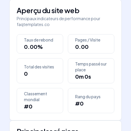
Aperçu du site web
Principaux indicateurs de performance pour
faqtemplates.co
Taux de rebond
Pages / Visite
0.00%
0.00
Temps passé sur
Total des visites
place
0
0m 0s
Classement
Rang du pays
mondial
#0
#0