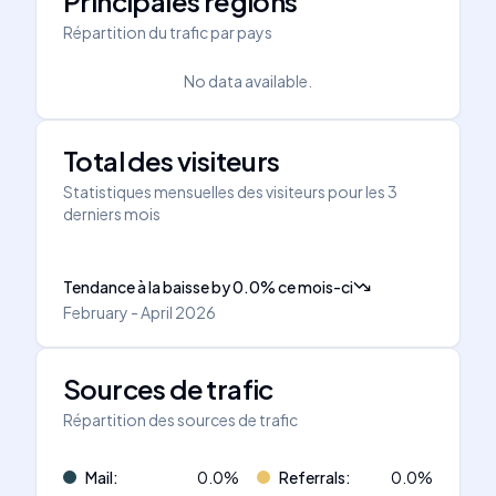
Principales régions
Répartition du trafic par pays
No data available.
Total des visiteurs
Statistiques mensuelles des visiteurs pour les 3
derniers mois
Tendance à la baisse
by
0.0
%
ce mois-ci
February - April 2026
Sources de trafic
Répartition des sources de trafic
Mail
:
0.0
%
Referrals
:
0.0
%