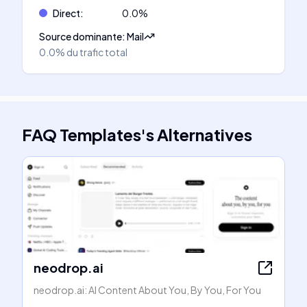
Direct
:
0.0
%
Source dominante
:
Mail
0.0%
du trafic total
FAQ Templates
's
Alternatives
neodrop.ai
neodrop.ai: AI Content About You, By You, For You