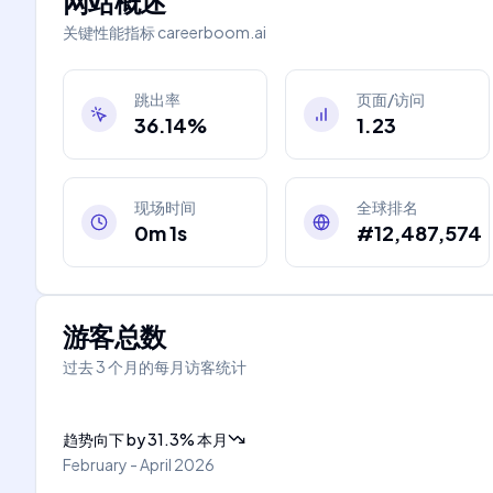
网站概述
关键性能指标
careerboom.ai
跳出率
页面/访问
36.14%
1.23
现场时间
全球排名
0m 1s
#12,487,574
游客总数
过去 3 个月的每月访客统计
趋势向下
by
31.3
%
本月
February - April 2026