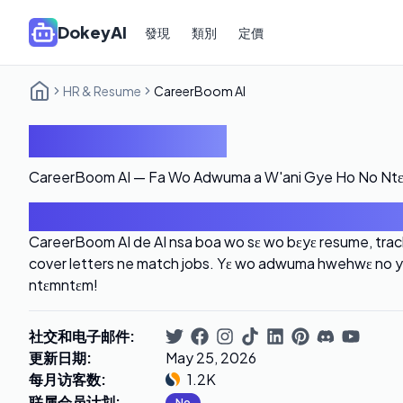
DokeyAI
發現
類別
定價
HR & Resume
CareerBoom AI
CareerBoom AI
CareerBoom AI — Fa Wo Adwuma a W'ani Gye Ho No Nt
导言
CareerBoom AI de AI nsa boa wo sɛ wo bɛyɛ resume, trac
cover letters ne match jobs. Yɛ wo adwuma hwehwɛ no yi
ntɛmntɛm!
社交和电子邮件
:
更新日期
:
May 25, 2026
每月访客数
:
1.2K
联属会员计划
:
No