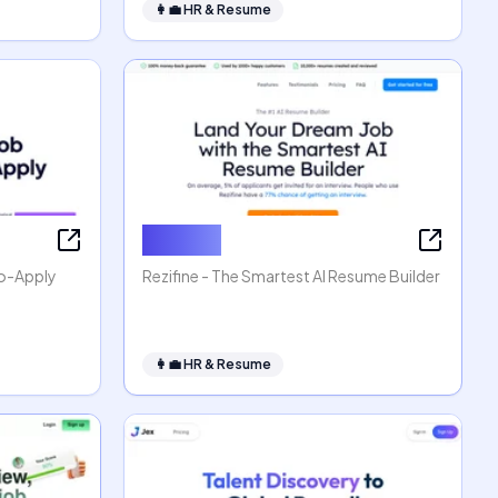
👩‍💼
HR & Resume
Rezifine
to-Apply
Rezifine - The Smartest AI Resume Builder
👩‍💼
HR & Resume