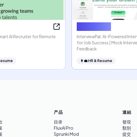
InterviewPal
Smart AI Recruiter for Remote
InterviewPal: AI-Powered Inte
for Job Success | Mock Interv
Feedback
Resume
👩‍💼
HR & Resume
产品
連結
款
目录
發現
策
FluxAI Pro
類別
策
Sprunki Mod
提交