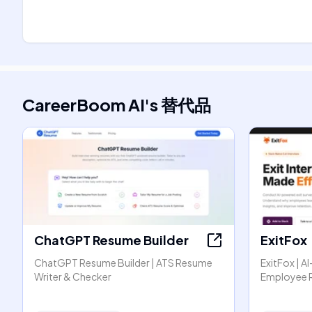
CareerBoom AI
's
替代品
ChatGPT Resume Builder
ExitFox
ChatGPT Resume Builder | ATS Resume
ExitFox | A
Writer & Checker
Employee 