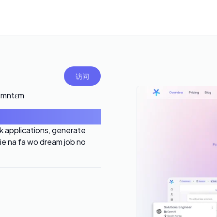
访问
ɛmntɛm
k applications, generate
e na fa wo dream job no