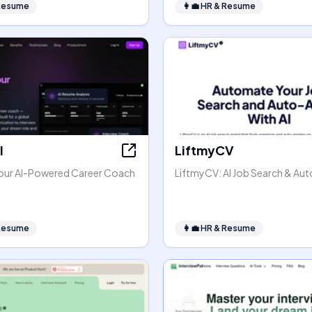
Resume
👩‍💼
HR & Resume
I
LiftmyCV
 Your AI-Powered Career Coach
LiftmyCV: AI Job Search & Au
Resume
👩‍💼
HR & Resume