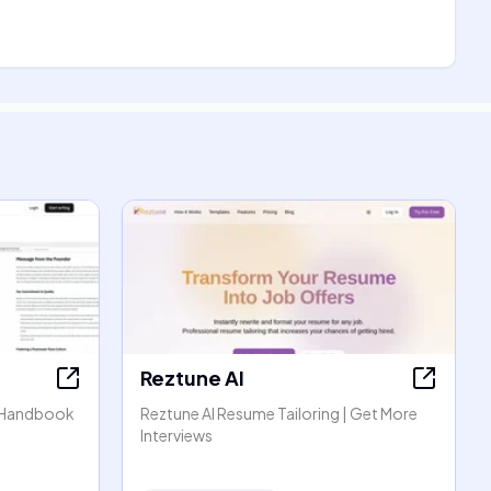
Reztune AI
 Handbook
Reztune AI Resume Tailoring | Get More
Interviews