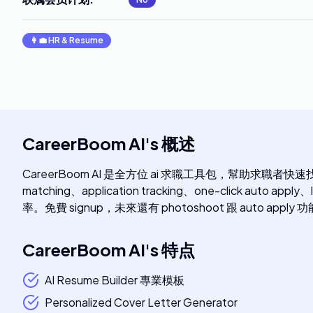
👩‍💼
HR & Resume
CareerBoom AI
's
概述
CareerBoom AI 是全方位 ai 求職工具包，幫助求職者快速找到 goo
matching、application tracking、one-click auto ap
率。免費 signup，未來還有 photoshoot 跟 auto appl
CareerBoom AI
's
特点
AI Resume Builder 專業模板
Personalized Cover Letter Generator