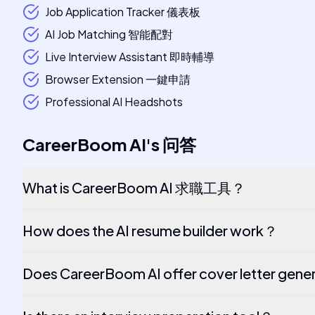
Job Application Tracker 儀表板
AI Job Matching 智能配對
Live Interview Assistant 即時輔導
Browser Extension 一鍵申請
Professional AI Headshots
CareerBoom AI
's
问答
What is CareerBoom AI 求職工具？
How does the AI resume builder work？
Does CareerBoom AI offer cover letter gene