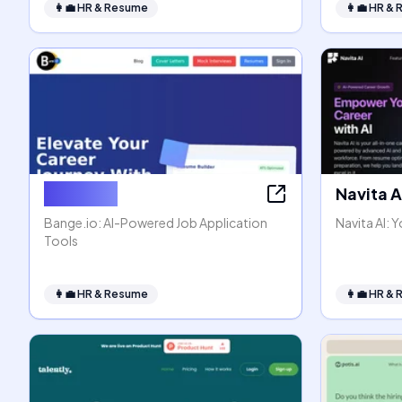
👩‍💼
HR & Resume
👩‍💼
HR & 
Bange.io
Navita A
Bange.io: AI-Powered Job Application
Navita AI:
Tools
👩‍💼
HR & Resume
👩‍💼
HR & 