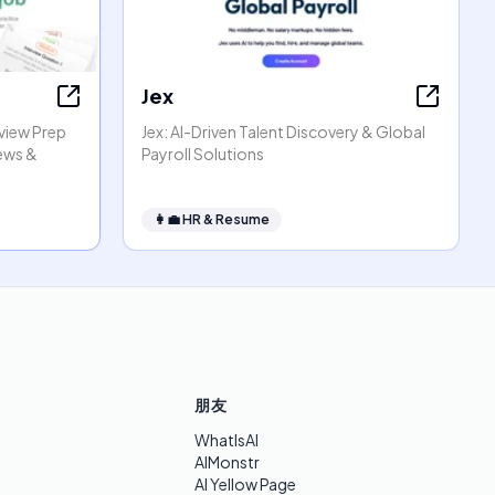
Jex
rview Prep
Jex: AI-Driven Talent Discovery & Global
iews &
Payroll Solutions
👩‍💼
HR & Resume
朋友
WhatIsAI
AIMonstr
AI Yellow Page