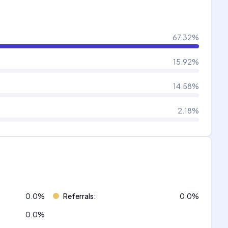
67.32
%
15.92
%
14.58
%
2.18
%
0.0
%
Referrals
:
0.0
%
0.0
%