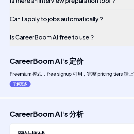
Is there an interview preparation tool？
Can I apply to jobs automatically？
Is CareerBoom AI free to use？
CareerBoom AI
's
定价
Freemium 模式，free signup 可用，完整 pricing
了解更多
CareerBoom AI
's
分析