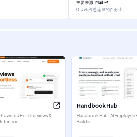
主要来源
:
Mail
0.0%
占总流量的百分比
Handbook Hub
I-Powered Exit Interviews &
Handbook Hub | AI Employee
Retention
Builder