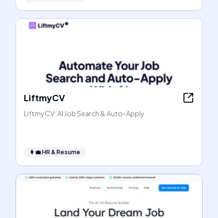
LiftmyCV
LiftmyCV: AI Job Search & Auto-Apply
👩‍💼
HR & Resume