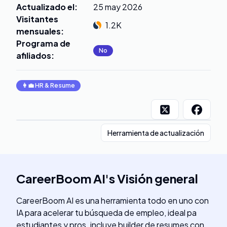
Actualizado el
:
25 may 2026
Visitantes
1.2K
mensuales
:
Programa de
No
afiliados
:
👩‍💼
HR & Resume
Herramienta de actualización
CareerBoom AI
's
Visión general
CareerBoom AI es una herramienta todo en uno con
IA para acelerar tu búsqueda de empleo, ideal pa
estudiantes y pros. incluye builder de resumes con