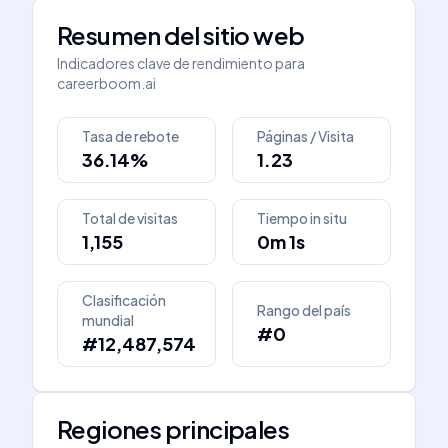
Resumen del sitio web
Indicadores clave de rendimiento para
careerboom.ai
Tasa de rebote
Páginas / Visita
36.14%
1.23
Total de visitas
Tiempo in situ
1,155
0m 1s
Clasificación
Rango del país
mundial
#0
#12,487,574
Regiones principales