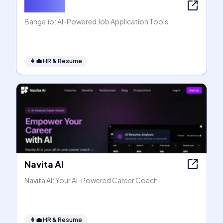
Bange.io
Bange.io: AI-Powered Job Application Tools
👩‍💼
HR & Resume
Navita AI
Navita AI: Your AI-Powered Career Coach
👩‍💼
HR & Resume