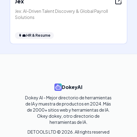
Jex
Jex: AI-Driven Talent Discovery & Global Payroll
Solutions
👩‍💼
HR & Resume
DokeyAI
Dokey AI - Mejor directorio de herramientas 
de IA y muestra de productos en 2024. Más 
de 2000+ sitios web y herramientas de IA. 

Okey dokey, otro directorio de 
herramientas de IA.
DETOOLS LTD ©
2026
. All rights reserved