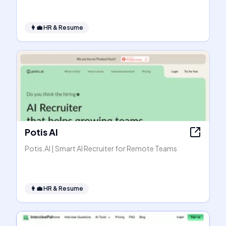
👩‍💼
HR & Resume
Potis AI
Potis.AI | Smart AI Recruiter for Remote Teams
👩‍💼
HR & Resume