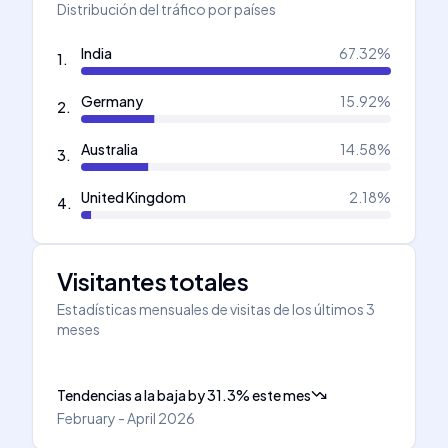
Distribución del tráfico por países
India
67.32
%
1
.
Germany
15.92
%
2
.
Australia
14.58
%
3
.
United Kingdom
2.18
%
4
.
Visitantes totales
Estadísticas mensuales de visitas de los últimos 3
meses
Tendencias a la baja
by
31.3
%
este mes
February - April 2026