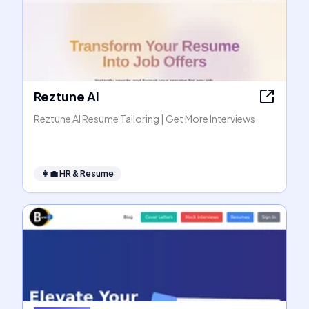
Reztune AI
Reztune AI Resume Tailoring | Get More Interviews
👩‍💼
HR & Resume