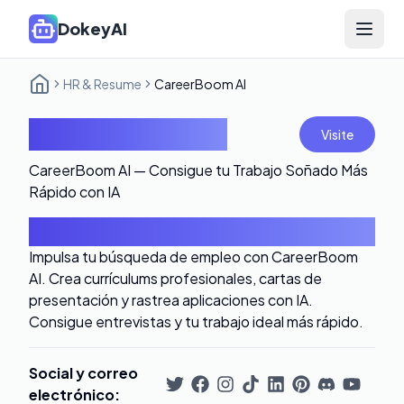
DokeyAI
Open 
HR & Resume
CareerBoom AI
CareerBoom AI
Visite
CareerBoom AI — Consigue tu Trabajo Soñado Más
Rápido con IA
Introducción
Impulsa tu búsqueda de empleo con CareerBoom
AI. Crea currículums profesionales, cartas de
presentación y rastrea aplicaciones con IA.
Consigue entrevistas y tu trabajo ideal más rápido.
Social y correo
electrónico
: