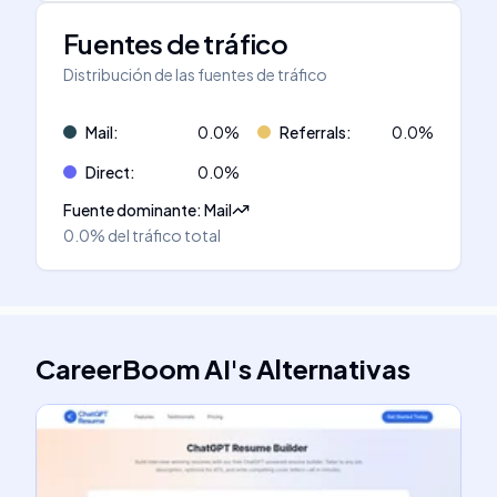
Fuentes de tráfico
Distribución de las fuentes de tráfico
Mail
:
0.0
%
Referrals
:
0.0
%
Direct
:
0.0
%
Fuente dominante
:
Mail
0.0%
del tráfico total
CareerBoom AI
's
Alternativas