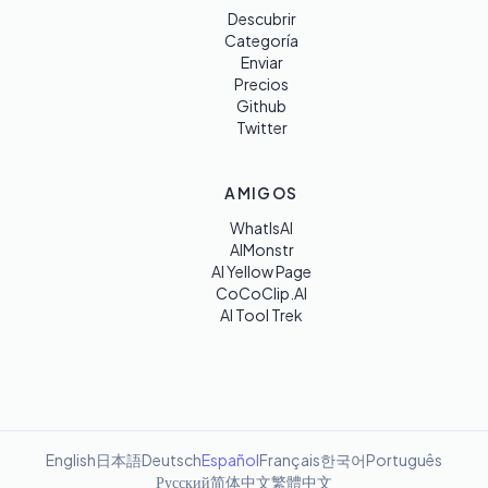
Descubrir
Categoría
Enviar
Precios
Github
Twitter
AMIGOS
WhatIsAI
AIMonstr
AI Yellow Page
CoCoClip.AI
AI Tool Trek
English
日本語
Deutsch
Español
Français
한국어
Português
Русский
简体中文
繁體中文