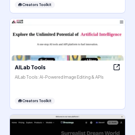
🧰
Creators Toolkit
AILab Tools
AILab Tools: AI-Powered Image Editing & APIs
🧰
Creators Toolkit