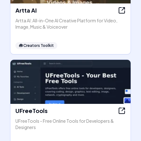
Artta AI
Artta AI: All-in-One AI Creative Platform for Video,
Image, Music & Voiceover
🧰
Creators Toolkit
UFreeTools
UFreeTools - Free Online Tools for Developers &
Designers