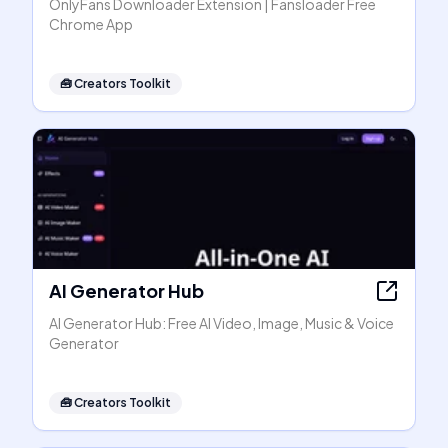
OnlyFans Downloader Extension | Fansloader Free
Chrome App
🧰
Creators Toolkit
AI Generator Hub
AI Generator Hub: Free AI Video, Image, Music & Voice
Generator
🧰
Creators Toolkit