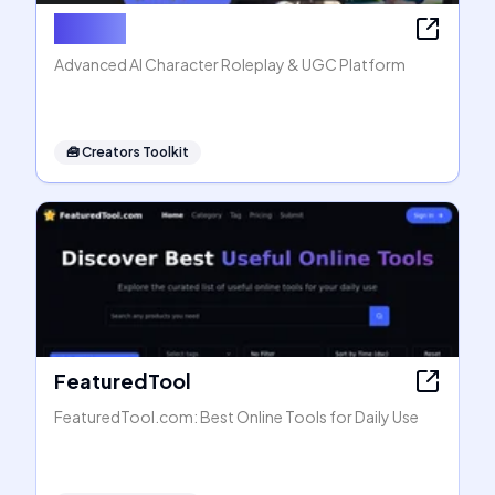
Rubii AI
Advanced AI Character Roleplay & UGC Platform
🧰
Creators Toolkit
FeaturedTool
FeaturedTool.com: Best Online Tools for Daily Use