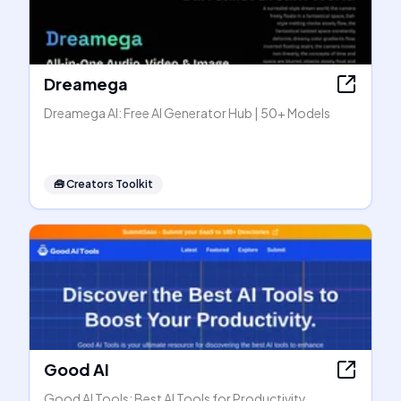
Dreamega
Dreamega AI: Free AI Generator Hub | 50+ Models
🧰
Creators Toolkit
Good AI
Good AI Tools: Best AI Tools for Productivity