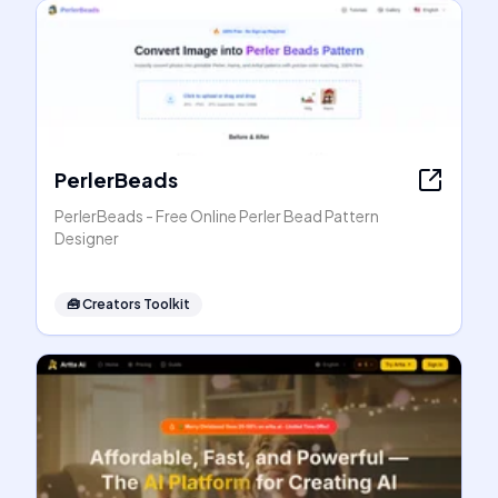
PerlerBeads
PerlerBeads - Free Online Perler Bead Pattern
Designer
🧰
Creators Toolkit