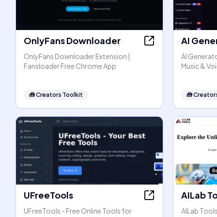
OnlyFans Downloader
AI Gene
OnlyFans Downloader Extension |
AI Generato
Fansloader Free Chrome App
Music & Vo
🧰
Creators Toolkit
🧰
Creators
UFreeTools
AILab T
UFreeTools - Free Online Tools for
AILab Tool