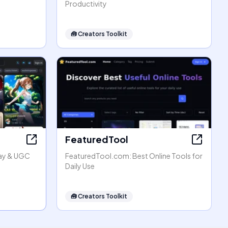
Productivity
🧰
Creators Toolkit
FeaturedTool
lay & UGC
FeaturedTool.com: Best Online Tools for
Daily Use
🧰
Creators Toolkit