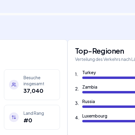
Top-Regionen
Verteilung des Verkehrs nach 
Turkey
1
.
Besuche
insgesamt
Zambia
2
.
37,040
Russia
3
.
Land Rang
Luxembourg
4
.
#0