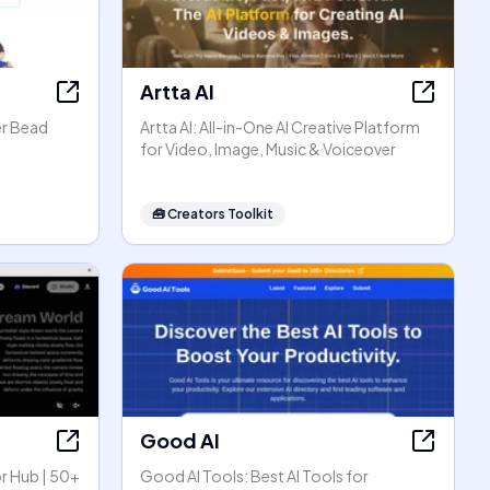
Artta AI
er Bead
Artta AI: All-in-One AI Creative Platform
for Video, Image, Music & Voiceover
🧰
Creators Toolkit
Good AI
r Hub | 50+
Good AI Tools: Best AI Tools for