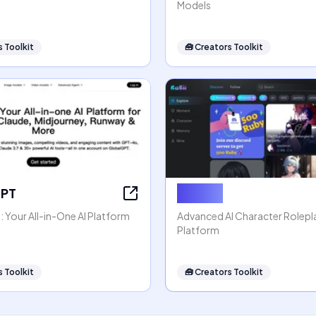
Models
 Toolkit
🧰
Creators Toolkit
GPT
Rubii AI
 Your All-in-One AI Platform
Advanced AI Character Rolep
Platform
 Toolkit
🧰
Creators Toolkit