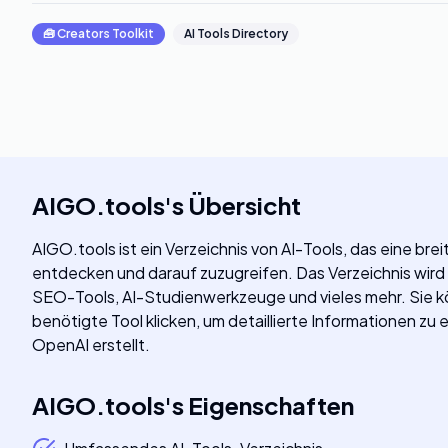
🧰
Creators Toolkit
AI Tools Directory
AIGO.tools
's
Übersicht
AIGO.tools ist ein Verzeichnis von AI-Tools, das eine br
entdecken und darauf zuzugreifen. Das Verzeichnis wird 
SEO-Tools, AI-Studienwerkzeuge und vieles mehr. Sie kö
benötigte Tool klicken, um detaillierte Informationen zu e
OpenAI erstellt.
AIGO.tools
's
Eigenschaften