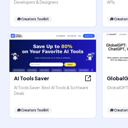
Developers & Designers
APIs
🧰
Creators Toolkit
🧰
Creators
AI Tools Saver
Global
AI Tools Saver: Best AI Tools & Software
GlobalGPT:
Deals
🧰
Creators Toolkit
🧰
Creators