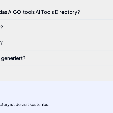
das AIGO.tools AI Tools Directory?
t?
I?
y generiert?
ctory ist derzeit kostenlos.