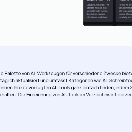
eite Palette von AI-Werkzeugen für verschiedene Zwecke biete
täglich aktualisiert und umfasst Kategorien wie AI-Schreibtoo
nnen Ihre bevorzugten AI-Tools ganz einfach finden, indem S
rhalten. Die Einreichung von AI-Tools im Verzeichnis ist derze