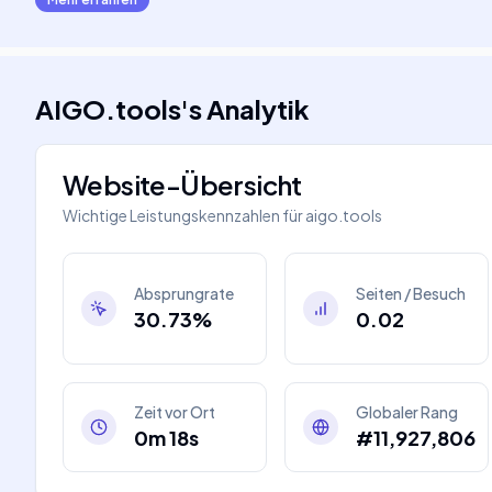
AIGO.tools
's
Analytik
Website-Übersicht
Wichtige Leistungskennzahlen für
aigo.tools
Absprungrate
Seiten / Besuch
30.73%
0.02
Zeit vor Ort
Globaler Rang
0m 18s
#11,927,806