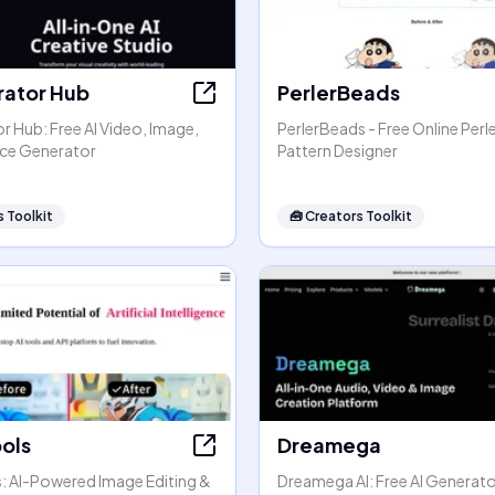
rator Hub
PerlerBeads
r Hub: Free AI Video, Image,
PerlerBeads - Free Online Perl
ice Generator
Pattern Designer
 Toolkit
🧰
Creators Toolkit
ools
Dreamega
s: AI-Powered Image Editing &
Dreamega AI: Free AI Generato