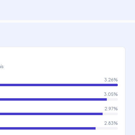
ís
3.26
%
3.05
%
2.97
%
2.83
%