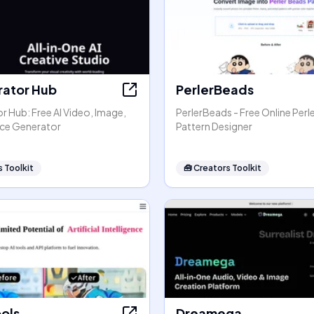
rator Hub
PerlerBeads
r Hub: Free AI Video, Image,
PerlerBeads - Free Online Perl
ice Generator
Pattern Designer
 Toolkit
🧰
Creators Toolkit
ools
Dreamega