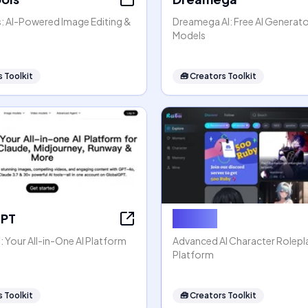
s: AI-Powered Image Editing &
Dreamega AI: Free AI Generato
Models
 Toolkit
🧰
Creators Toolkit
GPT
Rubii AI
 Your All-in-One AI Platform
Advanced AI Character Rolep
Platform
 Toolkit
🧰
Creators Toolkit