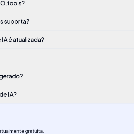
GO.tools?
ls suporta?
 IA é atualizada?
 gerado?
 de IA?
atualmente gratuita.