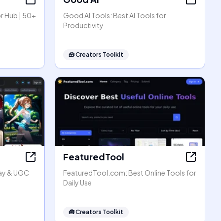
r Hub | 50+
Good AI Tools: Best AI Tools for
Productivity
🧰
Creators Toolkit
FeaturedTool
lay & UGC
FeaturedTool.com: Best Online Tools for
Daily Use
🧰
Creators Toolkit