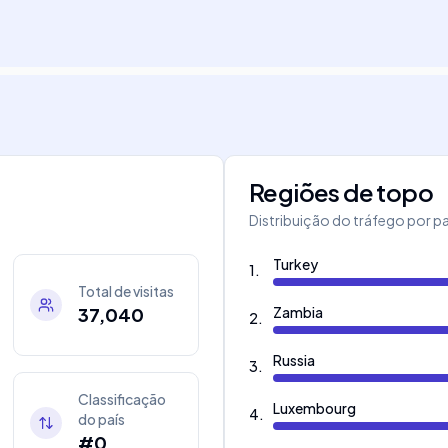
Regiões de topo
Distribuição do tráfego por pa
Turkey
1
.
Total de visitas
37,040
Zambia
2
.
Russia
3
.
Classificação
Luxembourg
4
.
do país
#0