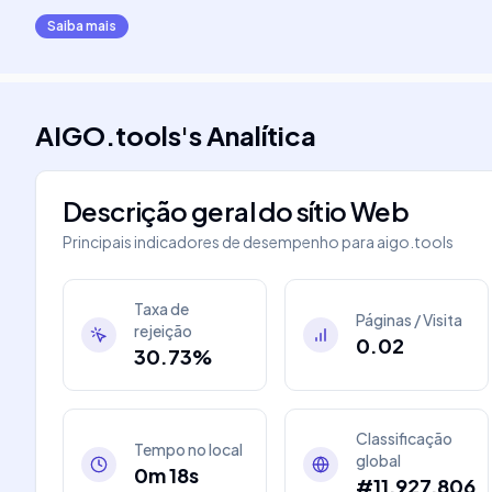
Saiba mais
AIGO.tools
's
Analítica
Descrição geral do sítio Web
Principais indicadores de desempenho para
aigo.tools
Taxa de
Páginas / Visita
rejeição
0.02
30.73%
Classificação
Tempo no local
global
0m 18s
#11,927,806