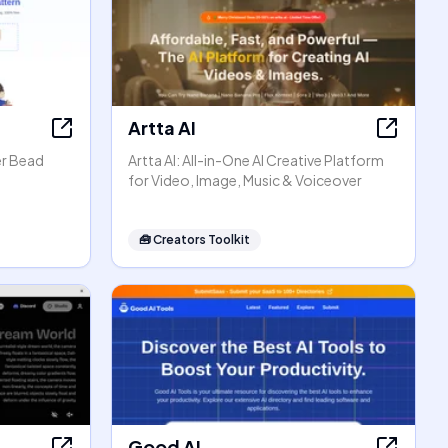
Artta AI
er Bead
Artta AI: All-in-One AI Creative Platform
for Video, Image, Music & Voiceover
🧰
Creators Toolkit
Good AI