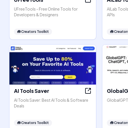
UFreeTools - Free Online Tools for
AILab Tool
Developers & Designers
APIs
🧰
Creators Toolkit
🧰
Creators
AI Tools Saver
Global
AI Tools Saver: Best AI Tools & Software
GlobalGPT:
Deals
🧰
Creators Toolkit
🧰
Creators