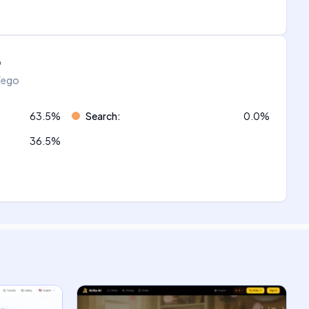
o
áfego
63.5
%
Search
:
0.0
%
36.5
%