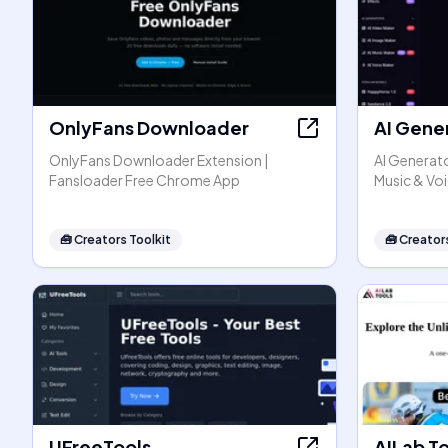
OnlyFans Downloader
AI Gene
OnlyFans Downloader Extension |
AI Generato
Fansloader Free Chrome App
Music & Vo
🧰
Creators Toolkit
🧰
Creators
UFreeTools
AILab T