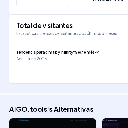
Total de visitantes
Estatísticas mensais de visitantes dos últimos 3 meses
Tendência para cima
by
Infinity
%
este mês
April - June 2026
AIGO.tools
's
Alternativas