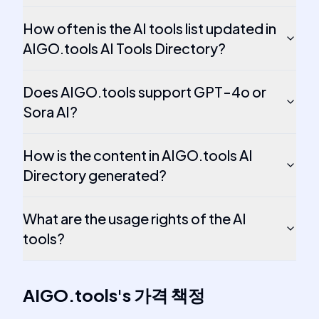
How often is the AI tools list updated in
AIGO.tools AI Tools Directory?
Does AIGO.tools support GPT-4o or
Sora AI?
How is the content in AIGO.tools AI
Directory generated?
What are the usage rights of the AI
tools?
AIGO.tools
's
가격 책정