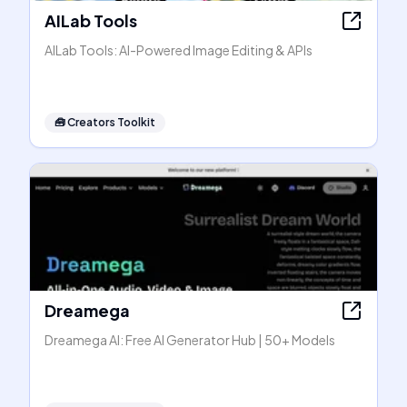
AILab Tools
AILab Tools: AI-Powered Image Editing & APIs
🧰
Creators Toolkit
Dreamega
Dreamega AI: Free AI Generator Hub | 50+ Models