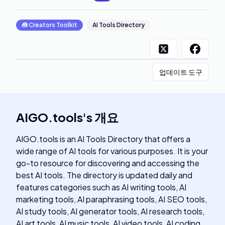
🧰
Creators Toolkit
AI Tools Directory
업데이트 도구
AIGO.tools
's
개요
AIGO.tools is an AI Tools Directory that offers a
wide range of AI tools for various purposes. It is your
go-to resource for discovering and accessing the
best AI tools. The directory is updated daily and
features categories such as AI writing tools, AI
marketing tools, AI paraphrasing tools, AI SEO tools,
AI study tools, AI generator tools, AI research tools,
AI art tools, AI music tools, AI video tools, AI coding