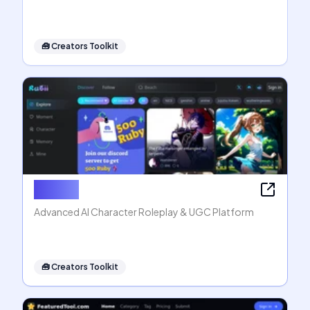
🧰
Creators Toolkit
Rubii AI
Advanced AI Character Roleplay & UGC Platform
🧰
Creators Toolkit