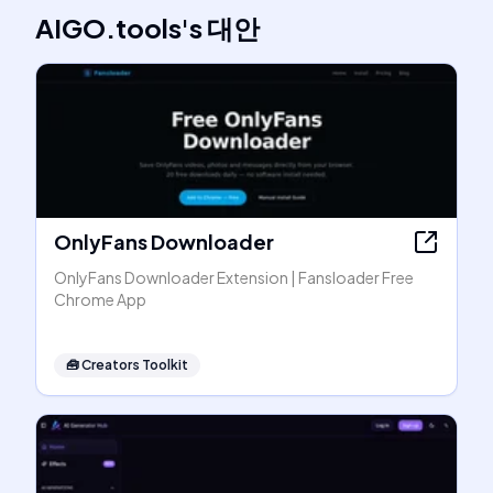
AIGO.tools
's
대안
OnlyFans Downloader
OnlyFans Downloader Extension | Fansloader Free
Chrome App
🧰
Creators Toolkit