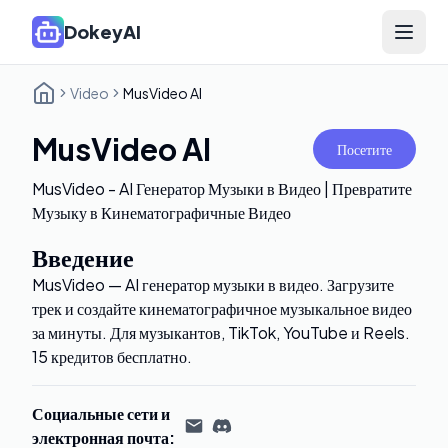
DokeyAI
Open 
Video
MusVideo AI
MusVideo AI
Посетите
MusVideo - AI Генератор Музыки в Видео | Превратите
Музыку в Кинематографичные Видео
Введение
MusVideo — AI генератор музыки в видео. Загрузите
трек и создайте кинематографичное музыкальное видео
за минуты. Для музыкантов, TikTok, YouTube и Reels.
15 кредитов бесплатно.
Социальные сети и
электронная почта
: