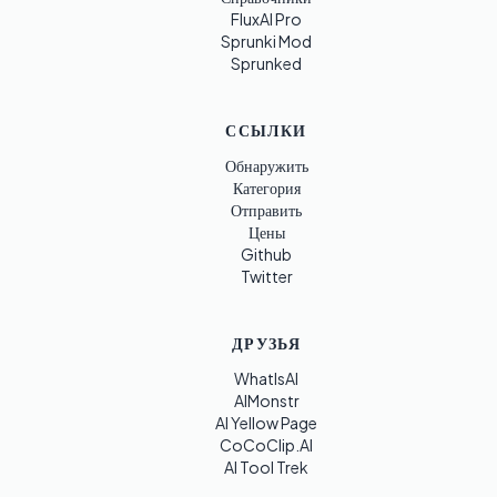
FluxAI Pro
Sprunki Mod
Sprunked
ССЫЛКИ
Обнаружить
Категория
Отправить
Цены
Github
Twitter
ДРУЗЬЯ
WhatIsAI
AIMonstr
AI Yellow Page
CoCoClip.AI
AI Tool Trek