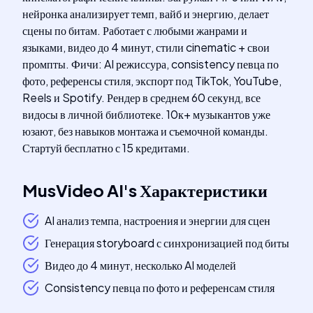
нейронка анализирует темп, вайб и энергию, делает
сцены по битам. Работает с любыми жанрами и
языками, видео до 4 минут, стили cinematic + свои
промпты. Фичи: AI режиссура, consistency певца по
фото, референсы стиля, экспорт под TikTok, YouTube,
Reels и Spotify. Рендер в среднем 60 секунд, все
видосы в личной библиотеке. 10к+ музыкантов уже
юзают, без навыков монтажа и съемочной команды.
Стартуй бесплатно с 15 кредитами.
MusVideo AI
's
Характеристики
AI анализ темпа, настроения и энергии для сцен
Генерация storyboard с синхронизацией под биты
Видео до 4 минут, несколько AI моделей
Consistency певца по фото и референсам стиля