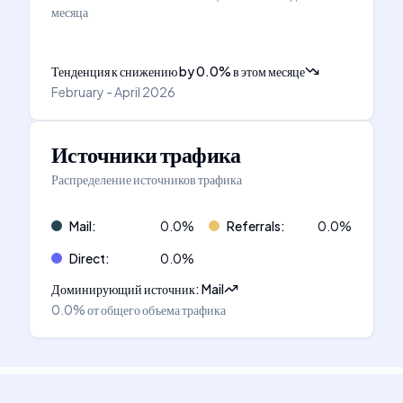
месяца
Тенденция к снижению
by
0.0
%
в этом месяце
February - April 2026
Источники трафика
Распределение источников трафика
Mail
:
0.0
%
Referrals
:
0.0
%
Direct
:
0.0
%
Доминирующий источник
:
Mail
0.0%
от общего объема трафика