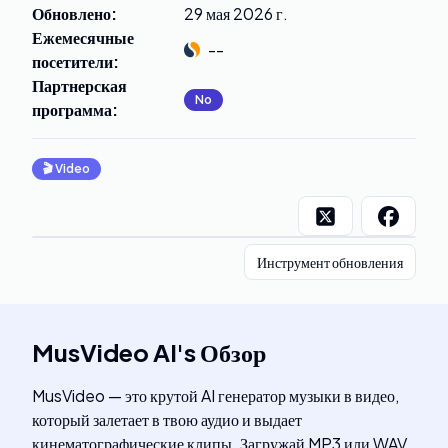
Обновлено
:
29 мая 2026 г.
Ежемесячные
--
посетители
:
Партнерская
No
программа
:
🎬
Video
Инструмент обновления
MusVideo AI
's
Обзор
MusVideo — это крутой AI генератор музыки в видео,
который залетает в твою аудио и выдает
кинематографические клипы. Загружай MP3 или WAV,