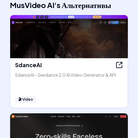
MusVideo AI
's
Альтернативы
SdanceAI
SdanceAI - Seedance 2.0 AI Video Generator & API
🎬
Video