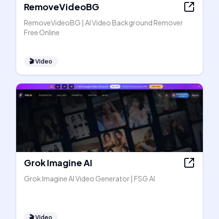
RemoveVideoBG
RemoveVideoBG | AI Video Background Remover
Free Online
🎬
Video
Grok Imagine AI
Grok Imagine AI Video Generator | FSG AI
🎬
Video