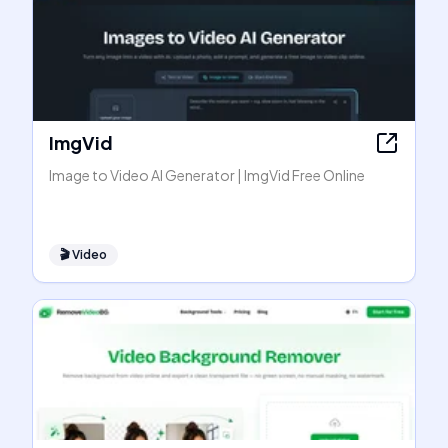
ImgVid
Image to Video AI Generator | ImgVid Free Online
🎬
Video