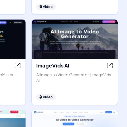
🎬
Video
ImageVids AI
eoMaker -
AI Image to Video Generator | ImageVids
AI
🎬
Video