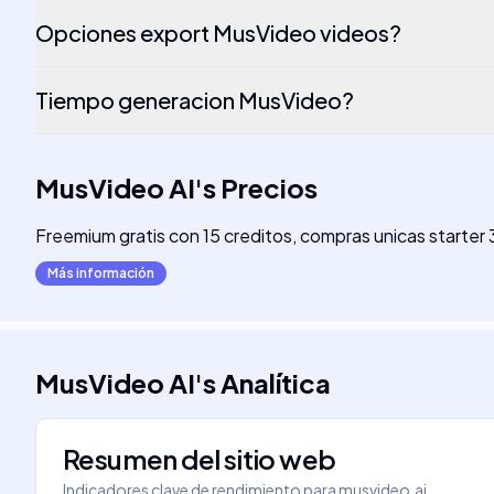
Opciones export MusVideo videos?
Tiempo generacion MusVideo?
MusVideo AI
's
Precios
Freemium gratis con 15 creditos, compras unicas starter 
Más información
MusVideo AI
's
Analítica
Resumen del sitio web
Indicadores clave de rendimiento para
musvideo.ai