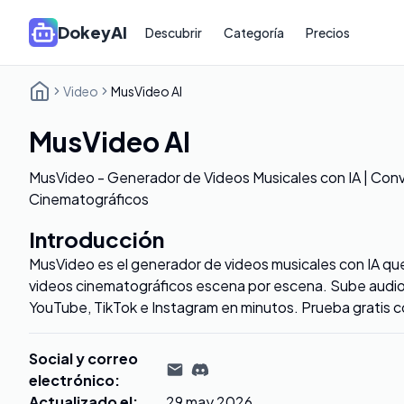
DokeyAI
Descubrir
Categoría
Precios
Video
MusVideo AI
MusVideo AI
MusVideo - Generador de Videos Musicales con IA | Conv
Cinematográficos
Introducción
MusVideo es el generador de videos musicales con IA qu
videos cinematográficos escena por escena. Sube audio y
YouTube, TikTok e Instagram en minutos. Prueba gratis c
Social y correo
electrónico
:
Actualizado el
:
29 may 2026