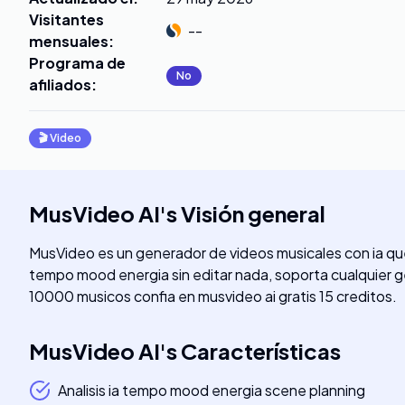
Visitantes
--
mensuales
:
Programa de
No
afiliados
:
🎬
Video
MusVideo AI
's
Visión general
MusVideo es un generador de videos musicales con ia qu
tempo mood energia sin editar nada, soporta cualquier g
10000 musicos confia en musvideo ai gratis 15 creditos.
MusVideo AI
's
Características
Analisis ia tempo mood energia scene planning