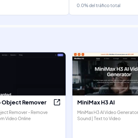
0.0%
del tráfico total
o Object Remover
MiniMax H3 AI
bject Remover - Remove
MiniMax H3 AI Video Generator
om Video Online
Sound | Text to Video