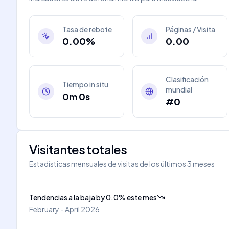
Tasa de rebote
Páginas / Visita
0.00%
0.00
Clasificación
Tiempo in situ
mundial
0m 0s
#0
Visitantes totales
Estadísticas mensuales de visitas de los últimos 3 meses
Tendencias a la baja
by
0.0
%
este mes
February - April 2026