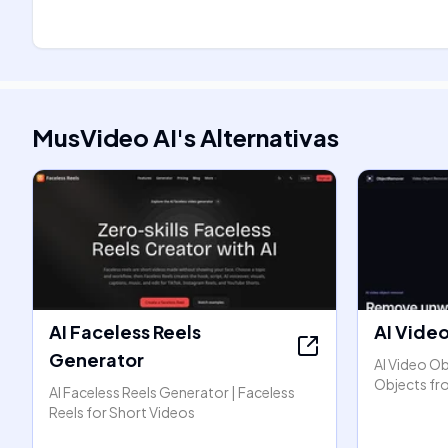
MusVideo AI
's
Alternativas
AI Faceless Reels
AI Vide
Generator
AI Video O
Objects fr
AI Faceless Reels Generator | Faceless
Reels for Short Videos