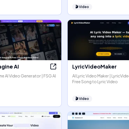
🎬
Video
agine AI
LyricVideoMaker
e AI Video Generator | FSG AI
AI Lyric Video Maker | LyricVid
Free Song to Lyric Video
🎬
Video