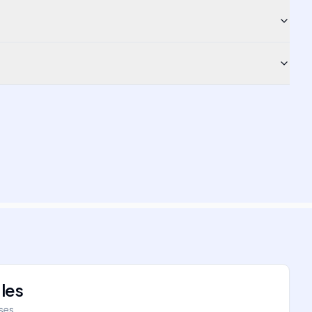
les
íses