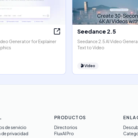
Seedance 2.5
ideo Generator for Explainer
Seedance 2.5 AI Video Generat
phics
Text to Video
🎬
Video
L
PRODUCTOS
ENLA
s de servicio
Directorios
Descub
a de privacidad
FluxAI Pro
Catego