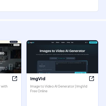
ImgVid
 with
Image to Video AI Generator | ImgVid
Free Online