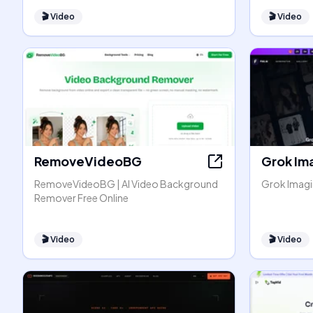
🎬
Video
🎬
Video
RemoveVideoBG
Grok Im
RemoveVideoBG | AI Video Background
Grok Imagin
Remover Free Online
🎬
Video
🎬
Video