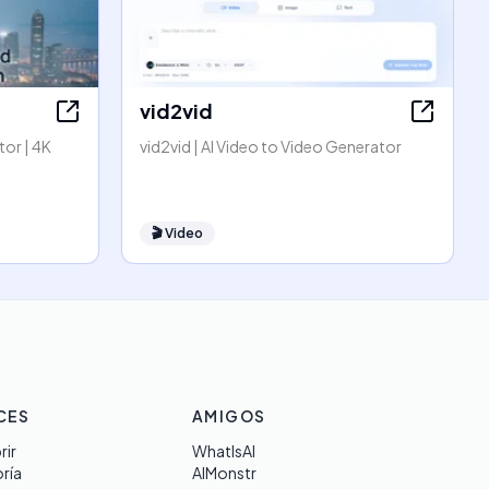
vid2vid
or | 4K
vid2vid | AI Video to Video Generator
🎬
Video
CES
AMIGOS
rir
WhatIsAI
ría
AIMonstr