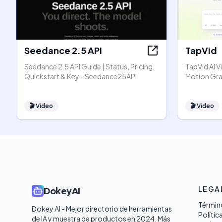
Seedance 2.5 API
TapVid
Seedance 2.5 API Guide | Status, Pricing,
TapVid AI V
Quickstart & Key - Seedance25API
Motion Gra
🎬
Video
🎬
Video
LEGA
DokeyAI
Término
Dokey AI - Mejor directorio de herramientas 
Polític
de IA y muestra de productos en 2024. Más 