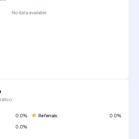
No data available.
o
tráfico
0.0
%
Referrals
:
0.0
%
0.0
%