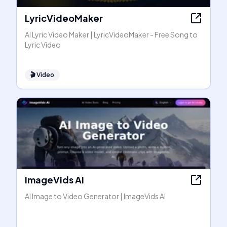
LyricVideoMaker
AI Lyric Video Maker | LyricVideoMaker - Free Song to
Lyric Video
🎬
Video
ImageVids AI
AI Image to Video Generator | ImageVids AI