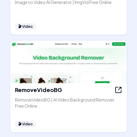
Image to Video AI Generator | ImgVid Free Online
🎬
Video
RemoveVideoBG
RemoveVideoBG | AI Video Background Remover
Free Online
🎬
Video