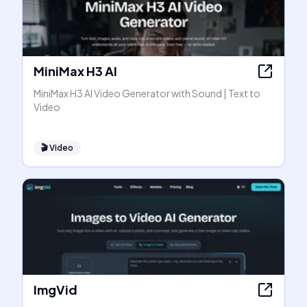
MiniMax H3 AI
MiniMax H3 AI Video Generator with Sound | Text to
Video
🎬
Video
ImgVid