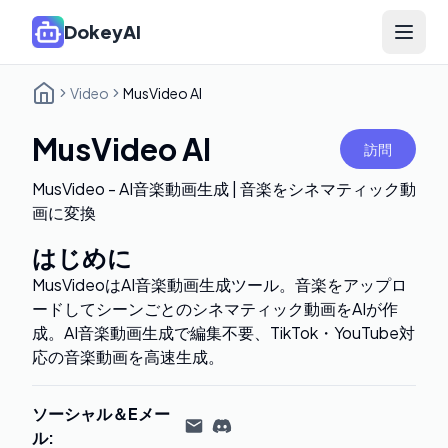
DokeyAI
Open 
Video
MusVideo AI
MusVideo AI
訪問
MusVideo - AI音楽動画生成 | 音楽をシネマティック動
画に変換
はじめに
MusVideoはAI音楽動画生成ツール。音楽をアップロ
ードしてシーンごとのシネマティック動画をAIが作
成。AI音楽動画生成で編集不要、TikTok・YouTube対
応の音楽動画を高速生成。
ソーシャル＆Eメー
ル
: