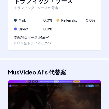
トラフィック・ソース
トラフィック・ソースの分布
Mail
:
0.0
%
Referrals
:
0.0
%
Direct
:
0.0
%
支配的なソース
:
Mail
0.0%
全トラフィックの
MusVideo AI
's
代替案