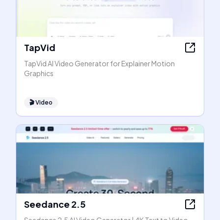
TapVid
TapVid AI Video Generator for Explainer Motion
Graphics
🎬
Video
Seedance 2.5