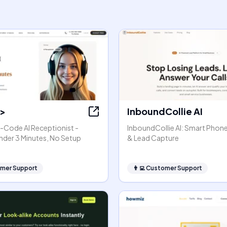
a>
InboundCollie AI
o-Code AI Receptionist -
InboundCollie AI: Smart Phon
nder 3 Minutes, No Setup
& Lead Capture
mer Support
👨‍💻
Customer Support