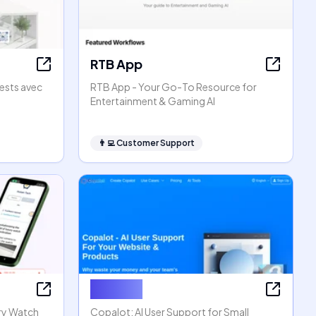
RTB App
ests avec
RTB App - Your Go-To Resource for
Entertainment & Gaming AI
👨‍💻
Customer Support
Copalot
ry Watch
Copalot: AI User Support for Small