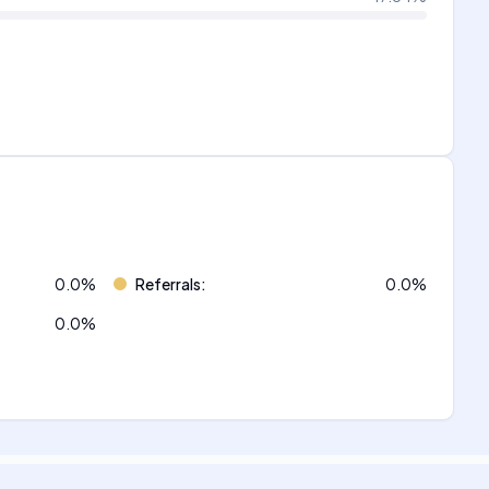
0.0
%
Referrals
:
0.0
%
0.0
%