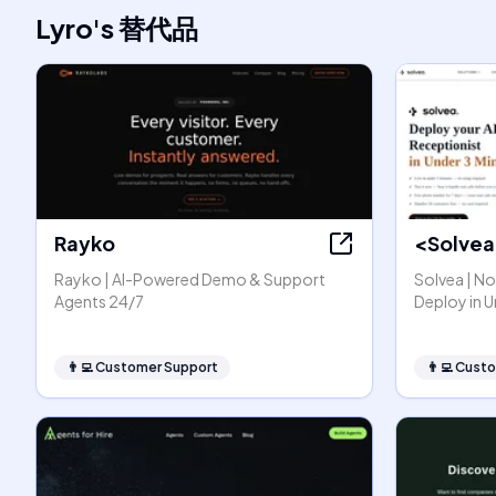
Lyro
's
替代品
Rayko
<Solve
Rayko | AI-Powered Demo & Support
Solvea | N
Agents 24/7
Deploy in U
👨‍💻
Customer Support
👨‍💻
Custo