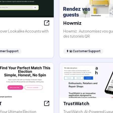
Howmiz
cover Lookalike Accounts with
Howmiz : Autonomisez vos gu
n
des tutoriels QR
mer Support
👨‍💻
Customer Support
T
TrustWatch
Your Ultimate Election
TrustWatch: AI-Powered Luxu