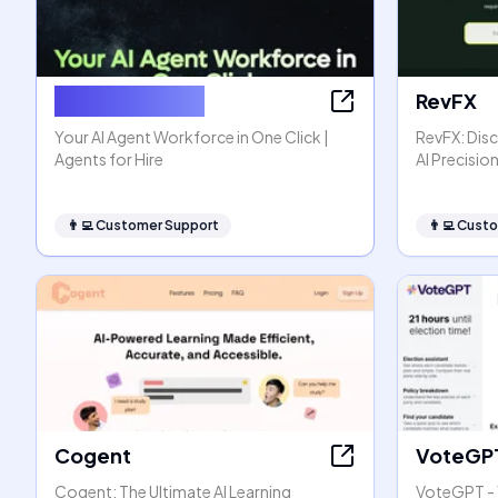
Agents for Hire
RevFX
Your AI Agent Workforce in One Click |
RevFX: Dis
Agents for Hire
AI Precisio
👨‍💻
Customer Support
👨‍💻
Custo
Cogent
VoteGP
Cogent: The Ultimate AI Learning
VoteGPT - 