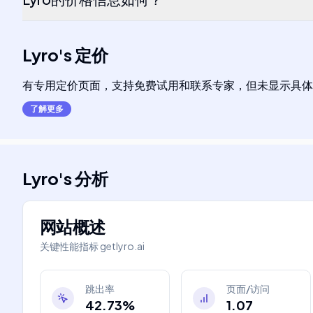
Lyro
's
定价
有专用定价页面，支持免费试用和联系专家，但未显示具体
了解更多
Lyro
's
分析
网站概述
关键性能指标
getlyro.ai
跳出率
页面/访问
42.73%
1.07