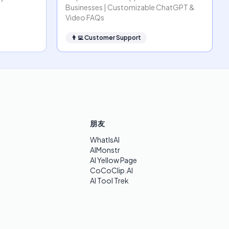
Businesses | Customizable ChatGPT &
Video FAQs
👨‍💻
Customer Support
朋友
WhatIsAI
AIMonstr
AI Yellow Page
CoCoClip.AI
AI Tool Trek