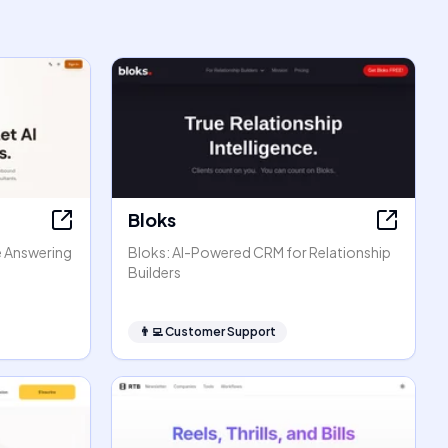
Bloks
e Answering
Bloks: AI-Powered CRM for Relationship
Builders
👨‍💻
Customer Support