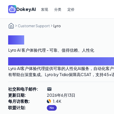
DokeyAI
发现
分类
定价
Customer Support
Lyro
Lyro
Lyro AI 客户体验代理 - 可靠、值得信赖、人性化
导言
Lyro AI客户体验代理提供可靠的人性化AI服务，自动化
有帮助台深度集成。Lyro by Tidio保障高CSAT，支持
社交和电子邮件
:
更新日期
:
2026年6月13日
每月访客数
:
1.4K
联盟计划
:
No