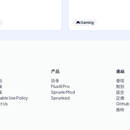
🎮
Gaming
产品
連結
款
目录
發現
策
FluxAI Pro
類別
策
Sprunki Mod
提交
able Use Policy
Sprunked
定價
t Us
Github
推特