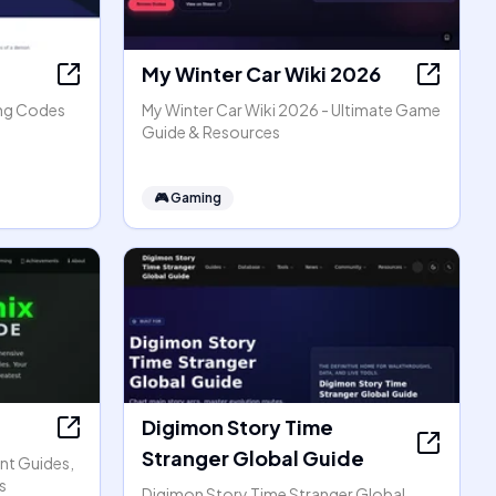
My Winter Car Wiki 2026
ing Codes
My Winter Car Wiki 2026 - Ultimate Game
Guide & Resources
🎮
Gaming
Digimon Story Time
Stranger Global Guide
nt Guides,
s
Digimon Story Time Stranger Global