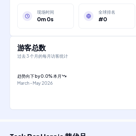
现场时间
全球排名
0m 0s
#0
游客总数
过去 3 个月的每月访客统计
趋势向下
by
0.0
%
本月
March - May 2026