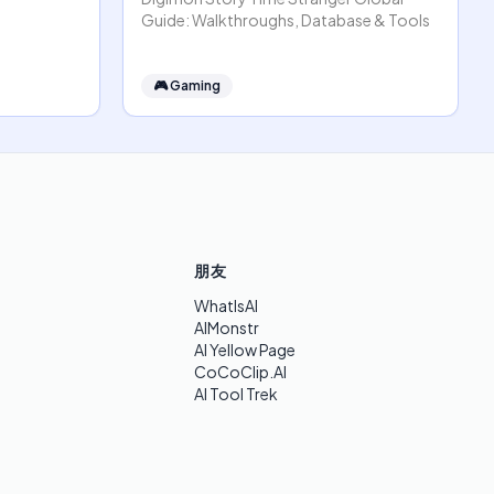
Guide: Walkthroughs, Database & Tools
🎮
Gaming
朋友
WhatIsAI
AIMonstr
AI Yellow Page
CoCoClip.AI
AI Tool Trek