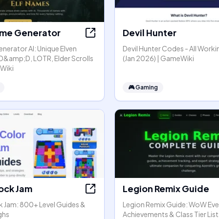
Name Generator
Devil Hunter
nerator AI: Unique Elven
Devil Hunter Codes - All Work
D&amp;D, LOTR, Elder Scrolls
(Jan 2026) | GameWiki
 Wiki
🎮
Gaming
lock Jam
Legion Remix Guide
k Jam: 800+ Level Guides &
Legion Remix Guide: WoW Eve
ghs
Achievements & Class Tier List