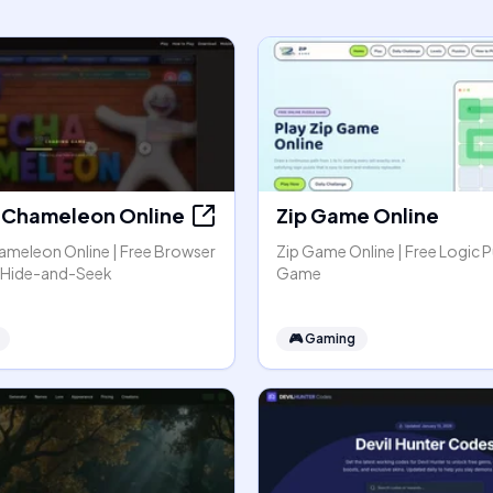
Chameleon Online
Zip Game Online
meleon Online | Free Browser
Zip Game Online | Free Logic P
r Hide-and-Seek
Game
🎮
Gaming