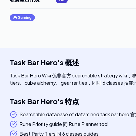
🎮
Gaming
Task Bar Hero
's
概述
Task Bar Hero Wiki 係非官方 searchable strategy wiki，專
tiers、cube alchemy、gear rarities，同埋 6 classes 技能
Task Bar Hero
's
特点
Searchable database of datamined task bar hero 
Rune Priority guide 同 Rune Planner tool
Best Party Tiers 同 6 classes guides