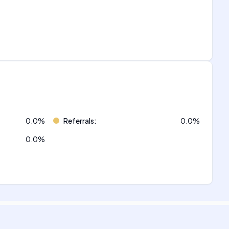
0.0
%
Referrals
:
0.0
%
0.0
%