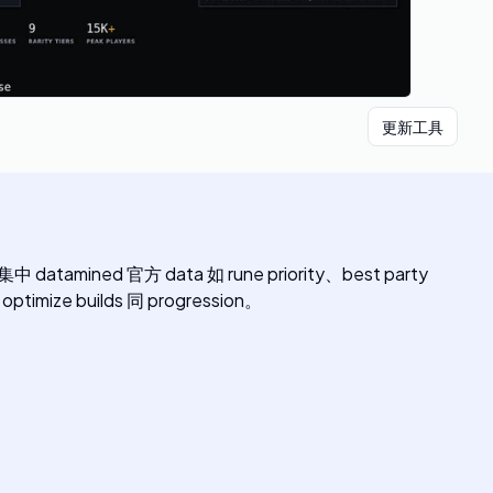
更新工具
，集中 datamined 官方 data 如 rune priority、best party
timize builds 同 progression。