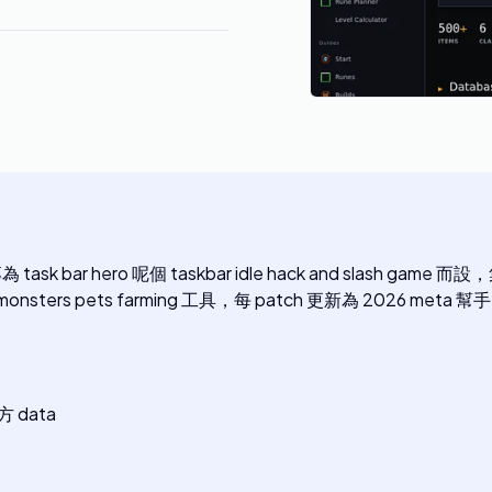
為 task bar hero 呢個 taskbar idle hack and slash game 而設
 monsters pets farming 工具，每 patch 更新為 2026 meta 幫手 op
官方 data