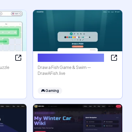
Draw a Fish Game & Swim
uzzle
Draw a Fish Game & Swim —
DrawAFish.live
🎮
Gaming