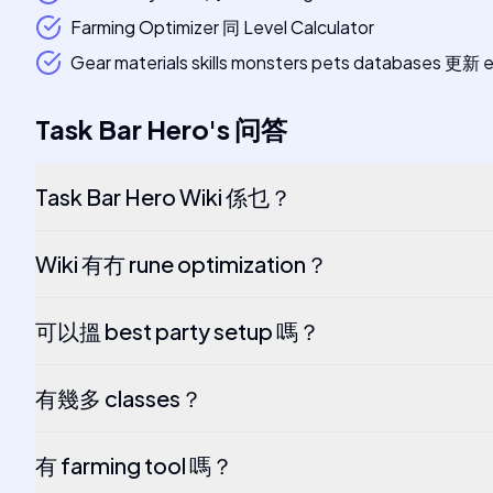
Farming Optimizer 同 Level Calculator
Gear materials skills monsters pets databases 更新 
Task Bar Hero
's
问答
Task Bar Hero Wiki 係乜？
Wiki 有冇 rune optimization？
可以搵 best party setup 嗎？
有幾多 classes？
有 farming tool 嗎？