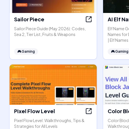
Sailor Piece
AI Elf 
Sailor Piece Guide (May 2026): Codes,
Elf Name Ge
Sea 2, Tier List, Fruits & Weapons
Names for 
| Elf Names
🎮
Gaming
🎮
Gaming
Pixel Flow Level
Color B
Pixel Flow Level: Walkthroughs, Tips &
Color Bloc
Strategies for All Levels
Walkthrou