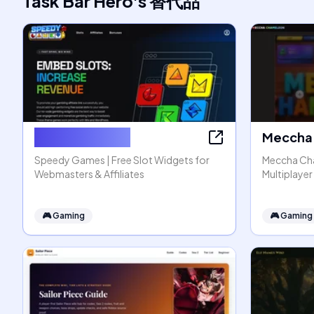
Task Bar Hero
's
替代品
Speedy Games
Meccha 
Speedy Games | Free Slot Widgets for
Meccha Cha
Webmasters & Affiliates
Multiplaye
🎮
Gaming
🎮
Gaming