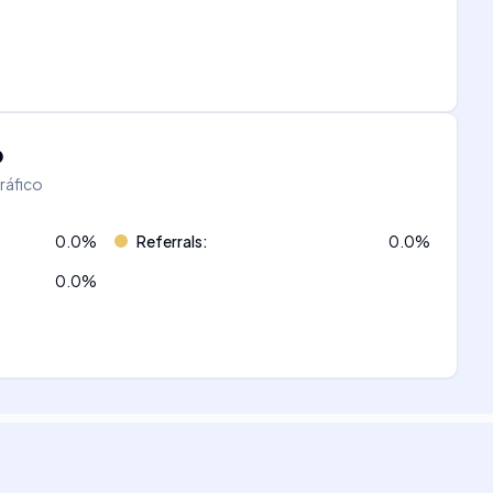
o
tráfico
0.0
%
Referrals
:
0.0
%
0.0
%