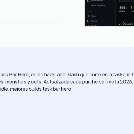
Task Bar Hero, el idle hack-and-slash que corre en la taskbar.
lases, monsters y pets. Actualizada cada parche pa'l meta 2026, 
idle, mejores builds task bar hero.