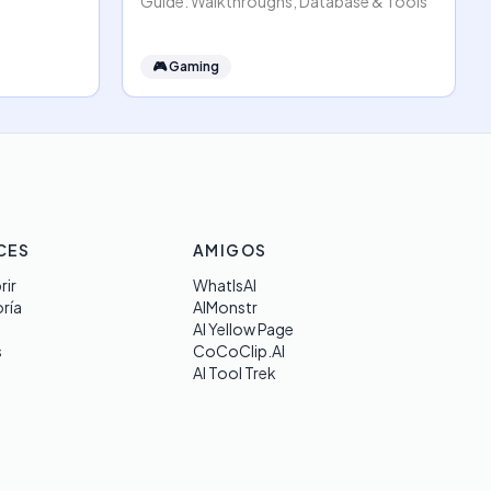
Guide: Walkthroughs, Database & Tools
🎮
Gaming
CES
AMIGOS
rir
WhatIsAI
ría
AIMonstr
AI Yellow Page
s
CoCoClip.AI
AI Tool Trek