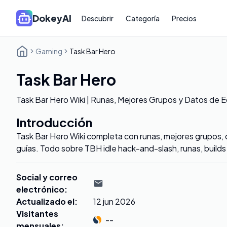
DokeyAI
Descubrir
Categoría
Precios
Gaming
Task Bar Hero
Task Bar Hero
Task Bar Hero Wiki | Runas, Mejores Grupos y Datos de 
Introducción
Task Bar Hero Wiki completa con runas, mejores grupos, 
guías. Todo sobre TBH idle hack-and-slash, runas, build
Social y correo
electrónico
:
Actualizado el
:
12 jun 2026
Visitantes
--
mensuales
: