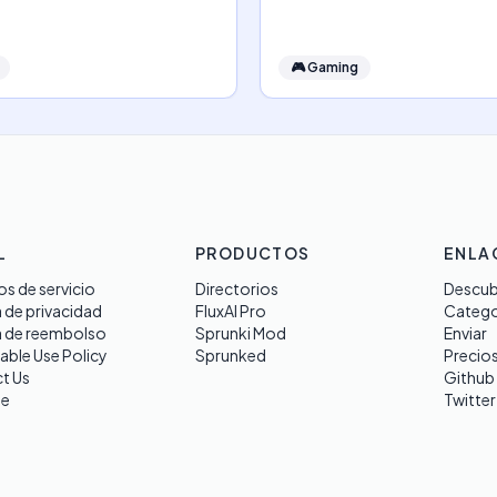
🎮
Gaming
L
PRODUCTOS
ENLA
s de servicio
Directorios
Descub
a de privacidad
FluxAI Pro
Catego
a de reembolso
Sprunki Mod
Enviar
able Use Policy
Sprunked
Precio
t Us
Github
te
Twitter