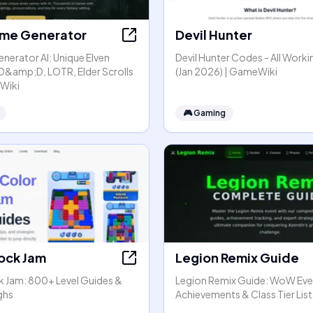
Name Generator
Devil Hunter
nerator AI: Unique Elven
Devil Hunter Codes - All Work
D&amp;D, LOTR, Elder Scrolls
(Jan 2026) | GameWiki
 Wiki
🎮
Gaming
lock Jam
Legion Remix Guide
k Jam: 800+ Level Guides &
Legion Remix Guide: WoW Eve
ghs
Achievements & Class Tier List