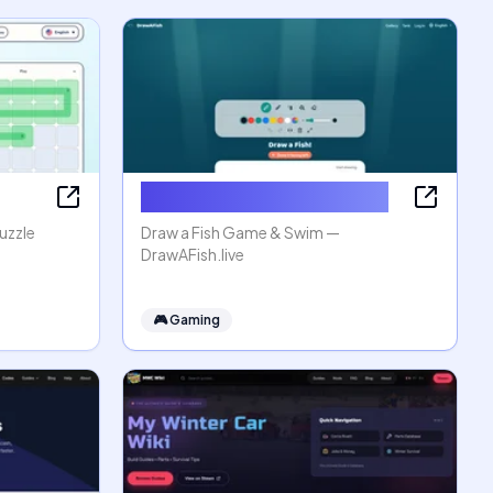
Draw a Fish Game & Swim
uzzle
Draw a Fish Game & Swim —
DrawAFish.live
🎮
Gaming