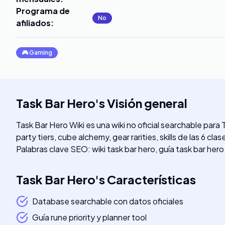
Programa de
No
afiliados
:
🎮
Gaming
Task Bar Hero
's
Visión general
Task Bar Hero Wiki es una wiki no oficial searchable para 
party tiers, cube alchemy, gear rarities, skills de las 6 c
Palabras clave SEO: wiki task bar hero, guía task bar hero 
Task Bar Hero
's
Características
Database searchable con datos oficiales
Guía rune priority y planner tool