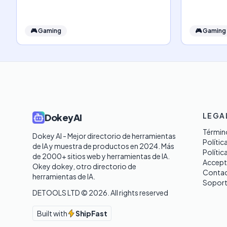
🎮
Gaming
🎮
Gaming
LEGA
DokeyAI
Término
Dokey AI - Mejor directorio de herramientas 
Polític
de IA y muestra de productos en 2024. Más 
Polític
de 2000+ sitios web y herramientas de IA. 

Accept
Okey dokey, otro directorio de 
Contac
herramientas de IA.
Sopor
DETOOLS LTD ©
2026
. All rights reserved
Built with
ShipFast