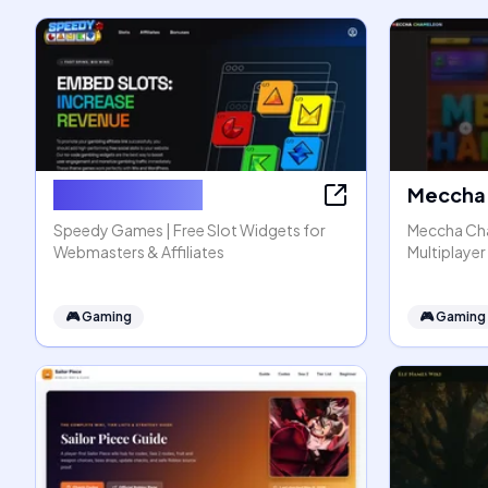
Speedy Games
Meccha 
Speedy Games | Free Slot Widgets for
Meccha Cha
Webmasters & Affiliates
Multiplaye
🎮
Gaming
🎮
Gaming