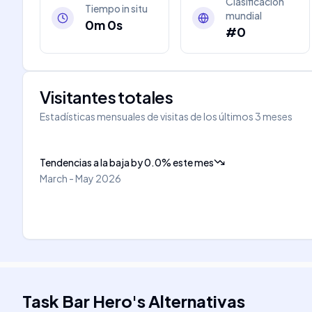
Clasificación
Tiempo in situ
mundial
0m 0s
#0
Visitantes totales
Estadísticas mensuales de visitas de los últimos 3 meses
Tendencias a la baja
by
0.0
%
este mes
March - May 2026
Task Bar Hero
's
Alternativas