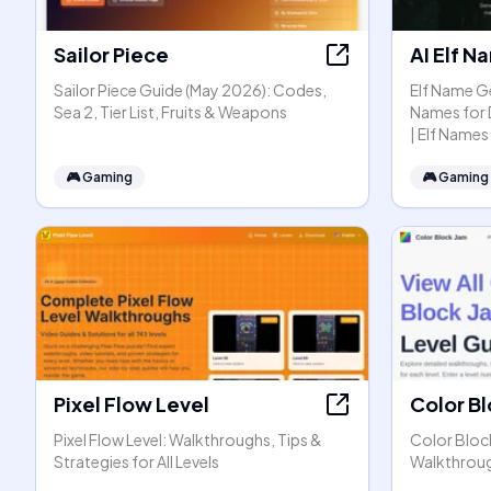
Sailor Piece
AI Elf 
Sailor Piece Guide (May 2026): Codes,
Elf Name Ge
Sea 2, Tier List, Fruits & Weapons
Names for 
| Elf Names
🎮
Gaming
🎮
Gaming
Pixel Flow Level
Color B
Pixel Flow Level: Walkthroughs, Tips &
Color Bloc
Strategies for All Levels
Walkthrou