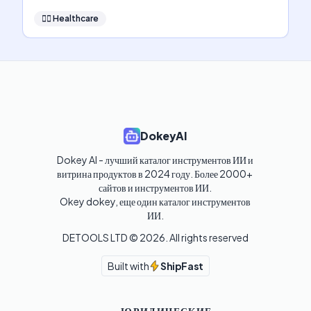
👩‍⚕️
Healthcare
DokeyAI
Dokey AI - лучший каталог инструментов ИИ и 
витрина продуктов в 2024 году. Более 2000+ 
сайтов и инструментов ИИ. 

Okey dokey, еще один каталог инструментов 
ИИ.
DETOOLS LTD ©
2026
. All rights reserved
Built with
ShipFast