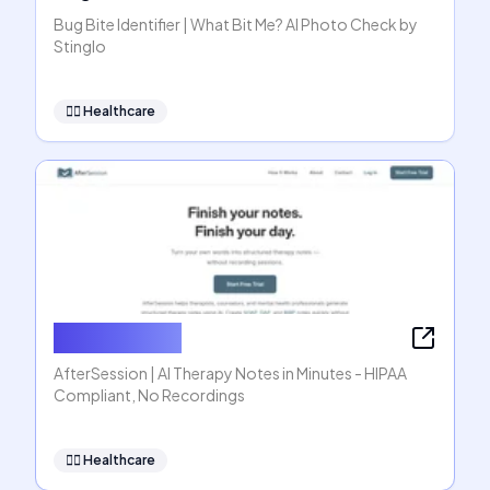
Bug Bite Identifier | What Bit Me? AI Photo Check by
Stinglo
👩‍⚕️
Healthcare
AfterSession
AfterSession | AI Therapy Notes in Minutes - HIPAA
Compliant, No Recordings
👩‍⚕️
Healthcare