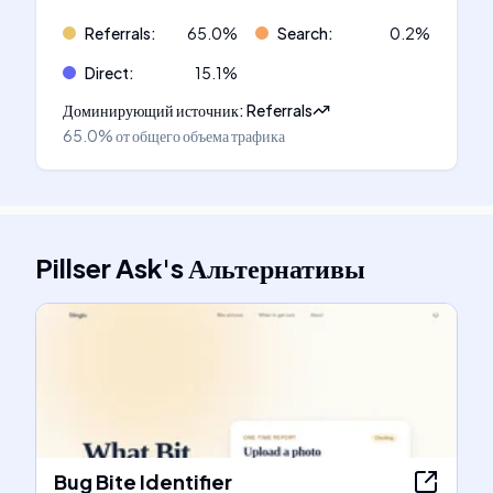
Referrals
:
65.0
%
Search
:
0.2
%
Direct
:
15.1
%
Доминирующий источник
:
Referrals
65.0%
от общего объема трафика
Pillser Ask
's
Альтернативы
Bug Bite Identifier