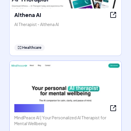
Althena AI
AI Therapist - Althena AI
👩‍⚕️
Healthcare
MindPeace
MindPeace AI | Your Personalized AI Therapist for
Mental Wellbeing