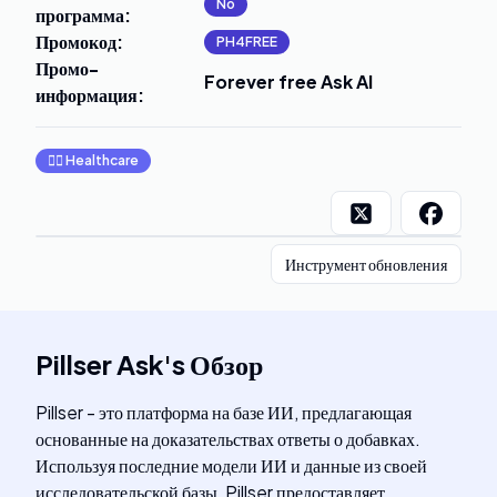
No
программа
:
Промокод
:
PH4FREE
Промо-
Forever free Ask AI
информация
:
👩‍⚕️
Healthcare
Инструмент обновления
Pillser Ask
's
Обзор
Pillser - это платформа на базе ИИ, предлагающая
основанные на доказательствах ответы о добавках.
Используя последние модели ИИ и данные из своей
исследовательской базы, Pillser предоставляет