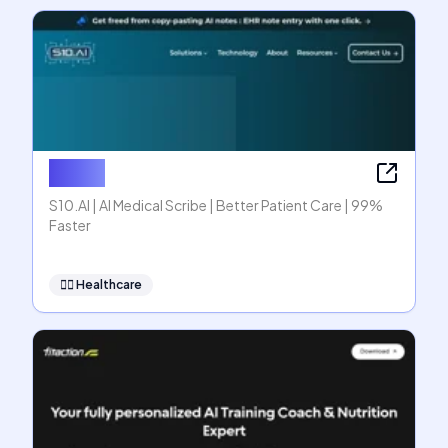
S10.AI
S10.AI | AI Medical Scribe | Better Patient Care | 99%
Faster
👩‍⚕️
Healthcare