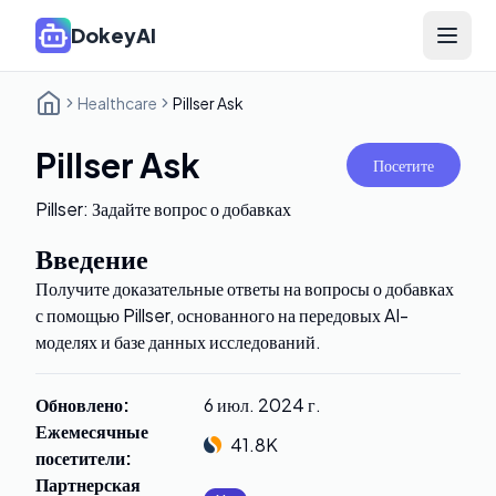
DokeyAI
Open 
Healthcare
Pillser Ask
Pillser Ask
Посетите
Pillser: Задайте вопрос о добавках
Введение
Получите доказательные ответы на вопросы о добавках
с помощью Pillser, основанного на передовых AI-
моделях и базе данных исследований.
Обновлено
:
6 июл. 2024 г.
Ежемесячные
41.8K
посетители
:
Партнерская