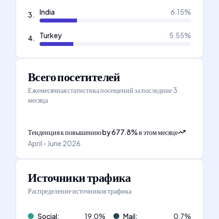
India
6.15
%
3
.
Turkey
5.55
%
4
.
Всего посетителей
Ежемесячная статистика посещений за последние 3
месяца
Тенденция к повышению
by
677.8
%
в этом месяце
April - June 2026
Источники трафика
Распределение источников трафика
Social
:
19.0
%
Mail
:
0.7
%