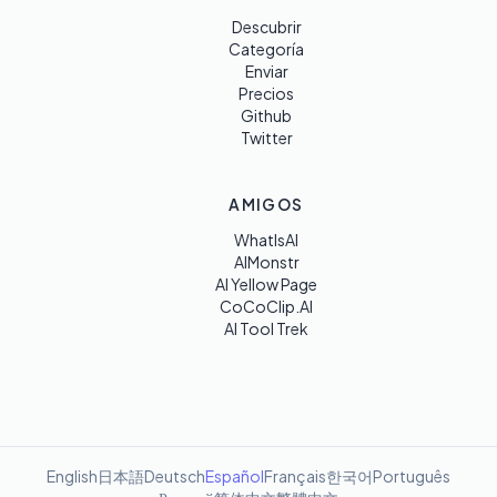
Descubrir
Categoría
Enviar
Precios
Github
Twitter
AMIGOS
WhatIsAI
AIMonstr
AI Yellow Page
CoCoClip.AI
AI Tool Trek
English
日本語
Deutsch
Español
Français
한국어
Português