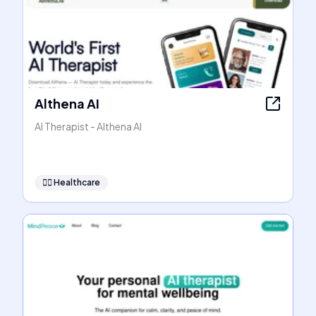
Althena AI
AI Therapist - Althena AI
👩‍⚕️
Healthcare