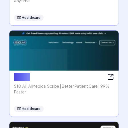
Anytime
👩‍⚕️
Healthcare
S10.AI
S10.AI | AI Medical Scribe | Better Patient Care | 99%
Faster
👩‍⚕️
Healthcare