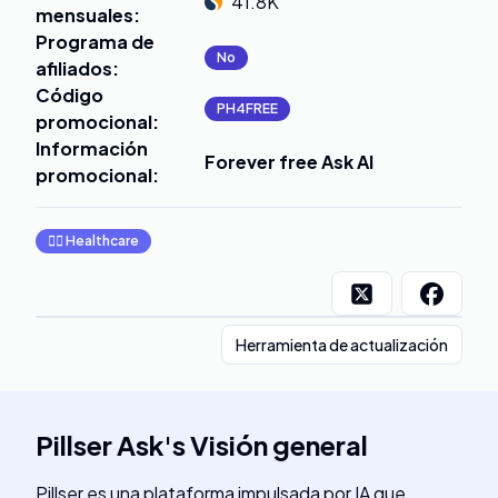
41.8K
mensuales
:
Programa de
No
afiliados
:
Código
PH4FREE
promocional
:
Información
Forever free Ask AI
promocional
:
👩‍⚕️
Healthcare
Herramienta de actualización
Pillser Ask
's
Visión general
Pillser es una plataforma impulsada por IA que