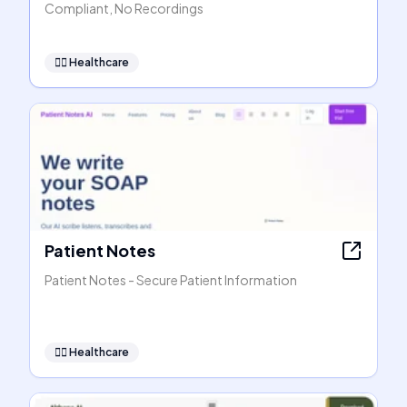
Compliant, No Recordings
👩‍⚕️
Healthcare
Patient Notes
Patient Notes - Secure Patient Information
👩‍⚕️
Healthcare