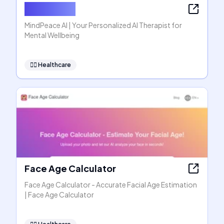
MindPeace
MindPeace AI | Your Personalized AI Therapist for
Mental Wellbeing
👩‍⚕️
Healthcare
Face Age Calculator
Face Age Calculator - Accurate Facial Age Estimation
| Face Age Calculator