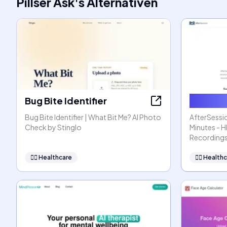
Pillser Ask
's
Alternativen
Bug Bite Identifier
AfterSe
Bug Bite Identifier | What Bit Me? AI Photo
AfterSessio
Check by Stinglo
Minutes - 
Recording
👩‍⚕️
Healthcare
👩‍⚕️
Healthc