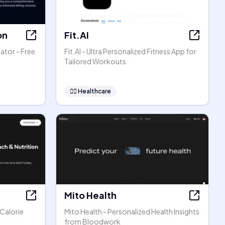
on
Fit.AI
ator - Free
Fit.AI - Ultra Personalized Fitness App for
Tailored Workouts
👩‍⚕️
Healthcare
Mito Health
 Calorie
Mito Health - Personalized Health Insights
from Bloodwork