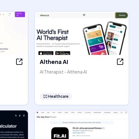
Althena AI
AI Therapist - Althena AI
👩‍⚕️
Healthcare