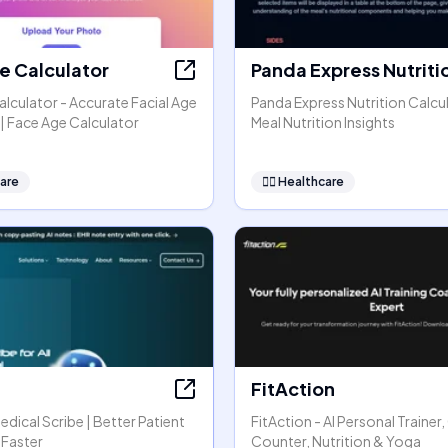
e Calculator
Panda Express Nutriti
lculator - Accurate Facial Age
Panda Express Nutrition Calcul
| Face Age Calculator
Meal Nutrition Insights
are
👩‍⚕️
Healthcare
FitAction
Medical Scribe | Better Patient
FitAction - AI Personal Trainer,
 Faster
Counter, Nutrition & Yoga