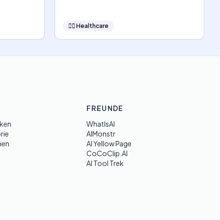
👩‍⚕️
Healthcare
FREUNDE
ken
WhatIsAI
rie
AIMonstr
hen
AI Yellow Page
CoCoClip.AI
AI Tool Trek