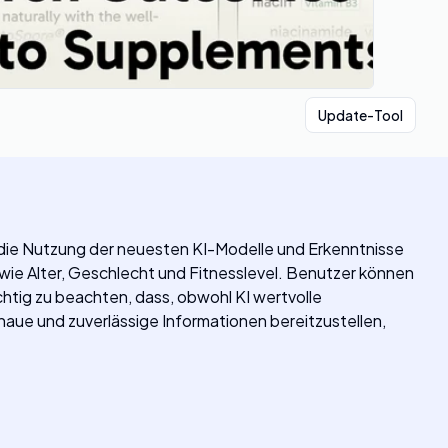
Update-Tool
h die Nutzung der neuesten KI-Modelle und Erkenntnisse
wie Alter, Geschlecht und Fitnesslevel. Benutzer können
chtig zu beachten, dass, obwohl KI wertvolle
enaue und zuverlässige Informationen bereitzustellen,