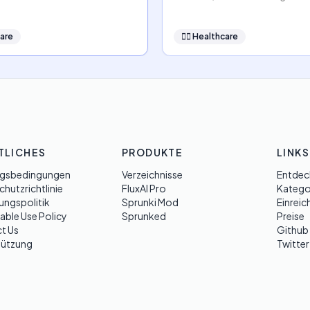
are
👩‍⚕️
Healthcare
TLICHES
PRODUKTE
LINKS
gsbedingungen
Verzeichnisse
Entdec
hutzrichtlinie
FluxAI Pro
Katego
ungspolitik
Sprunki Mod
Einreic
able Use Policy
Sprunked
Preise
t Us
Github
tützung
Twitter