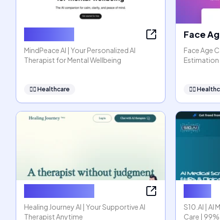
MindPeace
Face Ag
MindPeace AI | Your Personalized AI
Face Age Ca
Therapist for Mental Wellbeing
Estimation 
👩‍⚕️
Healthcare
👩‍⚕️
Healthc
Healing Journey
S10.AI
Healing Journey AI | Your Supportive AI
S10.AI | AI 
Therapist Anytime
Care | 99%