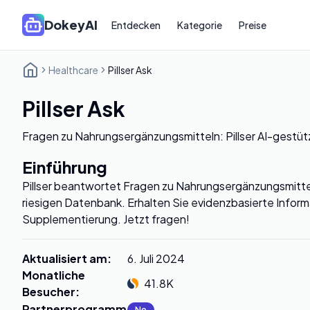
DokeyAI
Entdecken
Kategorie
Preise
Healthcare
Pillser Ask
Pillser Ask
Fragen zu Nahrungsergänzungsmitteln: Pillser AI-gestü
Einführung
Pillser beantwortet Fragen zu Nahrungsergänzungsmitteln
riesigen Datenbank. Erhalten Sie evidenzbasierte Infor
Supplementierung. Jetzt fragen!
Aktualisiert am
:
6. Juli 2024
Monatliche
41.8K
Besucher
:
Partnerprogramm
:
No