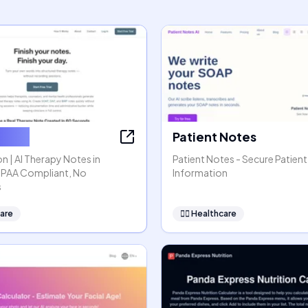
ssion
Patient Notes
n | AI Therapy Notes in
Patient Notes - Secure Patient
HIPAA Compliant, No
Information
s
are
👩‍⚕️
Healthcare