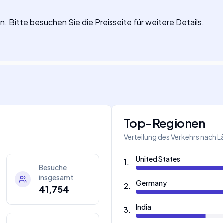
. Bitte besuchen Sie die Preisseite für weitere Details.
Top-Regionen
Verteilung des Verkehrs nach 
United States
1
.
Besuche
insgesamt
Germany
2
.
41,754
India
3
.