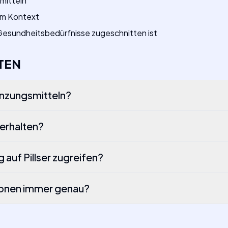
mitteln
lem Kontext
f Gesundheitsbedürfnisse zugeschnitten ist
TEN
änzungsmitteln?
 erhalten?
 auf Pillser zugreifen?
ationen immer genau?