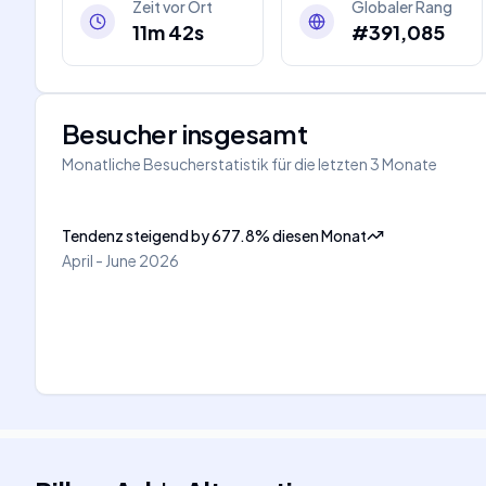
Zeit vor Ort
Globaler Rang
11m 42s
#391,085
Besucher insgesamt
Monatliche Besucherstatistik für die letzten 3 Monate
Tendenz steigend
by
677.8
%
diesen Monat
April - June 2026