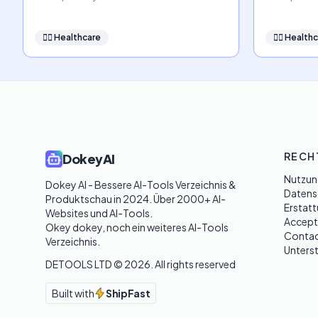
👩‍⚕️
Healthcare
👩‍⚕️
Healthc
RECH
DokeyAI
Nutzun
Dokey AI - Bessere AI-Tools Verzeichnis & 
Datensc
Produktschau in 2024. Über 2000+ AI-
Erstatt
Websites und AI-Tools. 

Accept
Okey dokey, noch ein weiteres AI-Tools 
Contac
Verzeichnis.
Unters
DETOOLS LTD ©
2026
. All rights reserved
Built with
ShipFast