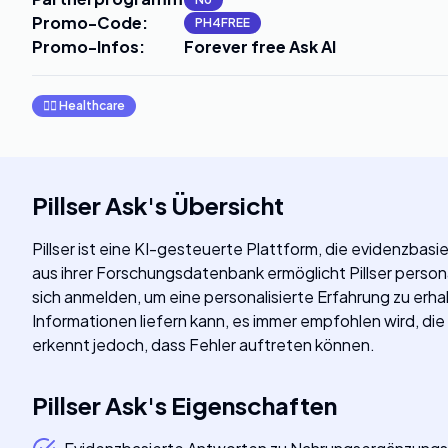
Promo-Code
:
PH4FREE
Promo-Infos
:
Forever free Ask AI
👩‍⚕️
Healthcare
Pillser Ask
's
Übersicht
Pillser ist eine KI-gesteuerte Plattform, die evidenzb
aus ihrer Forschungsdatenbank ermöglicht Pillser person
sich anmelden, um eine personalisierte Erfahrung zu erha
Informationen liefern kann, es immer empfohlen wird, die
erkennt jedoch, dass Fehler auftreten können.
Pillser Ask
's
Eigenschaften