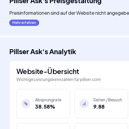
Pillser Ask
's
Preisgestaltung
Preisinformationen sind auf der Website nicht angegeben
Mehr erfahren
Pillser Ask
's
Analytik
Website-Übersicht
Wichtige Leistungskennzahlen für
pillser.com
Absprungrate
Seiten / Besuch
38.58%
9.88