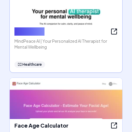
MindPeace
MindPeace AI | Your Personalized AI Therapist for
Mental Wellbeing
👩‍⚕️
Healthcare
Face Age Calculator