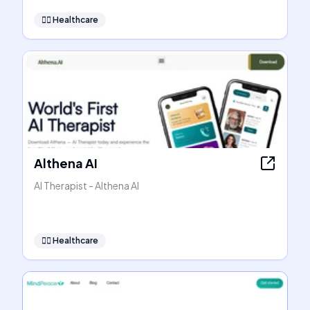
👩‍⚕️
Healthcare
Althena AI
AI Therapist - Althena AI
👩‍⚕️
Healthcare