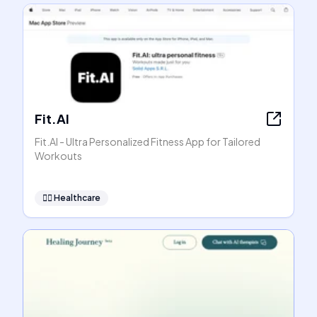
Fit.AI
Fit.AI - Ultra Personalized Fitness App for Tailored
Workouts
👩‍⚕️
Healthcare