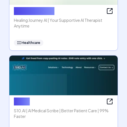
Healing Journey
Healing Journey AI | Your Supportive AI Therapist
Anytime
👩‍⚕️
Healthcare
S10.AI
S10.AI | AI Medical Scribe | Better Patient Care | 99%
Faster