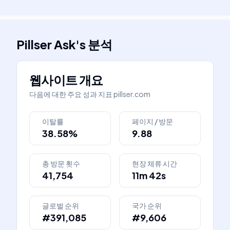
Pillser Ask
's
분석
웹사이트 개요
다음에 대한 주요 성과 지표
pillser.com
이탈률
페이지 / 방문
38.58%
9.88
총 방문 횟수
현장 체류 시간
41,754
11m 42s
글로벌 순위
국가 순위
#391,085
#9,606