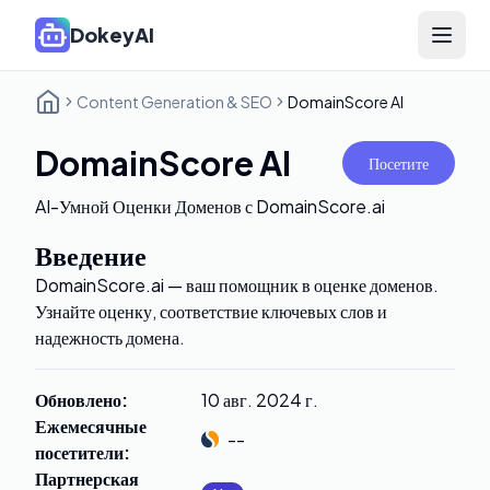
DokeyAI
Open 
Content Generation & SEO
DomainScore AI
DomainScore AI
Посетите
AI-Умной Оценки Доменов с DomainScore.ai
Введение
DomainScore.ai — ваш помощник в оценке доменов.
Узнайте оценку, соответствие ключевых слов и
надежность домена.
Обновлено
:
10 авг. 2024 г.
Ежемесячные
--
посетители
:
Партнерская