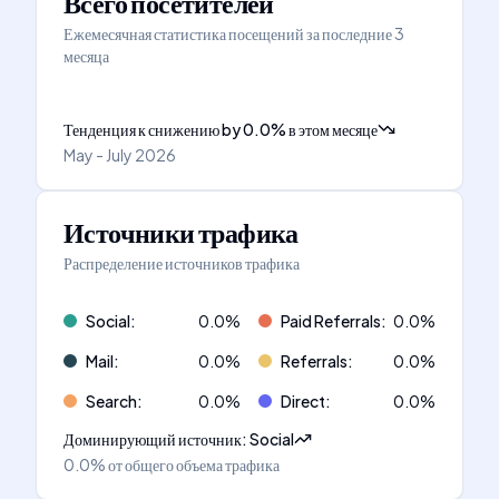
Всего посетителей
Ежемесячная статистика посещений за последние 3
месяца
Тенденция к снижению
by
0.0
%
в этом месяце
May - July 2026
Источники трафика
Распределение источников трафика
Social
:
0.0
%
Paid Referrals
:
0.0
%
Mail
:
0.0
%
Referrals
:
0.0
%
Search
:
0.0
%
Direct
:
0.0
%
Доминирующий источник
:
Social
0.0%
от общего объема трафика