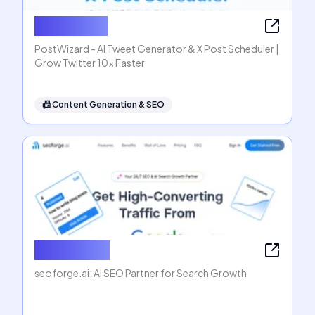
PostWizard
PostWizard - AI Tweet Generator & X Post Scheduler |
Grow Twitter 10x Faster
📠
Content Generation & SEO
seoforge.ai
seoforge.ai: AI SEO Partner for Search Growth