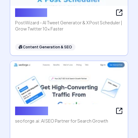
PostWizard
PostWizard - AI Tweet Generator & X Post Scheduler |
Grow Twitter 10x Faster
📠
Content Generation & SEO
seoforge.ai
seoforge.ai: AI SEO Partner for Search Growth