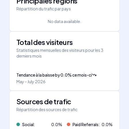
Principales régions
Répartition du trafic par pays
No data available.
Total des visiteurs
Statistiques mensuelles des visiteurs pour les 3
derniers mois
Tendance à la baisse
by
0.0
%
ce mois-ci
May - July 2026
Sources de trafic
Répartition des sources de trafic
Social
:
0.0
%
Paid Referrals
:
0.0
%