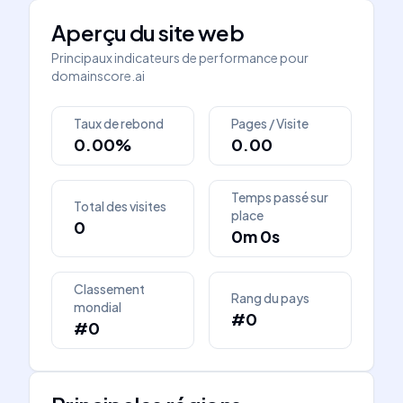
Aperçu du site web
Principaux indicateurs de performance pour
domainscore.ai
Taux de rebond
Pages / Visite
0.00%
0.00
Temps passé sur
Total des visites
place
0
0m 0s
Classement
Rang du pays
mondial
#0
#0