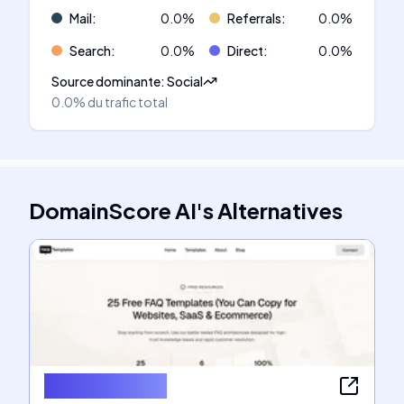
Mail
:
0.0
%
Referrals
:
0.0
%
Search
:
0.0
%
Direct
:
0.0
%
Source dominante
:
Social
0.0%
du trafic total
DomainScore AI
's
Alternatives
FAQ Templates