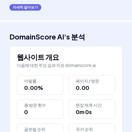
자세히 알아보기
DomainScore AI
's
분석
웹사이트 개요
다음에 대한 주요 성과 지표
domainscore.ai
이탈률
페이지 / 방문
0.00%
0.00
총 방문 횟수
현장 체류 시간
0
0m 0s
글로벌 순위
국가 순위