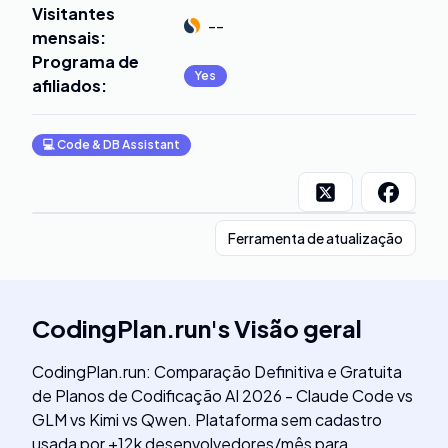
Visitantes
--
mensais
:
Programa de
Yes
afiliados
:
💻
Code & DB Assistant
Ferramenta de atualização
CodingPlan.run
's
Visão geral
CodingPlan.run: Comparação Definitiva e Gratuita
de Planos de Codificação AI 2026 - Claude Code vs
GLM vs Kimi vs Qwen. Plataforma sem cadastro
usada por +12k desenvolvedores/mês para