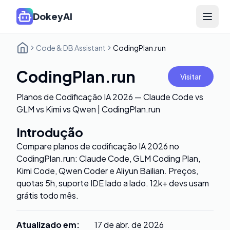
DokeyAI
Open 
Code & DB Assistant
CodingPlan.run
CodingPlan.run
Visitar
Planos de Codificação IA 2026 — Claude Code vs
GLM vs Kimi vs Qwen | CodingPlan.run
Introdução
Compare planos de codificação IA 2026 no
CodingPlan.run: Claude Code, GLM Coding Plan,
Kimi Code, Qwen Coder e Aliyun Bailian. Preços,
quotas 5h, suporte IDE lado a lado. 12k+ devs usam
grátis todo mês.
Atualizado em
:
17 de abr. de 2026