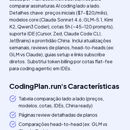
comparar assinaturas AI coding lado a lado.
Detalhes chave: preços iniciais ($7-$20/mês),
modelos core (Claude Sonnet 4.6, GLM-5.1, Kimi
K2, Qwen3 Coder), cotas 5h (~45-120 prompts),
suporte IDE (Cursor, Zed, Claude Code CLI,
JetBrains) e prontidão China. Inclui atualizações
semanais, reviews de planos, head-to-heads (ex:
GLM vs Claude), guias setup e links subscribe
diretos. Substitui token billing por cotas flat-fee
para coding agentic em IDEs.
CodingPlan.run
's
Características
Tabela comparação lado a lado (preços,
modelos, cotas, IDEs, China ready)
Páginas review detalhadas de planos
Comparações head-to-head (ex: GLM vs