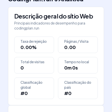
Descrição geral do sítio Web
Principais indicadores de desempenho para
codingplan.run
Taxa de rejeição
Páginas / Visita
0.00%
0.00
Total de visitas
Tempo no local
0
0m 0s
Classificação
Classificação do
global
país
#0
#0