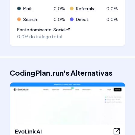
Mail
:
0.0
%
Referrals
:
0.0
%
Search
:
0.0
%
Direct
:
0.0
%
Fonte dominante
:
Social
0.0%
do tráfego total
CodingPlan.run
's
Alternativas
EvoLink AI