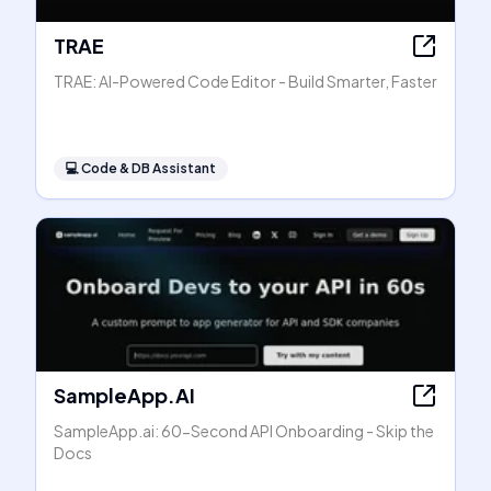
TRAE
TRAE: AI-Powered Code Editor - Build Smarter, Faster
💻
Code & DB Assistant
SampleApp.AI
SampleApp.ai: 60-Second API Onboarding - Skip the
Docs