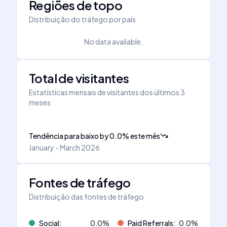
Regiões de topo
Distribuição do tráfego por país
No data available.
Total de visitantes
Estatísticas mensais de visitantes dos últimos 3
meses
Tendência para baixo
by
0.0
%
este mês
January - March 2026
Fontes de tráfego
Distribuição das fontes de tráfego
Social
:
0.0
%
Paid Referrals
:
0.0
%