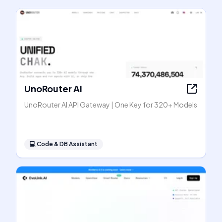
UnoRouter AI
UnoRouter AI API Gateway | One Key for 320+ Models
💻
Code & DB Assistant