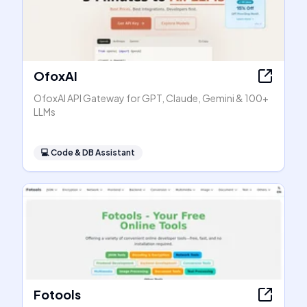
OfoxAI
OfoxAI API Gateway for GPT, Claude, Gemini & 100+
LLMs
💻
Code & DB Assistant
Fotools