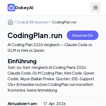
DokeyAI
Open 
Code & DB Assistant
CodingPlan.run
CodingPlan.run
Besuchen Sie
AI Coding Plan 2026 Vergleich — Claude Code vs
GLM vs Kimi vs Qwen
Einführung
Seit-zu-Seit-Vergleich AI Coding Plans 2026:
Claude Code, GLM Coding Plan, Kimi Code, Qwen
Coder, Aliyun Bailian Preise, Quoten, IDE-Support.
12k+ Entwickler nutzen CodingPlan.run monatlich.
Kostenlos, keine Anmeldung.
Aktualisiert am
:
17. Apr. 2026