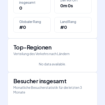
Zeit vor Ort
insgesamt
0m 0s
0
Globaler Rang
Land Rang
#0
#0
Top-Regionen
Verteilung des Verkehrs nach Ländern
No data available.
Besucher insgesamt
Monatliche Besucherstatistik für die letzten 3
Monate