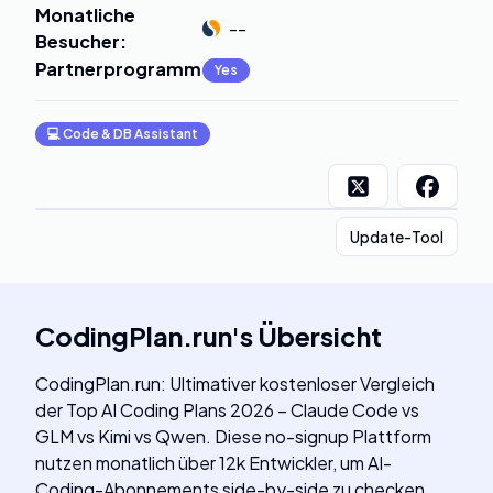
Monatliche
--
Besucher
:
Partnerprogramm
:
Yes
💻
Code & DB Assistant
Update-Tool
CodingPlan.run
's
Übersicht
CodingPlan.run: Ultimativer kostenloser Vergleich
der Top AI Coding Plans 2026 – Claude Code vs
GLM vs Kimi vs Qwen. Diese no-signup Plattform
nutzen monatlich über 12k Entwickler, um AI-
Coding-Abonnements side-by-side zu checken.