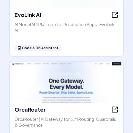
EvoLink AI
AI Model API Platform for Production Apps | EvoLink
AI
💻
Code & DB Assistant
OrcaRouter
OrcaRouter | AI Gateway for LLM Routing, Guardrails
& Governance