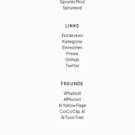
Sprunki Mod
Sprunked
LINKS
Entdecken
Kategorie
Einreichen
Preise
Github
Twitter
FREUNDE
WhatIsAI
AIMonstr
AI Yellow Page
CoCoClip.AI
AI Tool Trek