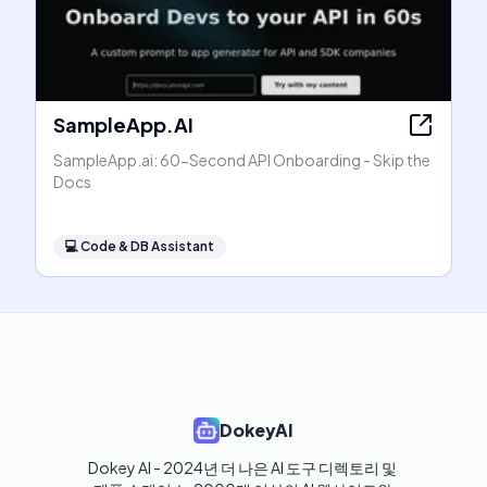
SampleApp.AI
SampleApp.ai: 60-Second API Onboarding - Skip the
Docs
💻
Code & DB Assistant
DokeyAI
Dokey AI - 2024년 더 나은 AI 도구 디렉토리 및 