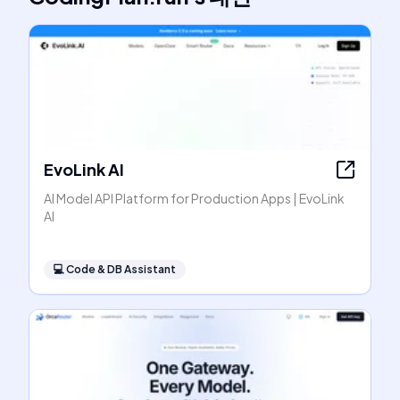
EvoLink AI
AI Model API Platform for Production Apps | EvoLink
AI
💻
Code & DB Assistant