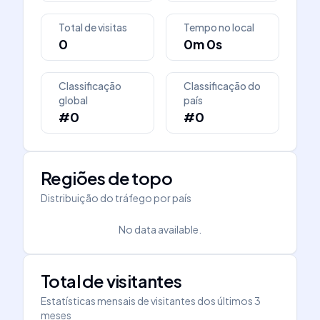
Total de visitas
Tempo no local
0
0m 0s
Classificação
Classificação do
global
país
#0
#0
Regiões de topo
Distribuição do tráfego por país
No data available.
Total de visitantes
Estatísticas mensais de visitantes dos últimos 3
meses