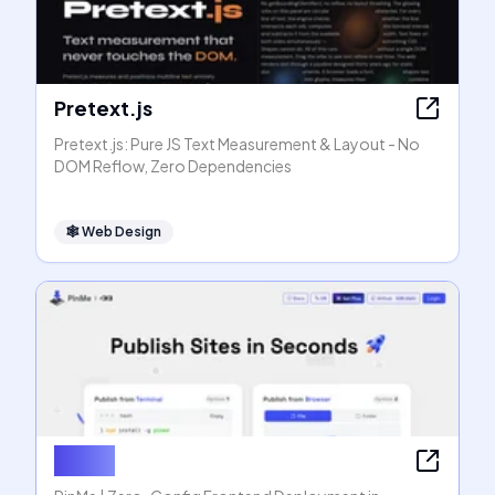
Pretext.js
Pretext.js: Pure JS Text Measurement & Layout - No
DOM Reflow, Zero Dependencies
🕸
Web Design
PinMe