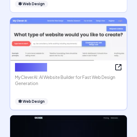
🕸
Web Design
MyCleverAI
MyCleverAI: AI Website Builder for Fast Web Design
Generation
🕸
Web Design