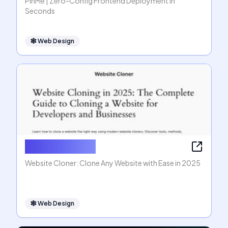
PinMe | Zero-Config Frontend Deployment in
Seconds
🕸
Web Design
Website Cloner
Website Cloner: Clone Any Website with Ease in 2025
🕸
Web Design