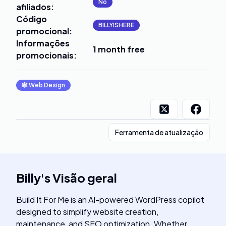
No
afiliados
:
Código
BILLYISHERE
promocional
:
Informações
1 month free
promocionais
:
🕸
Web Design
Ferramenta de atualização
Billy
's
Visão geral
Build It For Me is an AI-powered WordPress copilot
designed to simplify website creation,
maintenance, and SEO optimization. Whether