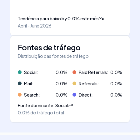
Tendência para baixo
by
0.0
%
este mês
April - June 2026
Fontes de tráfego
Distribuição das fontes de tráfego
Social
:
0.0
%
Paid Referrals
:
0.0
%
Mail
:
0.0
%
Referrals
:
0.0
%
Search
:
0.0
%
Direct
:
0.0
%
Fonte dominante
:
Social
0.0%
do tráfego total