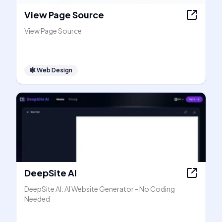
View Page Source
View Page Source
🕸
Web Design
DeepSite AI
DeepSite AI: AI Website Generator - No Coding
Needed