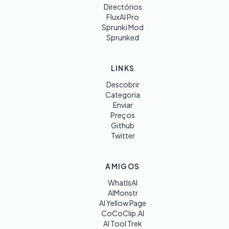
Directórios
FluxAI Pro
Sprunki Mod
Sprunked
LINKS
Descobrir
Categoria
Enviar
Preços
Github
Twitter
AMIGOS
WhatIsAI
AIMonstr
AI Yellow Page
CoCoClip.AI
AI Tool Trek