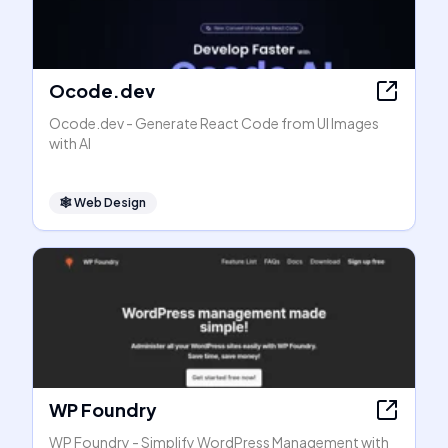
Ocode.dev
Ocode.dev - Generate React Code from UI Images
with AI
🕸
Web Design
WP Foundry
WP Foundry - Simplify WordPress Management with