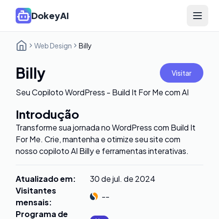
DokeyAI
Open 
Web Design
Billy
Billy
Visitar
Seu Copiloto WordPress - Build It For Me com AI
Introdução
Transforme sua jornada no WordPress com Build It
For Me. Crie, mantenha e otimize seu site com
nosso copiloto AI Billy e ferramentas interativas.
Atualizado em
:
30 de jul. de 2024
Visitantes
--
mensais
:
Programa de