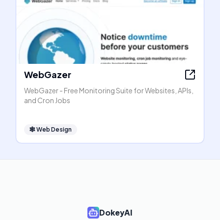
WebGazer
WebGazer - Free Monitoring Suite for Websites, APIs,
and Cron Jobs
🕸
Web Design
DokeyAI