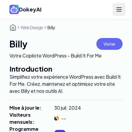
DokeyAI
Open 
Web Design
Billy
Billy
Visiter
Votre Copilote WordPress - Build It For Me
Introduction
Simplifiez votre expérience WordPress avec Build It
For Me. Créez, maintenez et optimisez votre site
avec Billy et nos outils AI.
Mise à jour le
:
30 juil. 2024
Visiteurs
--
mensuels
:
Programme