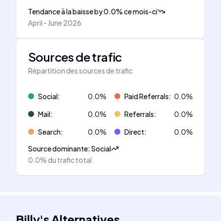
Tendance à la baisse
by
0.0
%
ce mois-ci
April - June 2026
Sources de trafic
Répartition des sources de trafic
Social
:
0.0
%
Paid Referrals
:
0.0
%
Mail
:
0.0
%
Referrals
:
0.0
%
Search
:
0.0
%
Direct
:
0.0
%
Source dominante
:
Social
0.0%
du trafic total
Billy
's
Alternatives