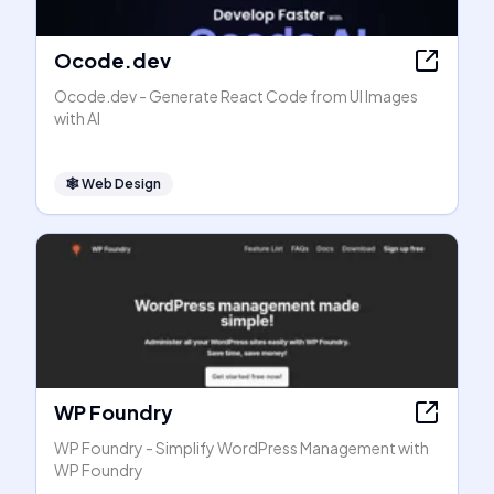
Ocode.dev
Ocode.dev - Generate React Code from UI Images
with AI
🕸
Web Design
WP Foundry
WP Foundry - Simplify WordPress Management with
WP Foundry