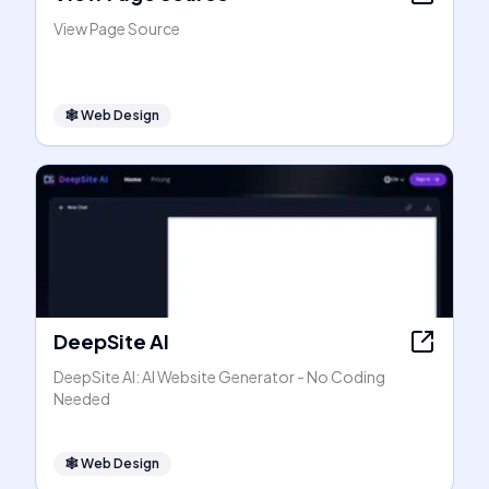
View Page Source
🕸
Web Design
DeepSite AI
DeepSite AI: AI Website Generator - No Coding
Needed
🕸
Web Design