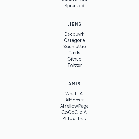
Sprunked
LIENS
Découvrir
Catégorie
Soumettre
Tarifs
Github
Twitter
AMIS
WhatIsAI
AIMonstr
AI Yellow Page
CoCoClip.AI
AI Tool Trek