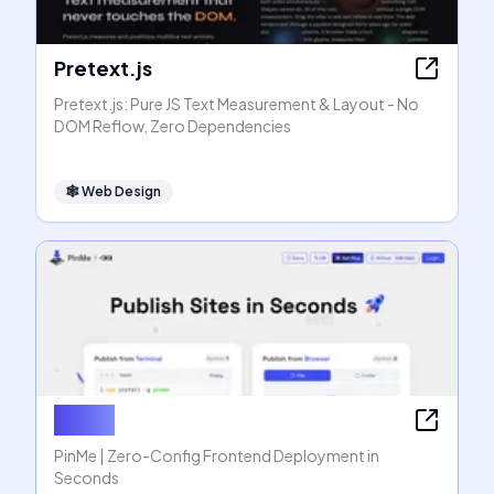
Pretext.js
Pretext.js: Pure JS Text Measurement & Layout - No
DOM Reflow, Zero Dependencies
🕸
Web Design
PinMe
PinMe | Zero-Config Frontend Deployment in
Seconds