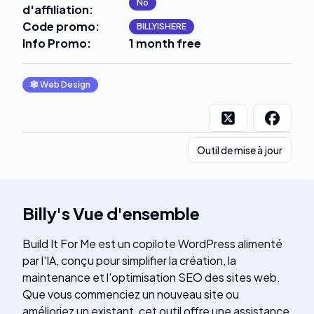
No
d'affiliation
:
Code promo
:
BILLYISHERE
Info Promo
:
1 month free
🕸
Web Design
Outil de mise à jour
Billy
's
Vue d'ensemble
Build It For Me est un copilote WordPress alimenté
par l'IA, conçu pour simplifier la création, la
maintenance et l'optimisation SEO des sites web.
Que vous commenciez un nouveau site ou
amélioriez un existant, cet outil offre une assistance