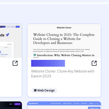
Website Cloner
Website Cloner: Clone Any Website with
Ease in 2025
🕸
Web Design