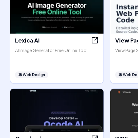
Lexica AI
View Pa
AI Image Generator Free Online Tool
View Page 
🕸
Web Design
🕸
Web De