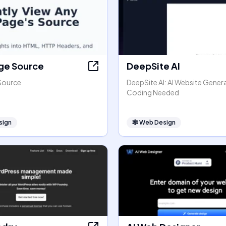
ge Source
DeepSite AI
Source
DeepSite AI: AI Website Gener
Coding Needed
sign
🕸
Web Design