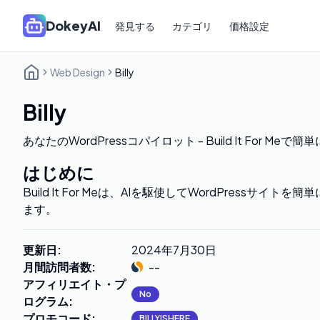
DokeyAI
発見する
カテゴリ
価格設定
Web Design
Billy
Billy
あなたのWordPressコパイロット - Build It For Meで簡
はじめに
Build It For Meは、AIを駆使してWordPressサイ
ます。
更新日
:
2024年7月30日
月間訪問者数
:
--
アフィリエイト・プ
No
ログラム
:
プロモコード
:
BILLYISHERE