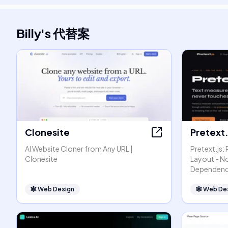
Billy
's
代替案
Clonesite
Pretext.
AI Website Cloner from Any URL |
Pretext.js:
Clonesite
Layout - N
Dependenc
🕸
Web Design
🕸
Web De