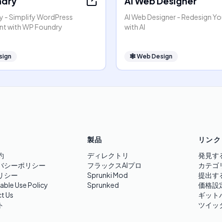
ndry
AI Web Designer
 - Simplify WordPress
AI Web Designer - Redesign Y
t with WP Foundry
with AI
sign
🕸
Web Design
製品
リンク
約
ディレクトリ
発見す
バシーポリシー
フラックスAIプロ
カテゴ
リシー
Sprunki Mod
提出す
able Use Policy
Sprunked
価格設
t Us
ギット
ト
ツイッ