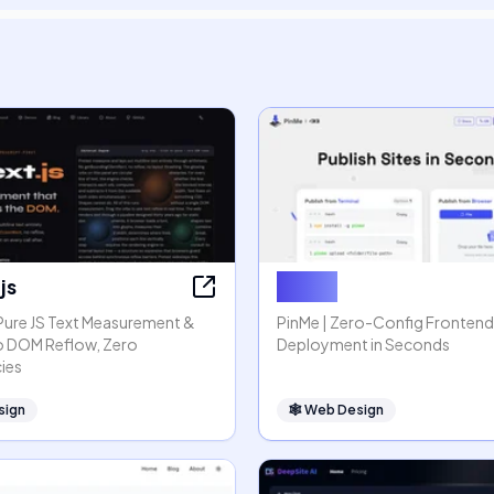
js
PinMe
 Pure JS Text Measurement &
PinMe | Zero-Config Frontend
o DOM Reflow, Zero
Deployment in Seconds
ies
sign
🕸
Web Design