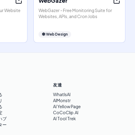
WebGazer
our Website
WebGazer - Free Monitoring Suite for
Websites, APIs, and Cron Jobs
🕸
Web Design
友達
る
WhatIsAI
リ
AIMonstr
る
AI Yellow Page
定
CoCoClip.AI
ハブ
AI Tool Trek
ター