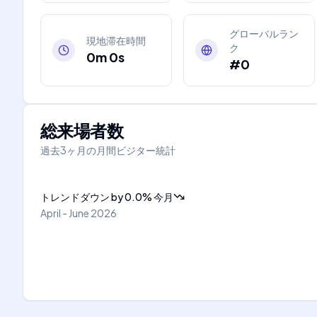
グローバルラン
現地滞在時間
ク
0m 0s
#0
総来場者数
過去3ヶ月の月間ビジター統計
トレンドダウン
by
0.0
%
今月
April - June 2026