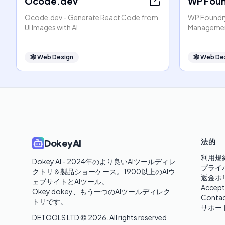
Ocode.dev
WP Fou
Ocode.dev - Generate React Code from
WP Foundry
UI Images with AI
Managemen
🕸
Web Design
🕸
Web De
法的
DokeyAI
利用規
Dokey AI - 2024年のより良いAIツールディレ
プライ
クトリ＆製品ショーケース。1900以上のAIウ
返金ポ
ェブサイトとAIツール。

Accept
Okey dokey、もう一つのAIツールディレク
Contac
トリです。
サポー
DETOOLS LTD ©
2026
. All rights reserved