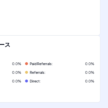
ース
0.0
%
Paid Referrals
:
0.0
%
0.0
%
Referrals
:
0.0
%
0.0
%
Direct
:
0.0
%