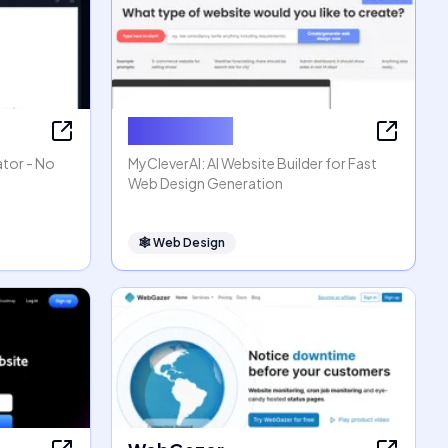
MyCleverAI
ator - No
MyCleverAI: AI Website Builder for Fast
Web Design Generation
🕸
Web Design