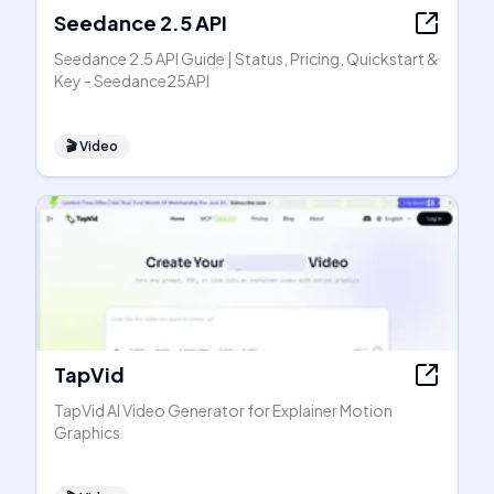
Seedance 2.5 API
Seedance 2.5 API Guide | Status, Pricing, Quickstart &
Key - Seedance25API
🎬
Video
TapVid
TapVid AI Video Generator for Explainer Motion
Graphics