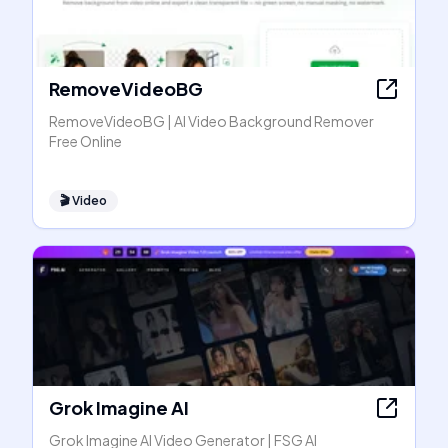
RemoveVideoBG
RemoveVideoBG | AI Video Background Remover
Free Online
🎬
Video
Grok Imagine AI
Grok Imagine AI Video Generator | FSG AI