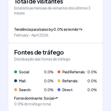
Total de visitantes
Estatísticas mensais de visitantes dos últimos 3
meses
Tendência para baixo
by
0.0
%
este mês
February - April 2026
Fontes de tráfego
Distribuição das fontes de tráfego
Social
:
0.0
%
Paid Referrals
:
0.0
%
Mail
:
0.0
%
Referrals
:
0.0
%
Search
:
0.0
%
Direct
:
0.0
%
Fonte dominante
:
Social
0.0%
do tráfego total