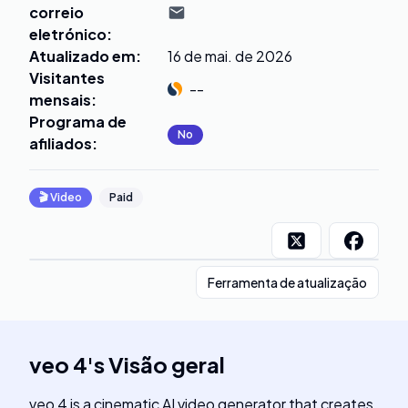
correio
eletrónico
:
Atualizado em
:
16 de mai. de 2026
Visitantes
--
mensais
:
Programa de
No
afiliados
:
🎬
Video
Paid
Ferramenta de atualização
veo 4
's
Visão geral
veo 4 is a cinematic AI video generator that creates