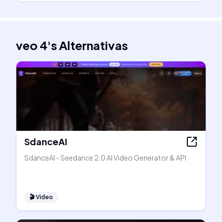
veo 4
's
Alternativas
SdanceAI
SdanceAI - Seedance 2.0 AI Video Generator & API
🎬
Video