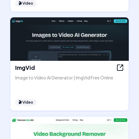
🎬
Video
ImgVid
Image to Video AI Generator | ImgVid Free Online
🎬
Video