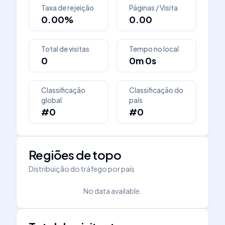
Taxa de rejeição
Páginas / Visita
0.00%
0.00
Total de visitas
Tempo no local
0
0m 0s
Classificação
Classificação do
global
país
#0
#0
Regiões de topo
Distribuição do tráfego por país
No data available.