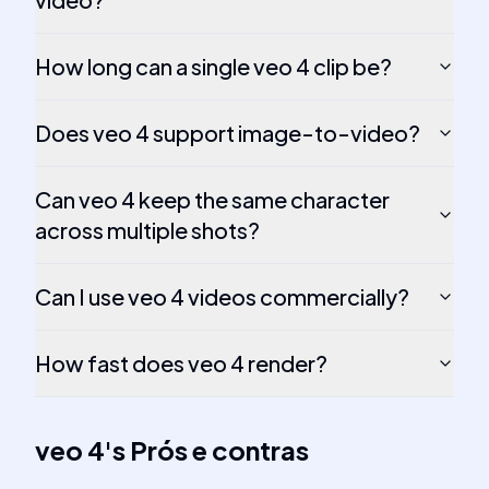
How long can a single veo 4 clip be?
Does veo 4 support image-to-video?
Can veo 4 keep the same character
across multiple shots?
Can I use veo 4 videos commercially?
How fast does veo 4 render?
veo 4
's
Prós e contras