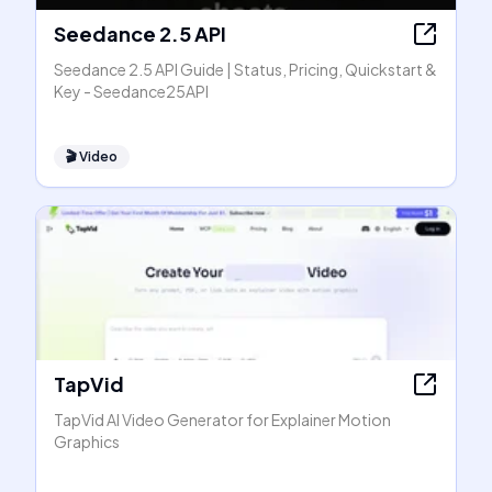
Seedance 2.5 API
Seedance 2.5 API Guide | Status, Pricing, Quickstart &
Key - Seedance25API
🎬
Video
TapVid
TapVid AI Video Generator for Explainer Motion
Graphics