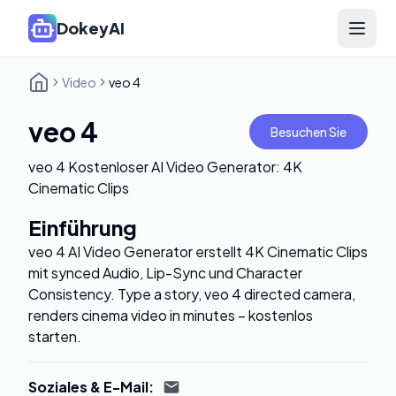
DokeyAI
Open 
Video
veo 4
veo 4
Besuchen Sie
veo 4 Kostenloser AI Video Generator: 4K
Cinematic Clips
Einführung
veo 4 AI Video Generator erstellt 4K Cinematic Clips
mit synced Audio, Lip-Sync und Character
Consistency. Type a story, veo 4 directed camera,
renders cinema video in minutes – kostenlos
starten.
Soziales & E-Mail
: