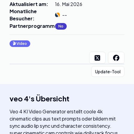
Aktualisiert am
:
16. Mai 2026
Monatliche
--
Besucher
:
Partnerprogramm
:
No
🎬
Video
Update-Tool
veo 4
's
Übersicht
Veo 4 KI Video Generator erstellt coole 4k
cinematic clips aus text prompts oder bildern mit
sync audio lip sync und character consistency.
super cinematic cam controls wie dolly rack focus