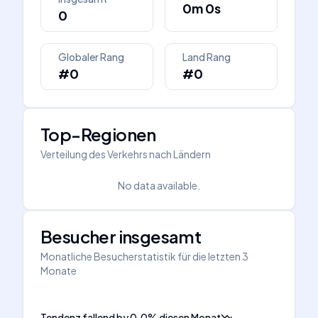
0m 0s
0
Globaler Rang
Land Rang
#0
#0
Top-Regionen
Verteilung des Verkehrs nach Ländern
No data available.
Besucher insgesamt
Monatliche Besucherstatistik für die letzten 3
Monate
Tendenz fallend
by
0.0
%
diesen Monat