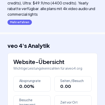
credits), Ultra: $49.9/mo (4400 credits). Yearly
rabatte verfügbar. alle plans mit 4k video audio und
commercial rights
Mehr erfahren
veo 4
's
Analytik
Website-Übersicht
Wichtige Leistungskennzahlen für
aiveo4.org
Absprungrate
Seiten / Besuch
0.00%
0.00
Besuche
Zeit vor Ort
insgesamt