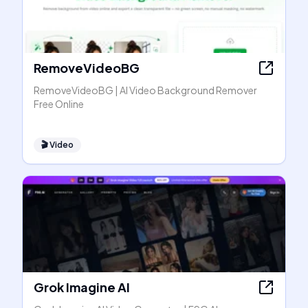
RemoveVideoBG
RemoveVideoBG | AI Video Background Remover
Free Online
🎬
Video
Grok Imagine AI