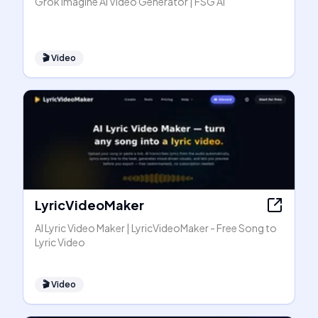
Grok Imagine AI Video Generator | FSG AI
🎬
Video
LyricVideoMaker
AI Lyric Video Maker | LyricVideoMaker - Free Song to
Lyric Video
🎬
Video