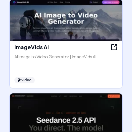
ImageVids AI
AI Image to Video Generator | ImageVids AI
🎬
Video