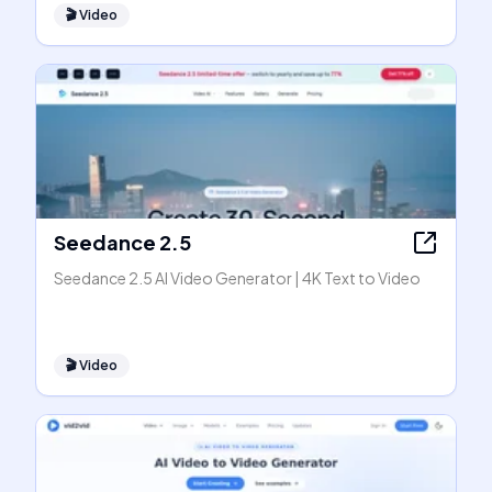
🎬
Video
Seedance 2.5
Seedance 2.5 AI Video Generator | 4K Text to Video
🎬
Video