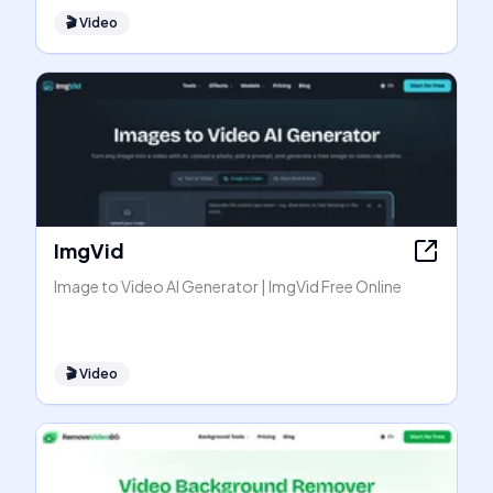
🎬
Video
ImgVid
Image to Video AI Generator | ImgVid Free Online
🎬
Video