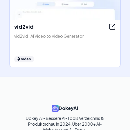
vid2vid
vid2vid | AI Video to Video Generator
🎬
Video
DokeyAI
Dokey AI - Bessere AI-Tools Verzeichnis & 
Produktschau in 2024. Über 2000+ AI-
Websites und AI-Tools. 
