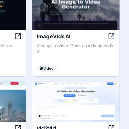
ImageVids AI
eoMaker -
AI Image to Video Generator | ImageVids
AI
🎬
Video
vid2vid