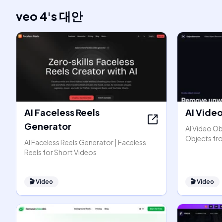
veo 4
's
대안
AI Faceless Reels
AI Vide
Generator
AI Video O
Objects fr
AI Faceless Reels Generator | Faceless
Reels for Short Videos
🎬
Video
🎬
Video