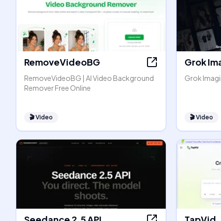
RemoveVideoBG
Grok Im
RemoveVideoBG | AI Video Background
Grok Imagin
Remover Free Online
🎬
Video
🎬
Video
Seedance 2.5 API
TapVid