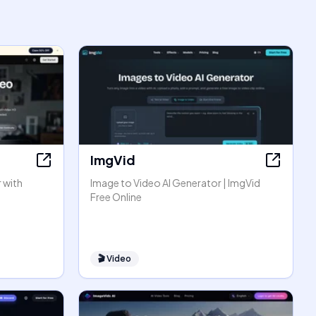
ImgVid
 with
Image to Video AI Generator | ImgVid
Free Online
🎬
Video