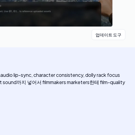
업데이트 도구
sync, character consistency, dolly rack focus
 sound까지 넣어서 filmmakers marketers한테 film-quality