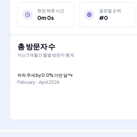
현장 체류 시간
글로벌 순위
0m 0s
#0
총 방문자 수
지난 3개월간 월별 방문자 통계
하락 추세
by
0.0
%
이번 달
February - April 2026