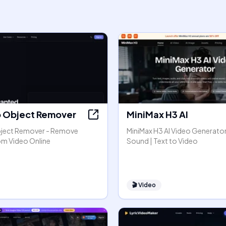
o Object Remover
MiniMax H3 AI
bject Remover - Remove
MiniMax H3 AI Video Generator
om Video Online
Sound | Text to Video
🎬
Video