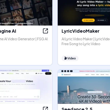
agine AI
LyricVideoMaker
e AI Video Generator | FSG AI
AI Lyric Video Maker | LyricVid
Free Song to Lyric Video
🎬
Video
Seedance 2.5