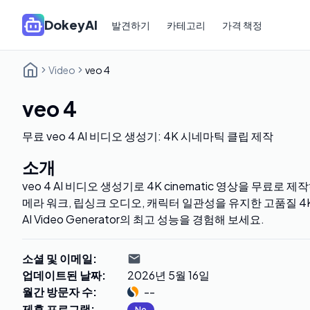
DokeyAI
발견하기
카테고리
가격 책정
Video
veo 4
veo 4
무료 veo 4 AI 비디오 생성기: 4K 시네마틱 클립 제작
소개
veo 4 AI 비디오 생성기로 4K cinematic 영상을 무료로
메라 워크, 립싱크 오디오, 캐릭터 일관성을 유지한 고품질 
AI Video Generator의 최고 성능을 경험해 보세요.
소셜 및 이메일
:
업데이트된 날짜
:
2026년 5월 16일
월간 방문자 수
:
--
제휴 프로그램
:
No