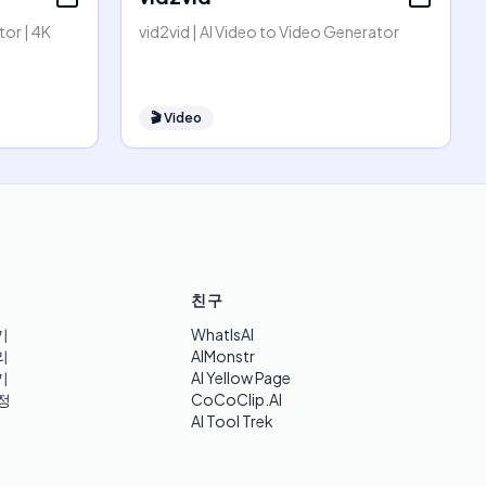
or | 4K
vid2vid | AI Video to Video Generator
🎬
Video
친구
기
WhatIsAI
리
AIMonstr
기
AI Yellow Page
정
CoCoClip.AI
AI Tool Trek