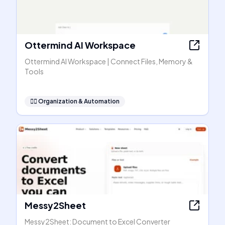
Ottermind AI Workspace
Ottermind AI Workspace | Connect Files, Memory &
Tools
🧞‍♂️
Organization & Automation
Messy2Sheet
Messy2Sheet: Document to Excel Converter