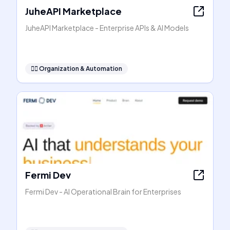
JuheAPI Marketplace
JuheAPI Marketplace - Enterprise APIs & AI Models
🧞‍♂️
Organization & Automation
Fermi Dev
Fermi Dev - AI Operational Brain for Enterprises