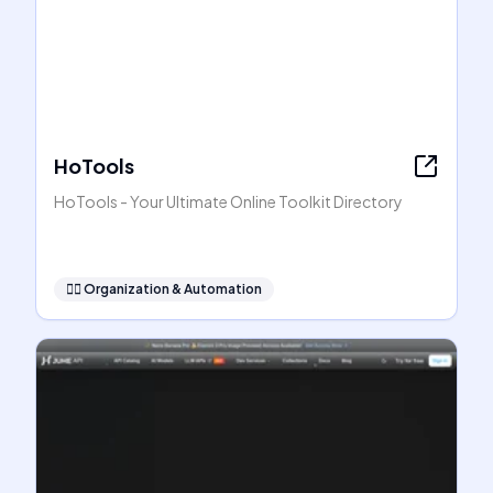
HoTools
HoTools - Your Ultimate Online Toolkit Directory
🧞‍♂️
Organization & Automation