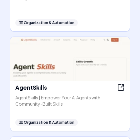
🧞‍♂️
Organization & Automation
AgentSkills
AgentSkills | Empower Your AI Agents with
Community-Built Skills
🧞‍♂️
Organization & Automation