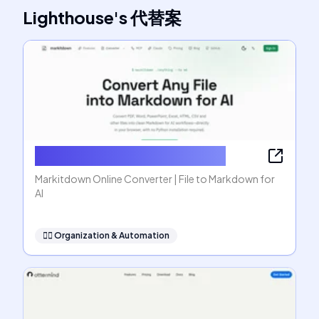
Lighthouse
's
代替案
Markitdown Online Converter
Markitdown Online Converter | File to Markdown for
AI
🧞‍♂️
Organization & Automation