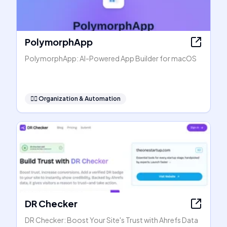
PolymorphApp
PolymorphApp: AI-Powered App Builder for macOS
🧞‍♂️
Organization & Automation
DR Checker
DR Checker: Boost Your Site's Trust with Ahrefs Data