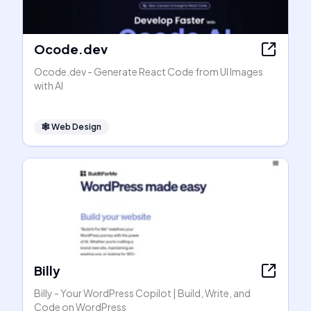
Ocode.dev
Ocode.dev - Generate React Code from UI Images
with AI
🕸
Web Design
Billy
Billy - Your WordPress Copilot | Build, Write, and
Code on WordPress