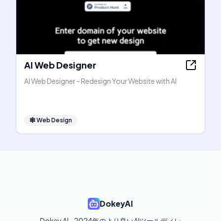
AI Web Designer
AI Web Designer - Redesign Your Website with AI
🕸
Web Design
DokeyAI
Dokey AI - 2024年のより良いAIツールディレ