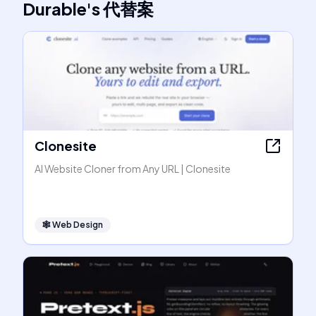
Durable
's
代替案
Clonesite
AI Website Cloner from Any URL | Clonesite
🕸
Web Design