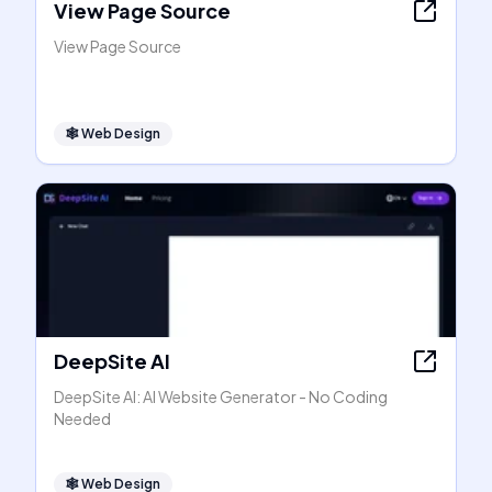
View Page Source
View Page Source
🕸
Web Design
DeepSite AI
DeepSite AI: AI Website Generator - No Coding
Needed
🕸
Web Design