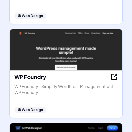
🕸
Web Design
WP Foundry
WP Foundry - Simplify WordPress Management with
WP Foundry
🕸
Web Design