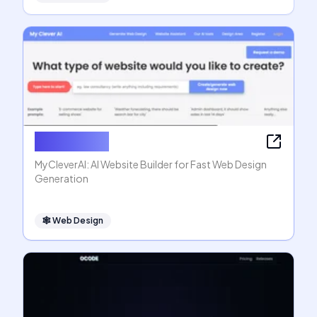
MyCleverAI
MyCleverAI: AI Website Builder for Fast Web Design
Generation
🕸
Web Design