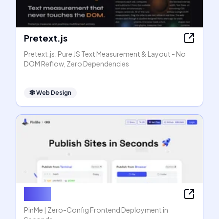
Pretext.js
Pretext.js: Pure JS Text Measurement & Layout - No
DOM Reflow, Zero Dependencies
🕸
Web Design
PinMe
PinMe | Zero-Config Frontend Deployment in