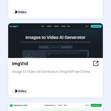
🎬
Video
ImgVid
Image to Video AI Generator | ImgVid Free Online
🎬
Video