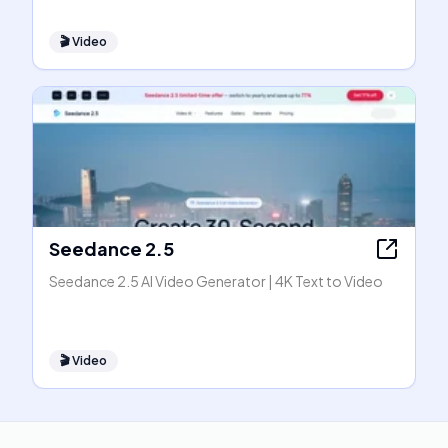
🎬
Video
Seedance 2.5
Seedance 2.5 AI Video Generator | 4K Text to Video
🎬
Video