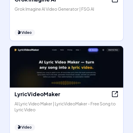
Grok Imagine AI Video Generator | FSG AI
🎬
Video
LyricVideoMaker
AI Lyric Video Maker | LyricVideoMaker - Free Song to
Lyric Video
🎬
Video