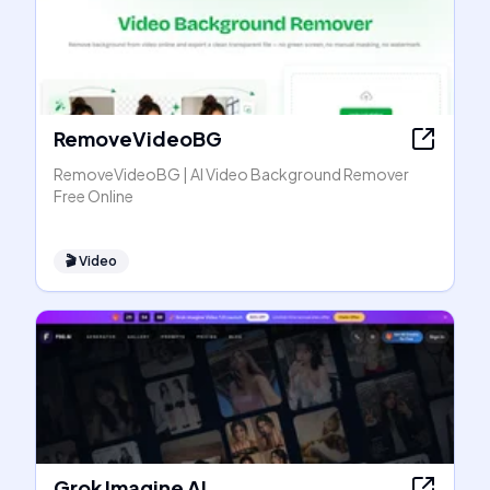
RemoveVideoBG
RemoveVideoBG | AI Video Background Remover
Free Online
🎬
Video
Grok Imagine AI