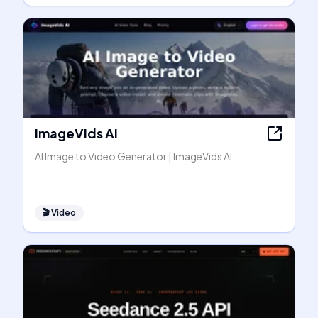
ImageVids AI
AI Image to Video Generator | ImageVids AI
🎬
Video