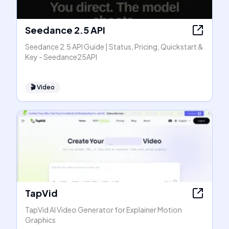
Seedance 2.5 API
Seedance 2.5 API Guide | Status, Pricing, Quickstart &
Key - Seedance25API
🎬
Video
TapVid
TapVid AI Video Generator for Explainer Motion
Graphics