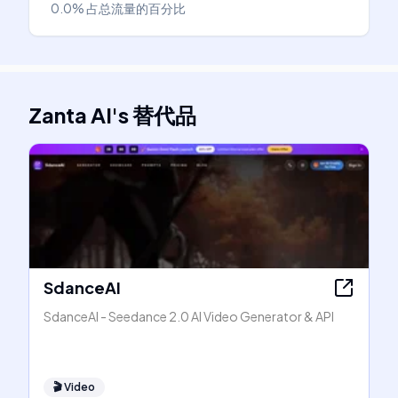
0.0%
占总流量的百分比
Zanta AI
's
替代品
SdanceAI
SdanceAI - Seedance 2.0 AI Video Generator & API
🎬
Video