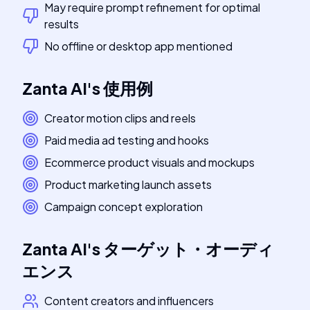
May require prompt refinement for optimal
results
No offline or desktop app mentioned
Zanta AI
's
使用例
Creator motion clips and reels
Paid media ad testing and hooks
Ecommerce product visuals and mockups
Product marketing launch assets
Campaign concept exploration
Zanta AI
's
ターゲット・オーディ
エンス
Content creators and influencers