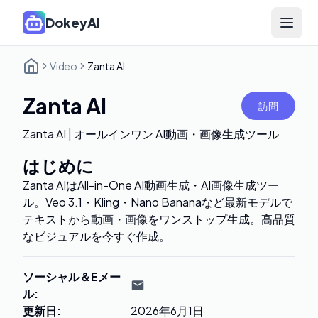
DokeyAI
Open 
Video
Zanta AI
Zanta AI
訪問
Zanta AI | オールインワン AI動画・画像生成ツール
はじめに
Zanta AIはAll-in-One AI動画生成・AI画像生成ツー
ル。Veo 3.1・Kling・Nano Bananaなど最新モデルで
テキストから動画・画像をワンストップ生成。高品質
なビジュアルを今すぐ作成。
ソーシャル＆Eメー
ル
:
更新日
:
2026年6月1日