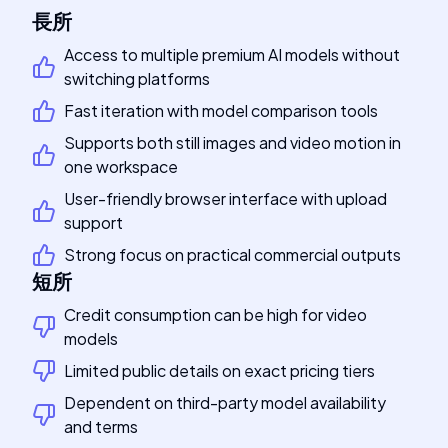
長所
Access to multiple premium AI models without
switching platforms
Fast iteration with model comparison tools
Supports both still images and video motion in
one workspace
User-friendly browser interface with upload
support
Strong focus on practical commercial outputs
短所
Credit consumption can be high for video
models
Limited public details on exact pricing tiers
Dependent on third-party model availability
and terms