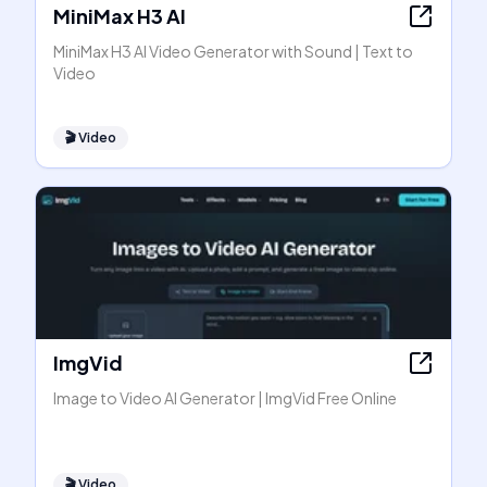
MiniMax H3 AI
MiniMax H3 AI Video Generator with Sound | Text to
Video
🎬
Video
ImgVid
Image to Video AI Generator | ImgVid Free Online
🎬
Video