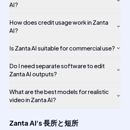
AI?
How does credit usage work in Zanta
AI?
Is Zanta AI suitable for commercial use?
Do I need separate software to edit
Zanta AI outputs?
What are the best models for realistic
video in Zanta AI?
Zanta AI
's
長所と短所