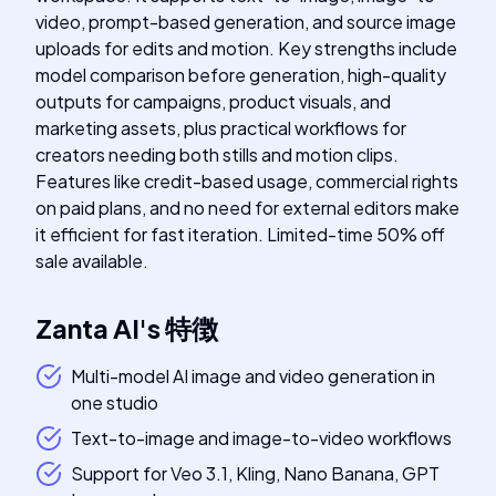
video, prompt-based generation, and source image
uploads for edits and motion. Key strengths include
model comparison before generation, high-quality
outputs for campaigns, product visuals, and
marketing assets, plus practical workflows for
creators needing both stills and motion clips.
Features like credit-based usage, commercial rights
on paid plans, and no need for external editors make
it efficient for fast iteration. Limited-time 50% off
sale available.
Zanta AI
's
特徴
Multi-model AI image and video generation in
one studio
Text-to-image and image-to-video workflows
Support for Veo 3.1, Kling, Nano Banana, GPT