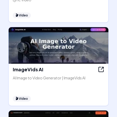
🎬
Video
ImageVids AI
AI Image to Video Generator | ImageVids AI
🎬
Video