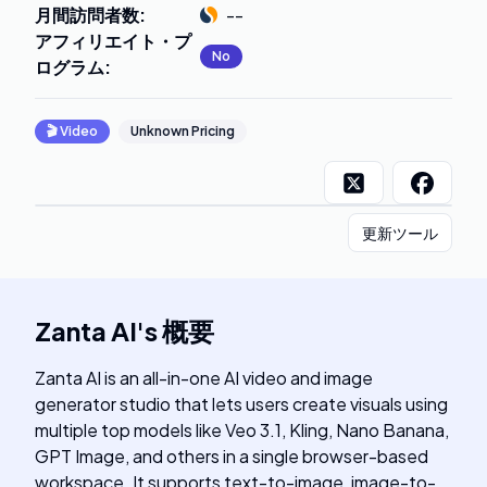
月間訪問者数
:
--
アフィリエイト・プ
No
ログラム
:
🎬
Video
Unknown Pricing
更新ツール
Zanta AI
's
概要
Zanta AI is an all-in-one AI video and image
generator studio that lets users create visuals using
multiple top models like Veo 3.1, Kling, Nano Banana,
GPT Image, and others in a single browser-based
workspace. It supports text-to-image, image-to-