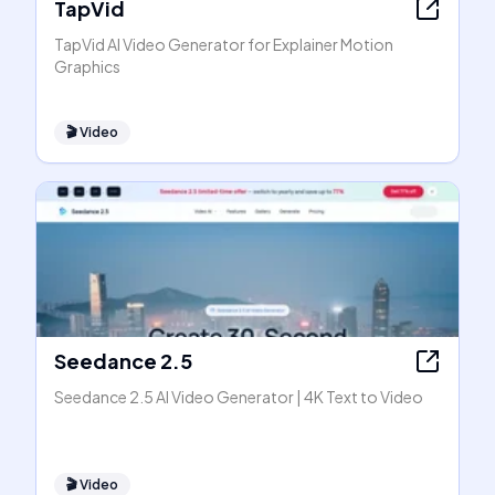
TapVid
TapVid AI Video Generator for Explainer Motion
Graphics
🎬
Video
Seedance 2.5
Seedance 2.5 AI Video Generator | 4K Text to Video
🎬
Video