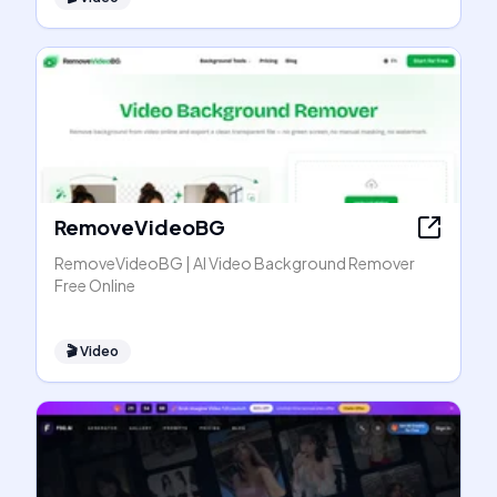
RemoveVideoBG
RemoveVideoBG | AI Video Background Remover
Free Online
🎬
Video