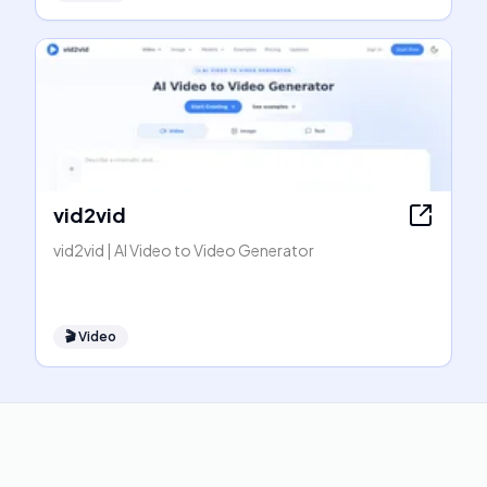
vid2vid
vid2vid | AI Video to Video Generator
🎬
Video