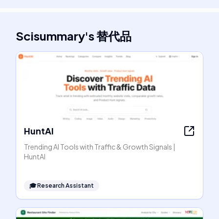
Scisummary
's
替代品
HuntAI
Trending AI Tools with Traffic & Growth Signals |
HuntAI
🎓
Research Assistant