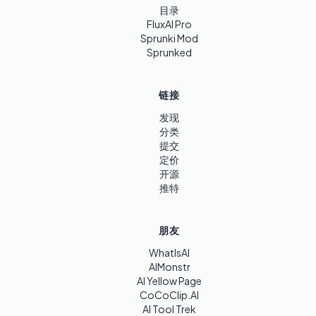
目录
FluxAI Pro
Sprunki Mod
Sprunked
链接
发现
分类
提交
定价
开源
推特
朋友
WhatIsAI
AIMonstr
AI Yellow Page
CoCoClip.AI
AI Tool Trek