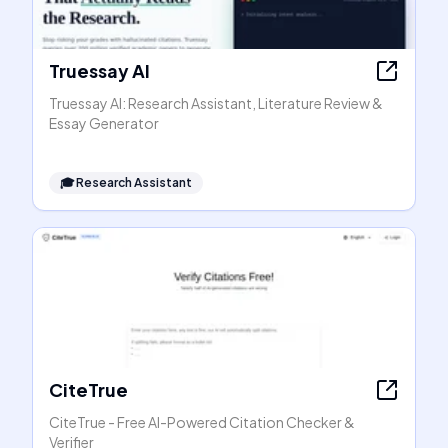
Truessay AI
Truessay AI: Research Assistant, Literature Review &
Essay Generator
🎓
Research Assistant
CiteTrue
CiteTrue - Free AI-Powered Citation Checker &
Verifier