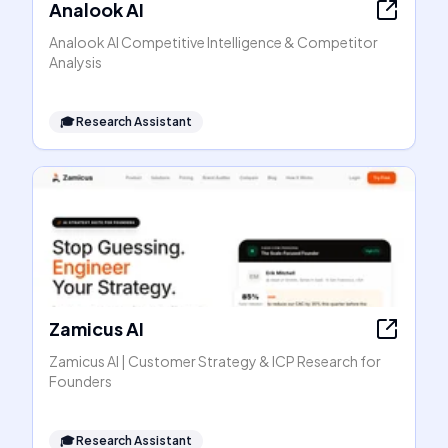
Analook AI
Analook AI Competitive Intelligence & Competitor
Analysis
🎓
Research Assistant
Zamicus AI
Zamicus AI | Customer Strategy & ICP Research for
Founders
🎓
Research Assistant