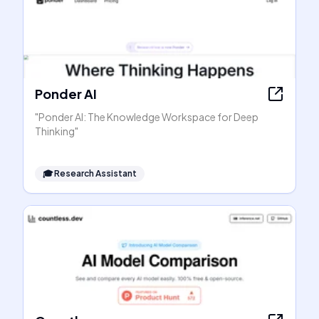
Ponder AI
"Ponder AI: The Knowledge Workspace for Deep
Thinking"
🎓
Research Assistant