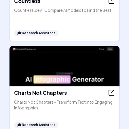
Countless
Countless.dev | Compare AI Models to Find the Best
🎓
Research Assistant
Charts Not Chapters
Charts Not Chapters - Transform Text into Engaging
Infographics
🎓
Research Assistant