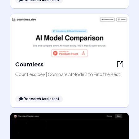
Countless
Countless.dev | Compare AI Models to Find the Best
🎓
Research Assistant