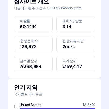
웹사이트 개요
다음에 대한 주요 성과 지표
scisummary.com
이탈률
페이지 / 방문
50.14%
3.14
총 방문 횟수
현장 체류 시간
128,872
2m 7s
글로벌 순위
국가 순위
#338,884
#69,447
인기 지역
국가별 트래픽 분포
United States
18.36
%
1
.